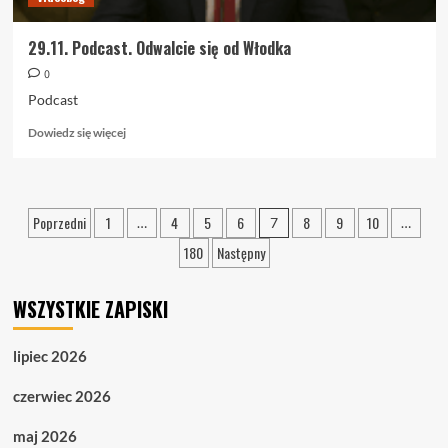
29.11. Podcast. Odwalcie się od Włodka
0
Podcast
Dowiedz
Dowiedz się więcej
się
więcej
o
29.11.
Stronicowanie
Poprzedni
1
4
5
6
8
9
10
…
7
…
Podcast.
wpisów
Odwalcie
180
Następny
się
od
Włodka
WSZYSTKIE ZAPISKI
lipiec 2026
czerwiec 2026
maj 2026