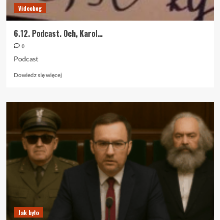
Videobog
6.12. Podcast. Och, Karol…
0
Podcast
Dowiedz
Dowiedz się więcej
się
więcej
o
6.12.
Podcast.
Och,
Karol…
Jak było