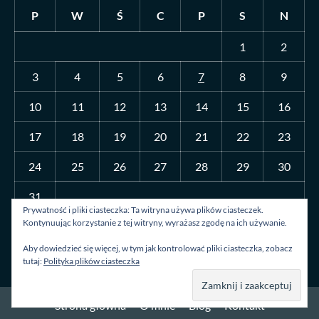
P
W
Ś
C
P
S
N
1
2
3
4
5
6
7
8
9
10
11
12
13
14
15
16
17
18
19
20
21
22
23
24
25
26
27
28
29
30
31
Prywatność i pliki ciasteczka: Ta witryna używa plików ciasteczek.
Kontynuując korzystanie z tej witryny, wyrażasz zgodę na ich używanie.
« lip
Aby dowiedzieć się więcej, w tym jak kontrolować pliki ciasteczka, zobacz
tutaj:
Polityka plików ciasteczka
Strona główna
O mnie
Blog
Kontakt