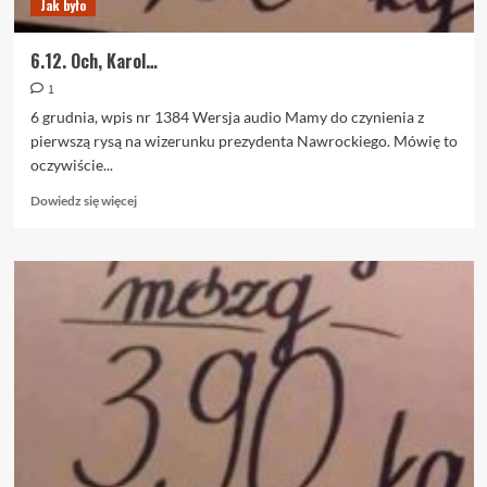
Jak było
6.12. Och, Karol…
1
6 grudnia, wpis nr 1384 Wersja audio Mamy do czynienia z
pierwszą rysą na wizerunku prezydenta Nawrockiego. Mówię to
oczywiście...
Dowiedz
Dowiedz się więcej
się
więcej
o
6.12.
Och,
Karol…