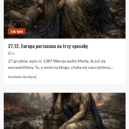
Jak było
27.12. Europa porzucona na trzy sposoby
0
27 grudnia, wpis nr 1387 Wersja audio Myślę, że już się
wycwaniliśmy. Tu, u mnie na blogu, chyba się nauczyliśmy,...
Dowiedz
Dowiedz się więcej
się
więcej
o
27.12.
Europa
porzucona
na
trzy
sposoby