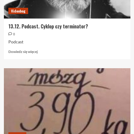
Videobog
13.12. Podcast. Cyklop czy terminator?
0
Podcast
Dowiedz
Dowiedz się więcej
się
więcej
o
13.12.
Podcast.
Cyklop
czy
terminator?