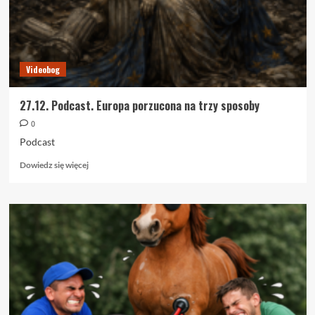
Videobog
27.12. Podcast. Europa porzucona na trzy sposoby
0
Podcast
Dowiedz
Dowiedz się więcej
się
więcej
o
27.12.
Podcast.
Europa
porzucona
na
trzy
sposoby