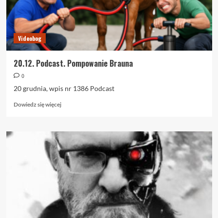
Videobog
20.12. Podcast. Pompowanie Brauna
0
20 grudnia, wpis nr 1386 Podcast
Dowiedz
Dowiedz się więcej
się
więcej
o
20.12.
Podcast.
Pompowanie
Brauna