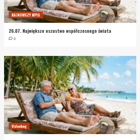
NAJNOWSZY WPIS
26.07. Największe oszustwo współczesnego świata
0
Videobog