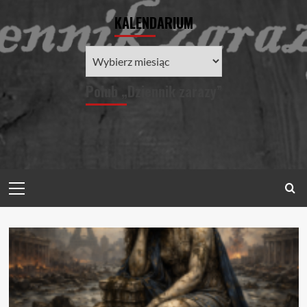
KALENDARIUM
KALENDARIUM
Polub „Dziennik zarazy”
Primary
Menu
Blog