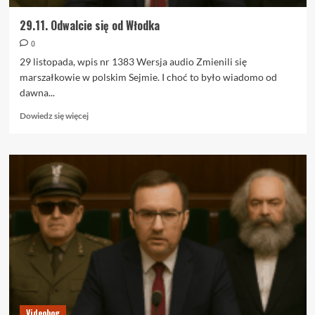
29.11. Odwalcie się od Włodka
0
29 listopada, wpis nr 1383 Wersja audio Zmienili się
marszałkowie w polskim Sejmie. I choć to było wiadomo od
dawna...
Dowiedz
Dowiedz się więcej
się
więcej
o
29.11.
Odwalcie
się
od
Włodka
Videobog