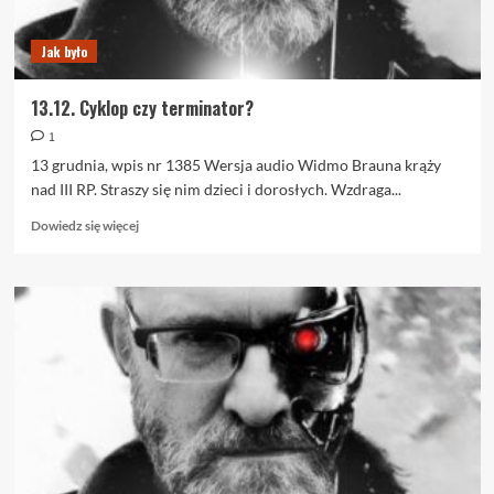
Jak było
13.12. Cyklop czy terminator?
1
13 grudnia, wpis nr 1385 Wersja audio Widmo Brauna krąży
nad III RP. Straszy się nim dzieci i dorosłych. Wzdraga...
Dowiedz
Dowiedz się więcej
się
więcej
o
13.12.
Cyklop
czy
terminator?