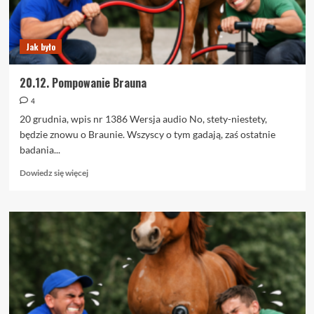
Jak było
20.12. Pompowanie Brauna
4
20 grudnia, wpis nr 1386 Wersja audio No, stety-niestety,
będzie znowu o Braunie. Wszyscy o tym gadają, zaś ostatnie
badania...
Dowiedz
Dowiedz się więcej
się
więcej
o
20.12.
Pompowanie
Brauna