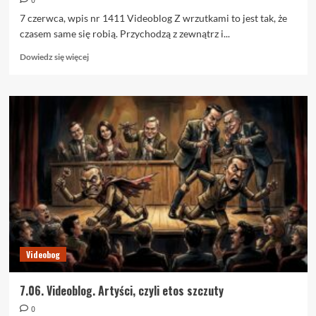
0
7 czerwca, wpis nr 1411 Videoblog Z wrzutkami to jest tak, że
czasem same się robią. Przychodzą z zewnątrz i...
Dowiedz
Dowiedz się więcej
się
więcej
o
7.06.
Artyści,
czyli
etos
szczuty
Videobog
7.06. Videoblog. Artyści, czyli etos szczuty
0