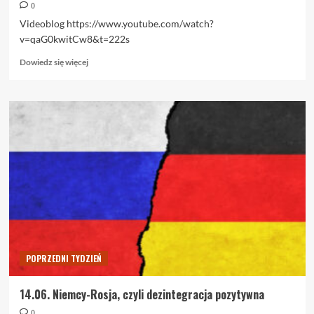
0
Videoblog https://www.youtube.com/watch?
v=qaG0kwitCw8&t=222s
Dowiedz
Dowiedz się więcej
się
więcej
o
21.06.
Videoblog.
Orzeł
wylądował
POPRZEDNI TYDZIEŃ
14.06. Niemcy-Rosja, czyli dezintegracja pozytywna
0