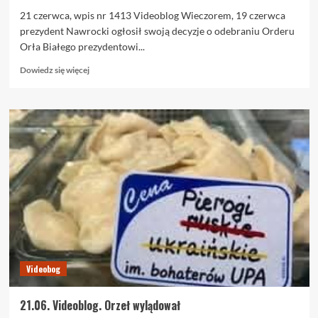
21 czerwca, wpis nr 1413 Videoblog Wieczorem, 19 czerwca
prezydent Nawrocki ogłosił swoją decyzje o odebraniu Orderu
Orła Białego prezydentowi...
Dowiedz
Dowiedz się więcej
się
więcej
o
21.06.
Orzeł
wylądował
Videobog
21.06. Videoblog. Orzeł wylądował