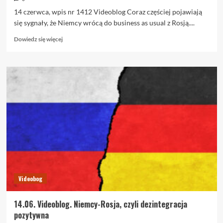
14 czerwca, wpis nr 1412 Videoblog Coraz częściej pojawiają
się sygnały, że Niemcy wrócą do business as usual z Rosją....
Dowiedz
Dowiedz się więcej
się
więcej
o
14.06.
Niemcy-
Rosja,
czyli
dezintegracja
pozytywna
Videobog
14.06. Videoblog. Niemcy-Rosja, czyli dezintegracja
pozytywna