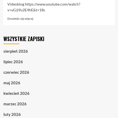
Videoblog https://www.youtube.com/watch?
v=yGJj9u2E4hE&t=18s
Dowiedz
Dowiedz się więcej
się
więcej
o
WSZYSTKIE ZAPISKI
7.06.
Videoblog.
Artyści,
sierpień 2026
czyli
etos
lipiec 2026
szczuty
czerwiec 2026
maj 2026
kwiecień 2026
marzec 2026
luty 2026