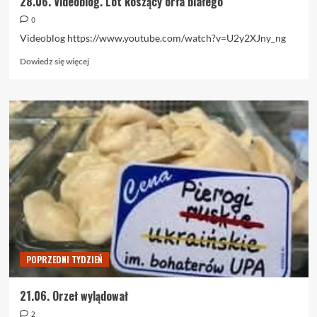
28.06. Videoblog. Lot koszący orła białego
0
Videoblog https://www.youtube.com/watch?v=U2y2XJny_ng
Dowiedz
Dowiedz się więcej
się
więcej
o
28.06.
Videoblog.
Lot
koszący
orła
białego
POPRZEDNI TYDZIEŃ
21.06. Orzeł wylądował
2