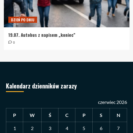
DZIEŃ PO DNIU
19.07. Autobus z napisem „koniec”
0
Kalendarz dzienników zarazy
czerwiec 2026
P
W
Ś
C
P
S
N
1
2
3
4
5
6
7