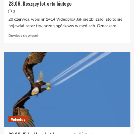
28.06. Koszący lot orła białego
3
28 czerwca, wpis nr 1414 Videoblog Jak się zbliżało lato to się
pojawiał zaraz tzw. sezon ogórkowy w mediach. Oznaczało...
Dowiedz
Dowiedz się więcej
się
więcej
o
28.06.
Koszący
lot
orła
białego
Videobog