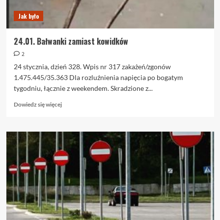
Jak było
24.01. Bałwanki zamiast kowidków
2
24 stycznia, dzień 328. Wpis nr 317 zakażeń/zgonów
1.475.445/35.363 Dla rozluźnienia napięcia po bogatym
tygodniu, łącznie z weekendem. Skradzione z...
Dowiedz
Dowiedz się więcej
się
więcej
o
24.01.
Bałwanki
zamiast
kowidków