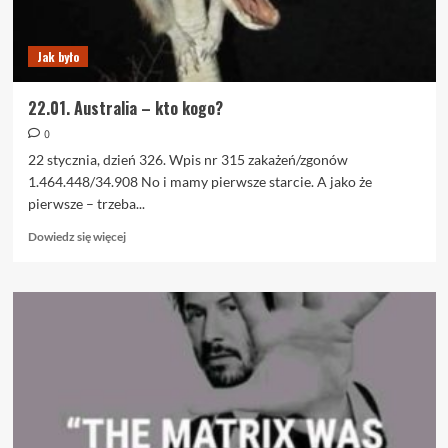
Jak było
22.01. Australia – kto kogo?
0
22 stycznia, dzień 326. Wpis nr 315 zakażeń/zgonów
1.464.448/34.908 No i mamy pierwsze starcie. A jako że
pierwsze – trzeba...
Dowiedz
Dowiedz się więcej
się
więcej
o
22.01.
Australia
–
kto
kogo?