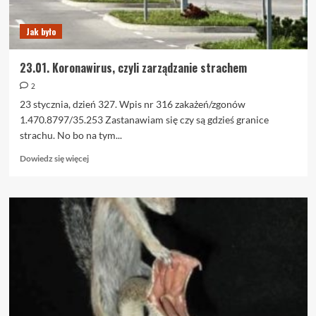
Jak było
23.01. Koronawirus, czyli zarządzanie strachem
2
23 stycznia, dzień 327. Wpis nr 316 zakażeń/zgonów
1.470.8797/35.253 Zastanawiam się czy są gdzieś granice
strachu. No bo na tym...
Dowiedz
Dowiedz się więcej
się
więcej
o
23.01.
Koronawirus,
czyli
zarządzanie
strachem