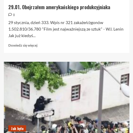
29.01. Obejrzałem amerykańskiego produkcyjniaka
0
29 stycznia, dzień 333. Wpis nr 321 zakażeń/zgonów
1.502.810/36.780 "Film jest najważniejszą ze sztuk" - W.I. Lenin
Jak już kiedyś...
Dowiedz
Dowiedz się więcej
się
więcej
o
29.01.
Obejrzałem
amerykańskiego
produkcyjniaka
Jak było