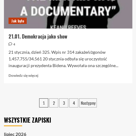
Jak było
21.01. Demokracja jako show
4
21 stycznia, dzień 325. Wpis nr 314 zakażeń/zgonów
1.457.755/34.561 20 stycznia odbyła się uroczystość
inauguracji prezydenta Bidena. Wywołała ona szczególne...
Dowiedz
Dowiedz się więcej
się
więcej
o
21.01.
Stronicowanie
2
3
4
Następny
1
Demokracja
wpisów
jako
show
WSZYSTKIE ZAPISKI
lipiec 2026