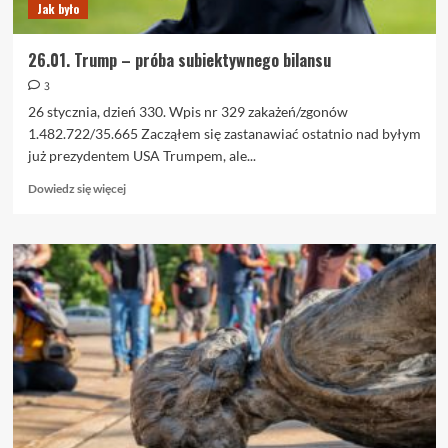
Jak było
26.01. Trump – próba subiektywnego bilansu
3
26 stycznia, dzień 330. Wpis nr 329 zakażeń/zgonów
1.482.722/35.665 Zacząłem się zastanawiać ostatnio nad byłym
już prezydentem USA Trumpem, ale...
Dowiedz
Dowiedz się więcej
się
więcej
o
26.01.
Trump
–
próba
subiektywnego
bilansu