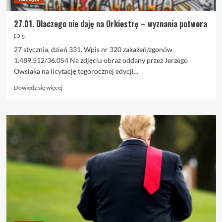
27.01. Dlaczego nie daję na Orkiestrę – wyznania potwora
9
27 stycznia, dzień 331. Wpis nr 320 zakażeń/zgonów
1.489.512/36.054 Na zdjęciu obraz oddany przez Jerzego
Owsiaka na licytację tegorocznej edycji...
Dowiedz
Dowiedz się więcej
się
więcej
o
27.01.
Dlaczego
nie
daję
na
Orkiestrę
–
wyznania
potwora