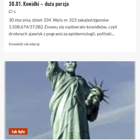
30.01. Kowidki – duża porcja
6
30 stycznia, dzień 334. Wpis nr 323 zakażeń/zgonów
1.508.674/37.082 Znowu się nazbierało kowidków, czyli
drobnych zjawisk z pogranicza epidemiologii, polityki...
Dowiedz
Dowiedz się więcej
się
więcej
o
30.01.
Kowidki
–
duża
porcja
Jak było