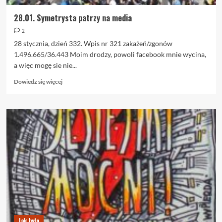
28.01. Symetrysta patrzy na media
2
28 stycznia, dzień 332. Wpis nr 321 zakażeń/zgonów
1.496.665/36.443 Moim drodzy, powoli facebook mnie wycina,
a więc mogę sie nie...
Dowiedz
Dowiedz się więcej
się
więcej
o
28.01.
Symetrysta
patrzy
na
media
Jak było