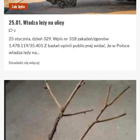
Jak było
25.01. Władza leży na ulicy
0
25 stycznia, dzień 329. Wpis nr 318 zakażeń/zgonów
1.478.119/35.401 Z badań opinii publicznej widać, że w Polsce
władza leży na...
Dowiedz
Dowiedz się więcej
się
więcej
o
25.01.
Władza
leży
na
ulicy