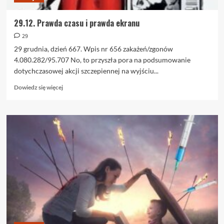
29.12. Prawda czasu i prawda ekranu
29
29 grudnia, dzień 667. Wpis nr 656 zakażeń/zgonów
4.080.282/95.707 No, to przyszła pora na podsumowanie
dotychczasowej akcji szczepiennej na wyjściu...
Dowiedz
Dowiedz się więcej
się
więcej
o
29.12.
Prawda
czasu
i
prawda
ekranu