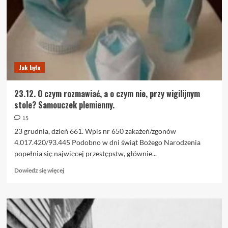
to
będziemy
bez
CO2
Jak było
23.12. O czym rozmawiać, a o czym nie, przy wigilijnym
stole? Samouczek plemienny.
15
23 grudnia, dzień 661. Wpis nr 650 zakażeń/zgonów
4.017.420/93.445 Podobno w dni świąt Bożego Narodzenia
popełnia się najwięcej przestępstw, głównie...
Dowiedz
Dowiedz się więcej
się
więcej
o
23.12.
O
czym