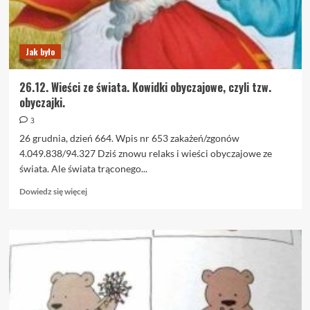
w…
zaszczepionych
Jak było
26.12. Wieści ze świata. Kowidki obyczajowe, czyli tzw.
obyczajki.
3
26 grudnia, dzień 664. Wpis nr 653 zakażeń/zgonów
4.049.838/94.327 Dziś znowu relaks i wieści obyczajowe ze
świata. Ale świata trąconego...
Dowiedz
Dowiedz się więcej
się
więcej
o
26.12.
Wieści
ze
świata.
Kowidki
obyczajowe,