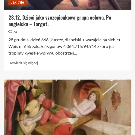
Jak było
28.12. Dzieci jako szczepionkowa grupa celowa. Po
angielsku – target.
24
28 grudnia, dzień 666 (kurcze, diabelski, uważajcie na siebie)
Wpis nr 655 zakażeń/zgonów 4.064.715/94.914 Skoro już
tropimy kwestie wpływu obostrzeń...
Dowiedz
Dowiedz się więcej
się
więcej
o
28.12.
Dzieci
jako
szczepionkowa
grupa
celowa.
Po
angielsku
–