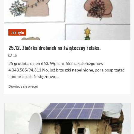
czyli
tzw.
obyczajki.
Jak było
25.12. Zbiórka drobinek na świąteczny relaks.
10
25 grudnia, dzień 663. Wpis nr 652 zakażeń/zgonów
4.043.585/94.311 No, już brzuszki napełnione, pora posprzątać
i ponarzekać, że się znowu...
Dowiedz
Dowiedz się więcej
się
więcej
o
25.12.
Zbiórka
drobinek
na
świąteczny