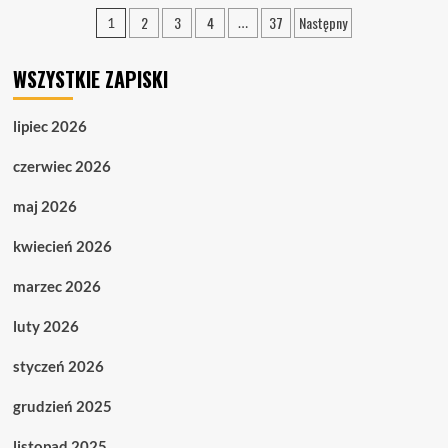
21.12.
Stronicowanie
2
3
4
37
Następny
1
…
Idzie
wpisów
zima,
prądu
WSZYSTKIE ZAPISKI
ni
ma.
lipiec 2026
czerwiec 2026
maj 2026
kwiecień 2026
marzec 2026
luty 2026
styczeń 2026
grudzień 2025
listopad 2025