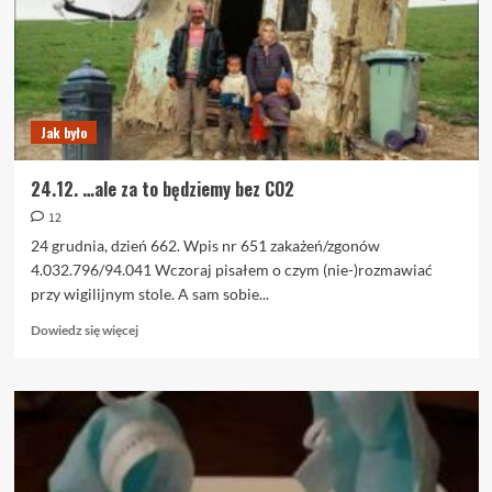
relaks.
Jak było
24.12. …ale za to będziemy bez CO2
12
24 grudnia, dzień 662. Wpis nr 651 zakażeń/zgonów
4.032.796/94.041 Wczoraj pisałem o czym (nie-)rozmawiać
przy wigilijnym stole. A sam sobie...
Dowiedz
Dowiedz się więcej
się
więcej
o
24.12.
…
ale
za