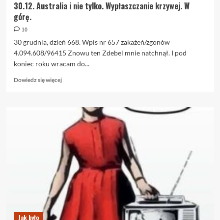
30.12. Australia i nie tylko. Wypłaszczanie krzywej. W
górę.
10
30 grudnia, dzień 668. Wpis nr 657 zakażeń/zgonów
4.094.608/96415 Znowu ten Zdebel mnie natchnął. I pod
koniec roku wracam do...
Dowiedz
Dowiedz się więcej
się
więcej
o
30.12.
Australia
i
nie
tylko.
Wypłaszczanie
krzywej.
W
górę.
Jak było