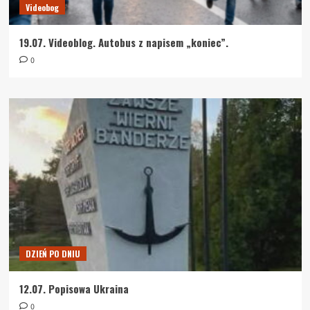
Videobog
19.07. Videoblog. Autobus z napisem „koniec”.
0
DZIEŃ PO DNIU
12.07. Popisowa Ukraina
0