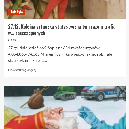
target.
Jak było
27.12. Kolejna sztuczka statystyczna tym razem trafia
w… zaszczepionych
12
27 grudnia, dzień 665. Wpis nr 654 zakażeń/zgonów
4.054.865/94.365 Miałem już kilka wpisów jak się robi fale
statystykami. Fale są...
Dowiedz
Dowiedz się więcej
się
więcej
o
27.12.
Kolejna
sztuczka
statystyczna
tym
razem
trafia