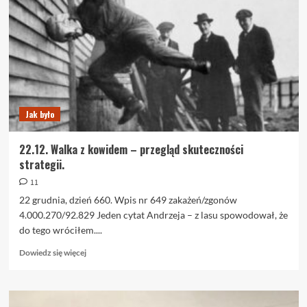
rozmawiać,
a
o
czym
nie,
przy
wigilijnym
stole?
Jak było
Samouczek
plemienny.
22.12. Walka z kowidem – przegląd skuteczności
strategii.
11
22 grudnia, dzień 660. Wpis nr 649 zakażeń/zgonów
4.000.270/92.829 Jeden cytat Andrzeja – z lasu spowodował, że
do tego wróciłem....
Dowiedz
Dowiedz się więcej
się
więcej
o
22.12.