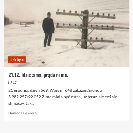
Walka
z
kowidem
–
przegląd
skuteczności
strategii.
Jak było
21.12. Idzie zima, prądu ni ma.
17
21 grudnia, dzień 569. Wpis nr 648 zakażeń/zgonów
3.982.257/92.052 Zima miała być ostra już teraz, ale coś się
ślimaczy. Jak...
Dowiedz
Dowiedz się więcej
się
więcej
o