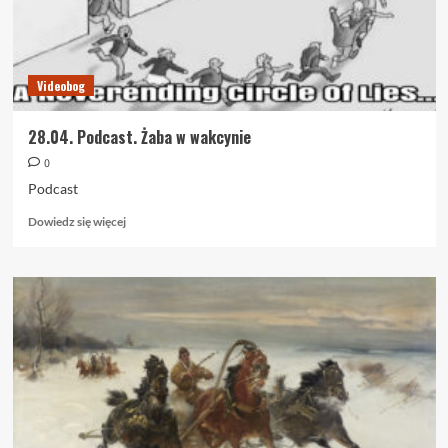
Videobog
28.04. Podcast. Żaba w wakcynie
0
Podcast
Dowiedz
Dowiedz się więcej
się
więcej
o
28.04.
Podcast.
Żaba
w
wakcynie