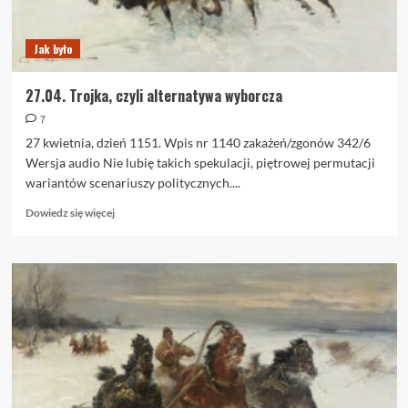
Jak było
27.04. Trojka, czyli alternatywa wyborcza
7
27 kwietnia, dzień 1151. Wpis nr 1140 zakażeń/zgonów 342/6
Wersja audio Nie lubię takich spekulacji, piętrowej permutacji
wariantów scenariuszy politycznych....
Dowiedz
Dowiedz się więcej
się
więcej
o
27.04.
Trojka,
czyli
alternatywa
wyborcza