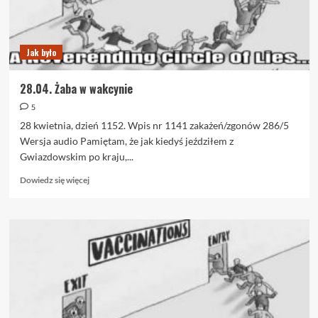
Jak było
28.04. Żaba w wakcynie
5
28 kwietnia, dzień 1152. Wpis nr 1141 zakażeń/zgonów 286/5
Wersja audio Pamiętam, że jak kiedyś jeździłem z
Gwiazdowskim po kraju,...
Dowiedz
Dowiedz się więcej
się
więcej
o
28.04.
Żaba
w
wakcynie