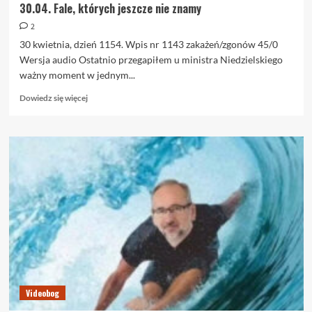
30.04. Fale, których jeszcze nie znamy
2
30 kwietnia, dzień 1154. Wpis nr 1143 zakażeń/zgonów 45/0
Wersja audio Ostatnio przegapiłem u ministra Niedzielskiego
ważny moment w jednym...
Dowiedz
Dowiedz się więcej
się
więcej
o
30.04.
Fale,
których
jeszcze
nie
znamy
Videobog