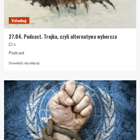
Videobog
27.04. Podcast. Trojka, czyli alternatywa wyborcza
0
Podcast
Dowiedz
Dowiedz się więcej
się
więcej
o
27.04.
Podcast.
Trojka,
czyli
alternatywa
wyborcza