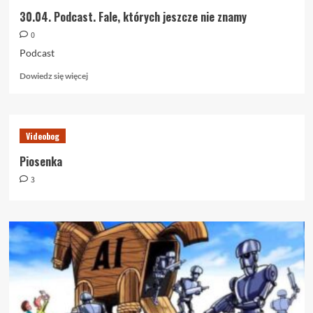
30.04. Podcast. Fale, których jeszcze nie znamy
0
Podcast
Dowiedz
Dowiedz się więcej
się
więcej
o
30.04.
Videobog
Podcast.
Fale,
Piosenka
których
3
jeszcze
nie
znamy