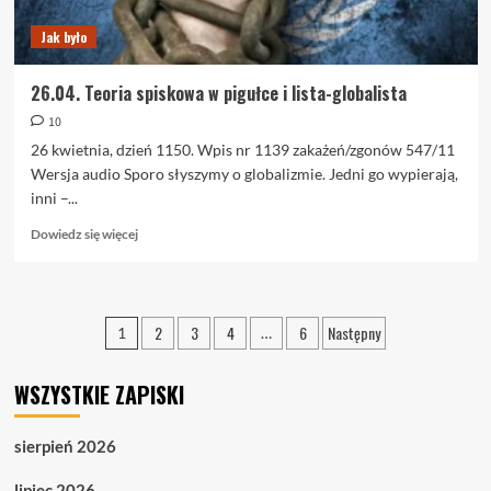
Jak było
26.04. Teoria spiskowa w pigułce i lista-globalista
10
26 kwietnia, dzień 1150. Wpis nr 1139 zakażeń/zgonów 547/11
Wersja audio Sporo słyszymy o globalizmie. Jedni go wypierają,
inni –...
Dowiedz
Dowiedz się więcej
się
więcej
o
26.04.
Stronicowanie
2
3
4
6
Następny
1
…
Teoria
wpisów
spiskowa
w
WSZYSTKIE ZAPISKI
pigułce
i
lista-
sierpień 2026
globalista
lipiec 2026