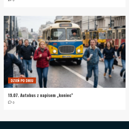
0
DZIEŃ PO DNIU
19.07. Autobus z napisem „koniec”
0