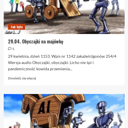
Jak było
29.04. Obyczajki na majówkę
6
29 kwietnia, dzień 1153. Wpis nr 1142 zakażeń/zgonów 254/4
Wersja audio Obyczajki, obyczajki. Licho nie śpi i
pandemiczność kowida przemienia...
Dowiedz
Dowiedz się więcej
się
więcej
o
29.04.
Obyczajki
na
majówkę