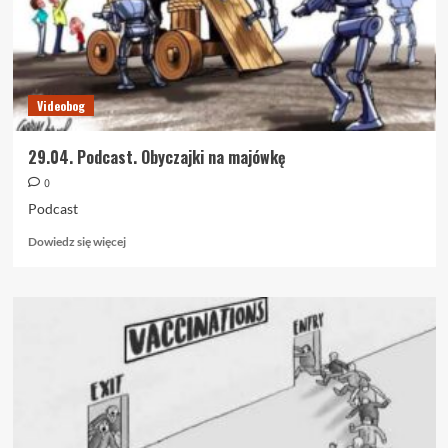
Videobog
29.04. Podcast. Obyczajki na majówkę
0
Podcast
Dowiedz
Dowiedz się więcej
się
więcej
o
29.04.
Podcast.
Obyczajki
na
majówkę