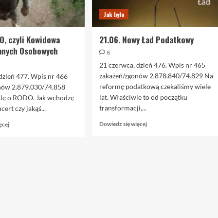
Jak było
O, czyli Kowidowa
21.06. Nowy Ład Podatkowy
anych Osobowych
6
21 czerwca, dzień 476. Wpis nr 465
zakażeń/zgonów 2.878.840/74.829 Na
dzień 477. Wpis nr 466
reformę podatkową czekaliśmy wiele
nów 2.879.030/74.858
lat. Właściwie to od początku
lę o RODO. Jak wchodzę
transformacji,...
cert czy jakąś...
Dowiedz
Dowiedz
Dowiedz się więcej
ęcej
się
się
więcej
więcej
o
o
21.06.
22.06.
Nowy
KODO,
Ład
czyli
Podatkowy
Kowidowa
Ochrona
Danych
Osobowych