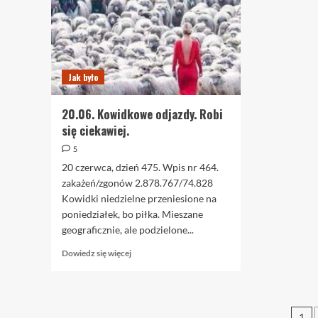
Jak było
20.06. Kowidkowe odjazdy. Robi
się ciekawiej.
5
20 czerwca, dzień 475. Wpis nr 464.
zakażeń/zgonów 2.878.767/74.828
Kowidki niedzielne przeniesione na
poniedziałek, bo piłka. Mieszane
geograficznie, ale podzielone...
Dowiedz
Dowiedz się więcej
się
więcej
o
20.06.
St
1