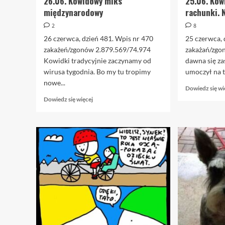
26.06. Kowidowy miks
25.06. Kow
międzynarodowy
rachunki. 
2
8
26 czerwca, dzień 481. Wpis nr 470
25 czerwca, 
zakażeń/zgonów 2.879.569/74.974
zakażań/zgo
Kowidki tradycyjnie zaczynamy od
dawna się za
wirusa tygodnia. Bo my tu tropimy
umoczył na ty
nowe...
Dowiedz się wi
Dowiedz
Dowiedz się więcej
się
więcej
o
26.06.
Kowidowy
miks
międzynarodowy