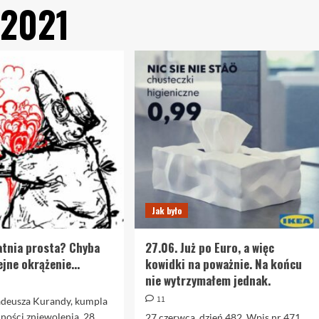
 2021
Jak było
atnia prosta? Chyba
27.06. Już po Euro, a więc
ejne okrążenie…
kowidki na poważnie. Na końcu
nie wytrzymałem jednak.
11
Tadeusza Kurandy, kumpla
ności zniewolenia. 28
27 czerwca, dzień 482. Wpis nr 471