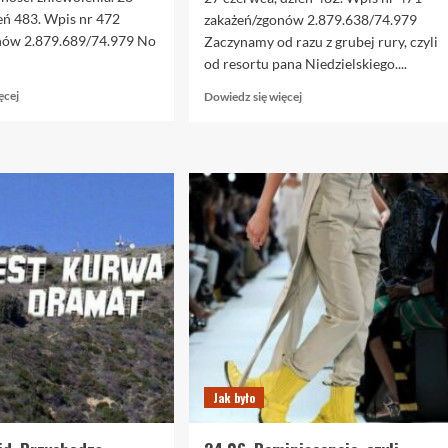
eń 483. Wpis nr 472
zakażeń/zgonów 2.879.638/74.979
nów 2.879.689/74.979 No
Zaczynamy od razu z grubej rury, czyli
od resortu pana Niedzielskiego....
Dowiedz
Dowiedz
ęcej
Dowiedz się więcej
się
się
więcej
więcej
o
o
28.06.
27.06.
Ostatnia
Już
prosta?
po
Chyba
Euro,
jednak
a
kolejne
więc
okrążenie…
kowidki
na
poważnie.
Na
końcu
nie
Jak było
wytrzymałem
jednak.