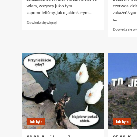
wiem, wszyscy już o tym
czerwca, dzi
zapomnieliśmy, jak o jakimś złym...
zakażeń/zgo
i...
Dowiedz
Dowiedz się więcej
się
Dowiedz się wi
więcej
o
29.06.
Maseczki
się
nie
zmarnują
Jak było
Jak było