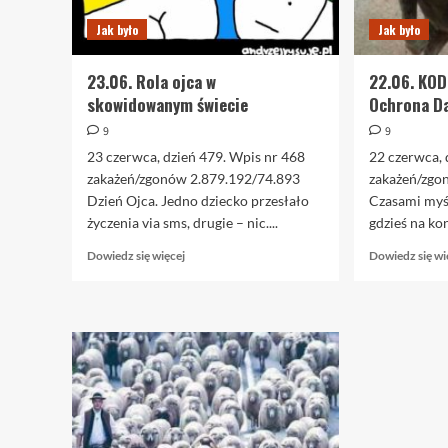
Jak było
Jak było
23.06. Rola ojca w
22.06. KOD
skowidowanym świecie
Ochrona D
9
9
23 czerwca, dzień 479. Wpis nr 468
22 czerwca, 
zakażeń/zgonów 2.879.192/74.893
zakażeń/zgo
Dzień Ojca. Jedno dziecko przesłało
Czasami myś
życzenia via sms, drugie – nic....
gdzieś na kon
Dowiedz
Dowiedz się więcej
Dowiedz się wi
się
więcej
o
23.06.
Rola
ojca
w
skowidowanym
świecie