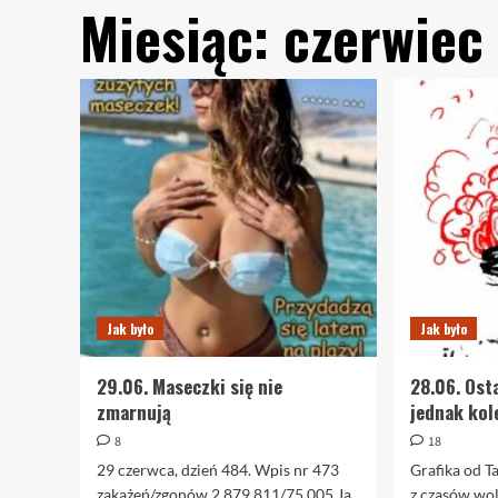
Miesiąc:
czerwiec
Jak było
Jak było
29.06. Maseczki się nie
28.06. Ost
zmarnują
jednak kol
8
18
29 czerwca, dzień 484. Wpis nr 473
Grafika od 
zakażeń/zgonów 2.879.811/75.005 Ja
z czasów wol