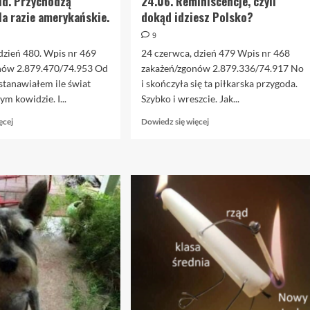
id. Przychodzą
24.06. Reminiscencje, czyli
Na razie amerykańskie.
dokąd idziesz Polsko?
9
dzień 480. Wpis nr 469
24 czerwca, dzień 479 Wpis nr 468
nów 2.879.470/74.953 Od
zakażeń/zgonów 2.879.336/74.917 No
stanawiałem ile świat
i skończyła się ta piłkarska przygoda.
m kowidzie. I...
Szybko i wreszcie. Jak...
Dowiedz
Dowiedz
ęcej
Dowiedz się więcej
się
się
więcej
więcej
o
o
25.06.
24.06.
Kowid.
Reminiscencje,
Przychodzą
czyli
rachunki.
dokąd
Na
idziesz
razie
Polsko?
amerykańskie.