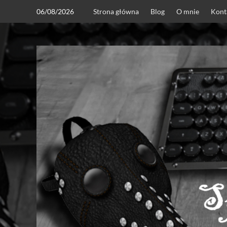
Skip
06/08/2026
Strona główna
Blog
O mnie
Kont
to
content