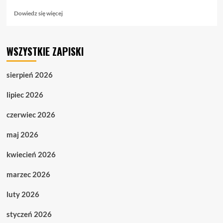
Dowiedz
Dowiedz się więcej
się
więcej
o
WSZYSTKIE ZAPISKI
5.07.
Podcast.
Tusku,
sierpień 2026
to
nie
lipiec 2026
prawica
–
czerwiec 2026
twój
rząd
maj 2026
obali
granica
kwiecień 2026
marzec 2026
luty 2026
styczeń 2026