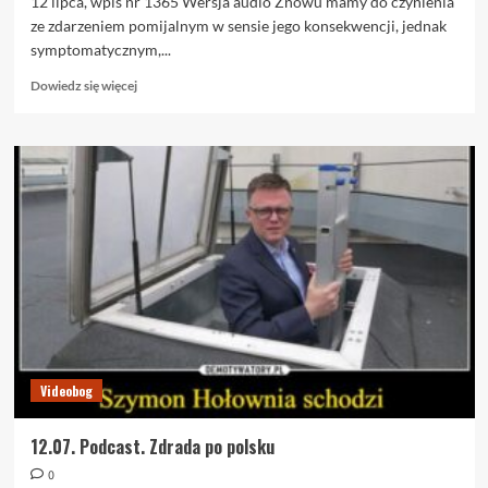
12 lipca, wpis nr 1365 Wersja audio Znowu mamy do czynienia
ze zdarzeniem pomijalnym w sensie jego konsekwencji, jednak
symptomatycznym,...
Dowiedz
Dowiedz się więcej
się
więcej
o
12.07.
Zdrada
po
polsku
Videobog
12.07. Podcast. Zdrada po polsku
0