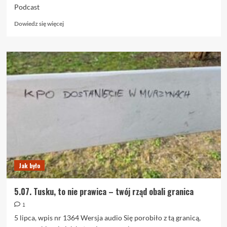
Podcast
Dowiedz
Dowiedz się więcej
się
więcej
o
12.07.
Podcast.
Zdrada
po
polsku
Jak było
5.07. Tusku, to nie prawica – twój rząd obali granica
1
5 lipca, wpis nr 1364 Wersja audio Się porobiło z tą granicą,