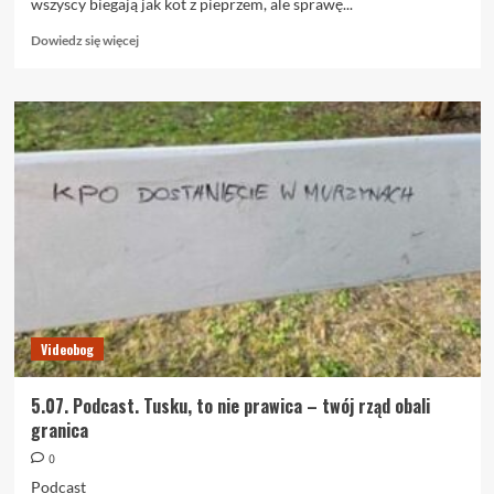
wszyscy biegają jak kot z pieprzem, ale sprawę...
Dowiedz
Dowiedz się więcej
się
więcej
o
5.07.
Tusku,
to
nie
prawica
–
twój
rząd
obali
granica
Videobog
5.07. Podcast. Tusku, to nie prawica – twój rząd obali
granica
0
Podcast