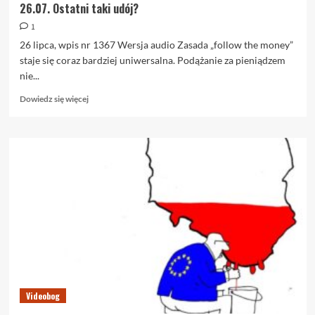
26.07. Ostatni taki udój?
1
26 lipca, wpis nr 1367 Wersja audio Zasada „follow the money”
staje się coraz bardziej uniwersalna. Podążanie za pieniądzem
nie...
Dowiedz
Dowiedz się więcej
się
więcej
o
26.07.
Ostatni
taki
udój?
Videobog