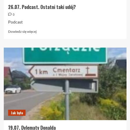
26.07. Podcast. Ostatni taki udój?
0
Podcast
Dowiedz
Dowiedz się więcej
się
więcej
o
26.07.
Podcast.
Ostatni
taki
udój?
Jak było
19.07. Dylematy Donalda