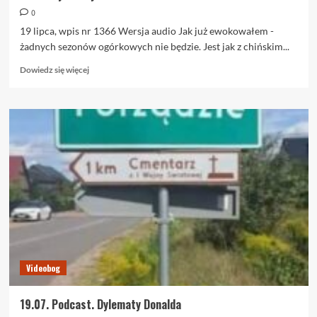
0
19 lipca, wpis nr 1366 Wersja audio Jak już ewokowałem -
żadnych sezonów ogórkowych nie będzie. Jest jak z chińskim...
Dowiedz
Dowiedz się więcej
się
więcej
o
19.07.
Dylematy
Donalda
Videobog
19.07. Podcast. Dylematy Donalda