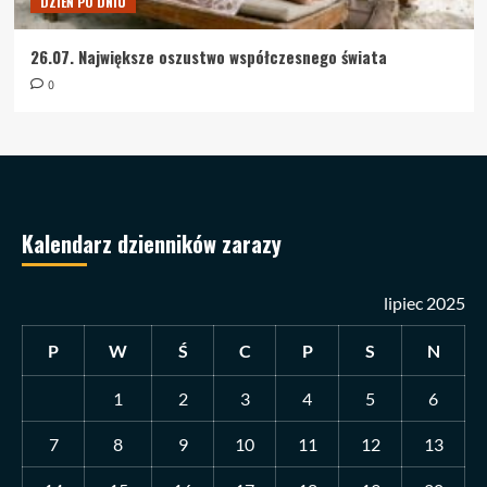
DZIEŃ PO DNIU
26.07. Największe oszustwo współczesnego świata
0
Kalendarz dzienników zarazy
lipiec 2025
P
W
Ś
C
P
S
N
1
2
3
4
5
6
7
8
9
10
11
12
13