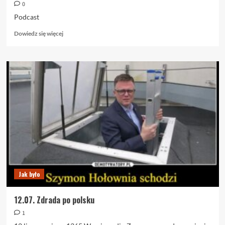
0
Podcast
Dowiedz
Dowiedz się więcej
się
więcej
o
19.07.
Podcast.
Dylematy
Donalda
Jak było
12.07. Zdrada po polsku
1