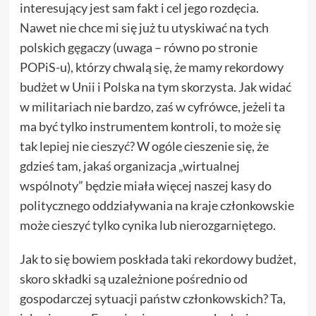
interesujący jest sam fakt i cel jego rozdęcia.
Nawet nie chce mi się już tu utyskiwać na tych
polskich gęgaczy (uwaga – równo po stronie
POPiS-u), którzy chwalą się, że mamy rekordowy
budżet w Unii i Polska na tym skorzysta. Jak widać
w militariach nie bardzo, zaś w cyfrówce, jeżeli ta
ma być tylko instrumentem kontroli, to może się
tak lepiej nie cieszyć? W ogóle cieszenie się, że
gdzieś tam, jakaś organizacja „wirtualnej
wspólnoty” będzie miała więcej naszej kasy do
politycznego oddziaływania na kraje członkowskie
może cieszyć tylko cynika lub nierozgarniętego.
Jak to się bowiem poskłada taki rekordowy budżet,
skoro składki są uzależnione pośrednio od
gospodarczej sytuacji państw członkowskich? Ta,