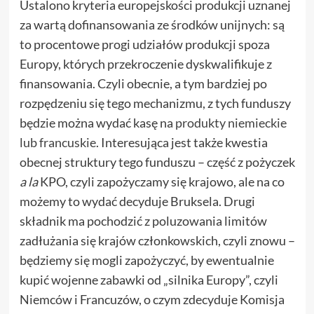
Ustalono kryteria europejskości produkcji uznanej
za wartą dofinansowania ze środków unijnych: są
to procentowe progi udziałów produkcji spoza
Europy, których przekroczenie dyskwalifikuje z
finansowania. Czyli obecnie, a tym bardziej po
rozpędzeniu się tego mechanizmu, z tych funduszy
będzie można wydać kasę na
produkty niemieckie
lub francuskie
. Interesująca jest także kwestia
obecnej struktury tego funduszu – część z pożyczek
a la
KPO, czyli zapożyczamy się krajowo, ale na co
możemy to wydać decyduje Bruksela. Drugi
składnik ma pochodzić z poluzowania limitów
zadłużania się krajów członkowskich, czyli znowu –
będziemy się mogli zapożyczyć, by ewentualnie
kupić wojenne zabawki od „silnika Europy”, czyli
Niemców i Francuzów, o czym zdecyduje Komisja