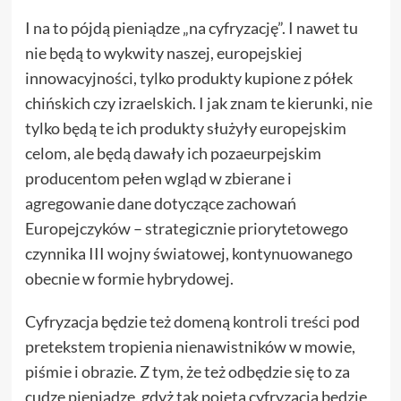
I na to pójdą pieniądze „na cyfryzację”. I nawet tu
nie będą to wykwity naszej, europejskiej
innowacyjności, tylko produkty kupione z półek
chińskich czy izraelskich. I jak znam te kierunki, nie
tylko będą te ich produkty służyły europejskim
celom, ale będą dawały ich pozaeurpejskim
producentom pełen wgląd w zbierane i
agregowanie dane dotyczące zachowań
Europejczyków – strategicznie priorytetowego
czynnika III wojny światowej, kontynuowanego
obecnie w formie hybrydowej.
Cyfryzacja będzie też domeną
kontroli treści
pod
pretekstem tropienia nienawistników w mowie,
piśmie i obrazie. Z tym, że też odbędzie się to za
cudze pieniądze, gdyż tak pojęta cyfryzacja będzie