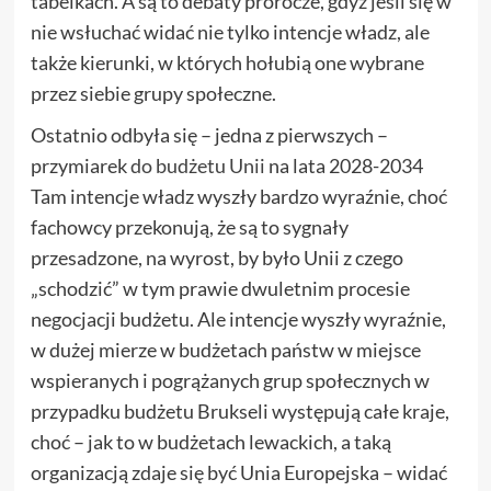
tabelkach. A są to debaty prorocze, gdyż jeśli się w
nie wsłuchać widać nie tylko intencje władz, ale
także kierunki, w których hołubią one wybrane
przez siebie grupy społeczne.
Ostatnio odbyła się – jedna z pierwszych –
przymiarek
do budżetu Unii
na lata 2028-2034
Tam intencje władz wyszły bardzo wyraźnie, choć
fachowcy przekonują, że są to sygnały
przesadzone, na wyrost, by było Unii z czego
„schodzić” w tym prawie dwuletnim procesie
negocjacji budżetu. Ale intencje wyszły wyraźnie,
w dużej mierze w budżetach państw w miejsce
wspieranych i pogrążanych grup społecznych w
przypadku budżetu Brukseli występują całe kraje,
choć – jak to w budżetach lewackich, a taką
organizacją zdaje się być Unia Europejska – widać