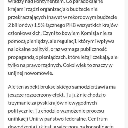
władzy nad kontynentem. Co paradoksalne
krajami rządzi organizacja o budżecie nie
przekraczających (nawet w rekordowym budżecie
2 bilionów) 1,5% łącznego PKB wszystkich krajów
członkowskich. Czyni to bowiem Komisja nie za
pomocą pieniędzy, ale regulacji, którymi wpływa
na lokalne polityki, oraz wzmaga publiczność
propagandą o pieniądzach, które leżą i czekają, ale
tylko na praworządnych. Cokolwiek to znaczy w
unijnej nowomowie.
Ale ten aspekt brukselskiego samodzierżawia ma
jeszcze rozszerzony efekt. Tu już nie chodzi o
trzymanie za pysk krajów niewygodnych
politycznie. Tu chodzi o wzmożenie procesu
unifikacji Unii w państwo federalne. Centrum
dowodzenia już jest, a więc pora na konsolidację