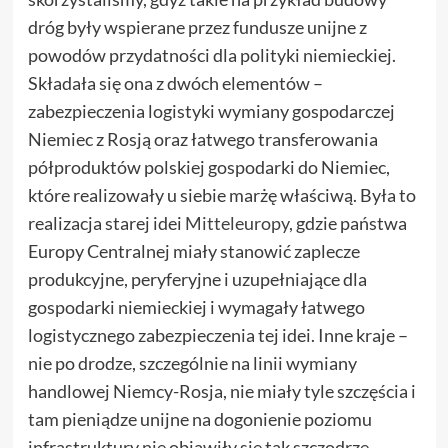
dróg były wspierane przez fundusze unijne z
powodów przydatności dla polityki niemieckiej.
Składała się ona z dwóch elementów –
zabezpieczenia logistyki wymiany gospodarczej
Niemiec z Rosją oraz łatwego transferowania
półproduktów polskiej gospodarki do Niemiec,
które realizowały u siebie marżę właściwą. Była to
realizacja starej idei
Mitteleuropy
, gdzie państwa
Europy Centralnej miały stanowić zaplecze
produkcyjne, peryferyjne i uzupełniające dla
gospodarki niemieckiej i wymagały łatwego
logistycznego zabezpieczenia tej idei. Inne kraje –
nie po drodze, szczególnie na linii wymiany
handlowej Niemcy-Rosja, nie miały tyle szczęścia i
tam pieniądze unijne na dogonienie poziomu
infrastruktury nie objawiły się tak szczodrze.