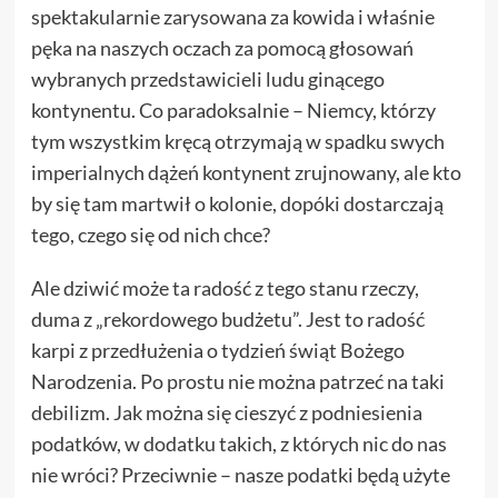
spektakularnie zarysowana za kowida i właśnie
pęka na naszych oczach za pomocą głosowań
wybranych przedstawicieli ludu ginącego
kontynentu. Co paradoksalnie – Niemcy, którzy
tym wszystkim kręcą otrzymają w spadku swych
imperialnych dążeń kontynent zrujnowany, ale kto
by się tam martwił o kolonie, dopóki dostarczają
tego, czego się od nich chce?
Ale dziwić może ta radość z tego stanu rzeczy,
duma z „rekordowego budżetu”. Jest to radość
karpi z przedłużenia o tydzień świąt Bożego
Narodzenia. Po prostu nie można patrzeć na taki
debilizm. Jak można się cieszyć z podniesienia
podatków, w dodatku takich, z których nic do nas
nie wróci? Przeciwnie – nasze podatki będą użyte