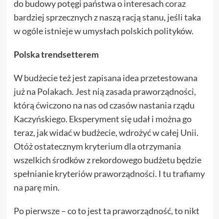
do budowy potęgi państwa o interesach coraz
bardziej sprzecznych z naszą racją stanu, jeśli taka
w ogóle istnieje w umysłach polskich polityków.
Polska trendsetterem
W budżecie też jest zapisana idea przetestowana
już na Polakach. Jest nią zasada praworządności,
którą ćwiczono na nas od czasów nastania rządu
Kaczyńskiego. Eksperyment się udał i można go
teraz, jak widać w budżecie, wdrożyć w całej Unii.
Otóż ostatecznym kryterium dla otrzymania
wszelkich środków z rekordowego budżetu będzie
spełnianie kryteriów praworządności. I tu trafiamy
na parę min.
Po pierwsze – co to jest ta praworządność, to nikt