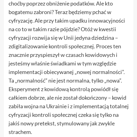
choćby poprzez obniżenie podatków. Ale kto
bogatemu zabroni? Teraz będziemy pchać w
cyfryzację. Ale przy takim upadku innowacyjności
na co to w takim razie pójdzie? Otóż w kwestii
cyfryzacji rozwija się w Unii jedyna dziedzina –
zdigitalizowanie kontroli społecznej. Proces ten
znacznie przyspieszył
w czasach kowidowych
i
jesteśmy właśnie świadkami w tym względzie
implementacji obiecywanej „nowej normalności”.
Ta „normalność” nie jest normalna, tylko „nowa”.
Eksperyment z
kowidową kontrolą
powiódł się
całkiem dobrze, ale nie został dokończony – kowid
zabiła wojna na Ukrainie i z implementacją totalnej
cyfryzacji kontroli społecznej czeka się tylko na
jakiś nowy pretekst, stymulowany jak zwykle
strachem.