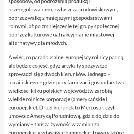
sposobów, od podrożenia produkcji
przeregulowaniem, zwłaszcza środowiskowym,
poprzez walkę z mniejszymi gospodarstwami
rolnymi, aż po zmniejszenie tej grupy społecznej
poprzez kulturowe uatrakcyjnianie miastowej
alternatywy dla młodych.
A więc, co paradoksalne, europejscy rolnicy padną,
ale będzie co jeść, gdyż artykuły spożywcze
sprowadzi się z dwóch kierunków. Jednego –
ukraińskiego – gdzie przy farmizacji gospodarstw o
wielkości kilku polskich województw zarobią
wielkie rolnicze korporacje (amerykańskie i
europejskie). Drugi kierunek to Mercosur, czyli
umowa z Ameryką Południową, gdzie dojdzie do
wymiany – tańsza żywność w zamian za
europejskie, a właściwie niemieckie, towary, które