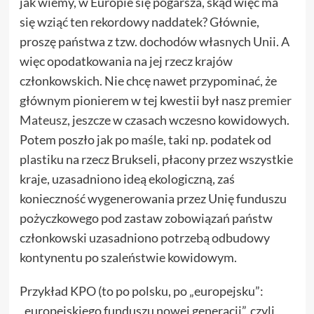
jak wiemy, w Europie się pogarsza, skąd więc ma
się wziąć ten rekordowy naddatek? Głównie,
proszę państwa z tzw. dochodów własnych Unii. A
więc opodatkowania na jej rzecz krajów
członkowskich. Nie chcę nawet przypominać, że
głównym pionierem w tej kwestii był nasz
premier
Mateusz
, jeszcze w czasach wczesno kowidowych.
Potem poszło jak po maśle, taki np. podatek od
plastiku na rzecz Brukseli, płacony przez wszystkie
kraje, uzasadniono ideą ekologiczną, zaś
konieczność wygenerowania przez Unię funduszu
pożyczkowego pod zastaw zobowiązań państw
członkowski uzasadniono potrzebą odbudowy
kontynentu po szaleństwie kowidowym.
Przykład KPO (to po polsku, po „europejsku”:
„europejskiego funduszu nowej generacji”, czyli