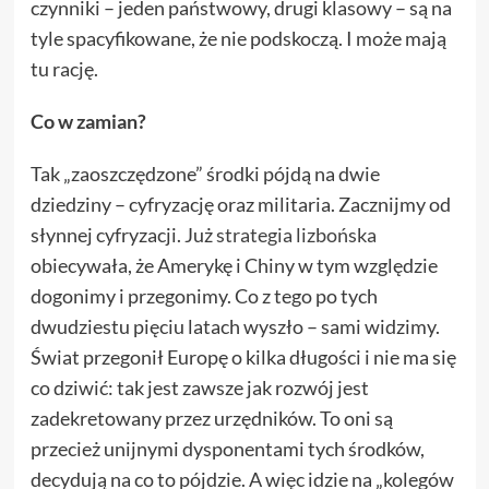
czynniki – jeden państwowy, drugi klasowy – są na
tyle spacyfikowane, że nie podskoczą. I może mają
tu rację.
Co w zamian?
Tak „zaoszczędzone” środki pójdą na dwie
dziedziny – cyfryzację oraz militaria. Zacznijmy od
słynnej cyfryzacji. Już
strategia lizbońska
obiecywała, że Amerykę i Chiny w tym względzie
dogonimy i przegonimy. Co z tego po tych
dwudziestu pięciu latach wyszło – sami widzimy.
Świat przegonił Europę o kilka długości i nie ma się
co dziwić: tak jest zawsze jak rozwój jest
zadekretowany przez urzędników. To oni są
przecież unijnymi dysponentami tych środków,
decydują na co to pójdzie. A więc idzie na „kolegów