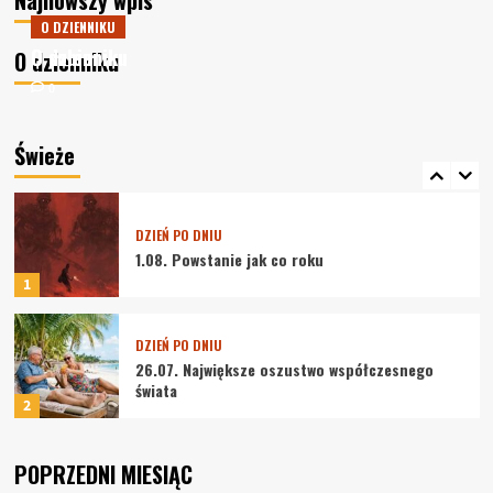
Najnowszy wpis
0
12.07. Popisowa Ukraina
O DZIENNIKU
O DZIENNIKU
4
O dzienniku
O sobie
O dzienniku
0
0
DZIEŃ PO DNIU
4.07. Kowid a Ukraina, czyli apokaliptyczne
paralele
Świeże
5
DZIEŃ PO DNIU
1.08. Powstanie jak co roku
1
DZIEŃ PO DNIU
26.07. Największe oszustwo współczesnego
świata
2
POPRZEDNI MIESIĄC
DZIEŃ PO DNIU