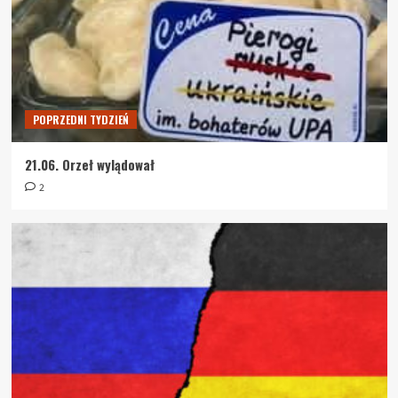
świata
2
DZIEŃ PO DNIU
19.07. Autobus z napisem „koniec”
3
POPRZEDNI TYDZIEŃ
21.06. Orzeł wylądował
DZIEŃ PO DNIU
2
12.07. Popisowa Ukraina
4
DZIEŃ PO DNIU
4.07. Kowid a Ukraina, czyli apokaliptyczne
paralele
5