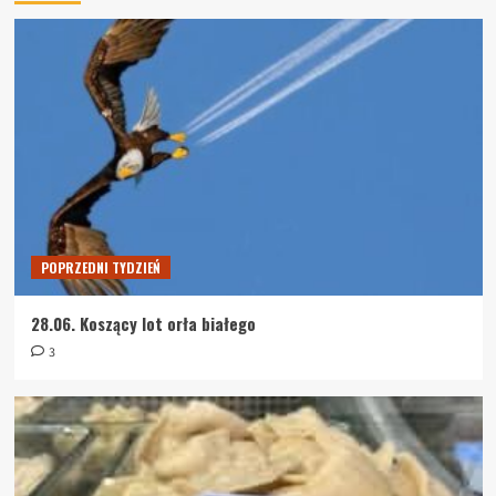
19.07. Autobus z napisem „koniec”
3
DZIEŃ PO DNIU
12.07. Popisowa Ukraina
4
DZIEŃ PO DNIU
4.07. Kowid a Ukraina, czyli apokaliptyczne
paralele
POPRZEDNI TYDZIEŃ
5
28.06. Koszący lot orła białego
DZIEŃ PO DNIU
3
1.08. Powstanie jak co roku
1
DZIEŃ PO DNIU
26.07. Największe oszustwo współczesnego