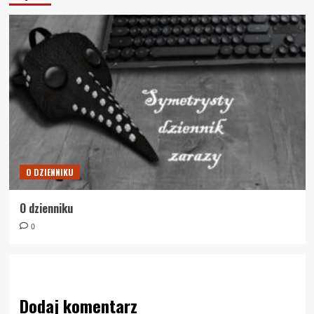
O DZIENNIKU
O dzienniku
0
Dodaj komentarz