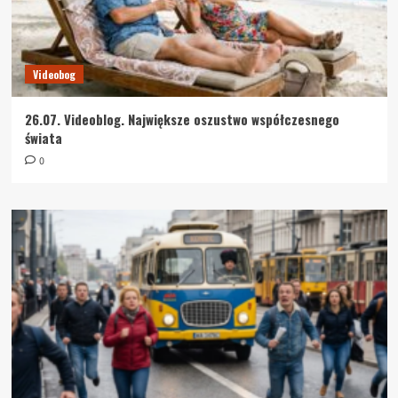
Videobog
26.07. Videoblog. Największe oszustwo współczesnego
świata
0