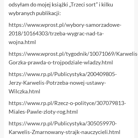
odsyłam do mojej książki „
Trzeci sort
” i kilku
wybranych publikacji:
https://www.wprost.pl/wybory-samorzadowe-
2018/10164303/trzeba-wygrac-nad-ta-
wojna.html
https://www.wprost.pl/tygodnik/10071069/Karwelis
Gorzka-prawda-o-trojpodziale-wladzy.html
https://www.rp.pl/Publicystyka/200409805-
Jerzy-Karwelis-Potrzeba-nowej-ustawy-
Wilczka.html
https://www.rp.pl/Rzecz-o-polityce/307079813-
Miales-Pawle-zloty-rog.html
https://www.rp.pl/Publicystyka/305059970-
Karwelis-Zmarnowany-strajk-nauczycieli.html