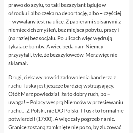
prawo do azylu
, to taki bezazylant ląduje w
ośrodku i albo czeka na deportację, albo – częściej
– wywalany jest na ulicę. Z papierami spisanymi z
niemieckich zmyśleń, bez miejsca pobytu, pracy i
(na razie) bez socjalu. Po ulicach więc wędrują
tykające bomby. A więc będą nam Niemcy
przysyłali, tyle, że bezazylowców. Merz więc nie
skłamał.
Drugi, ciekawy powód zadowolenia kanclerza z
ruchu Tuska jest jeszcze bardziej wstrząsający.
Otóż Merz powiedział, że to dobry ruch, bo –
uwaga! – Polacy wesprą Niemców w przesiewaniu
ruchu…
Z Polski, nie DO Polski
. I Tusk to
formalnie
potwierdził
(17:00). A więc cały pogrzeb na nic.
Granice zostaną zamknięte nie po to, by zluzować