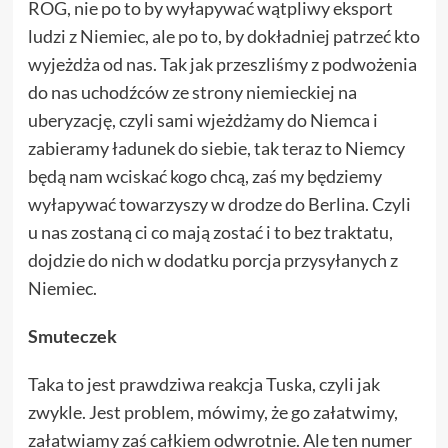
ROG, nie po to by wyłapywać wątpliwy eksport
ludzi z Niemiec, ale po to, by dokładniej patrzeć kto
wyjeżdża od nas. Tak jak przeszliśmy z podwożenia
do nas uchodźców ze strony niemieckiej na
uberyzację, czyli sami wjeżdżamy do Niemca i
zabieramy ładunek do siebie, tak teraz to Niemcy
będą nam wciskać kogo chcą, zaś my będziemy
wyłapywać towarzyszy w drodze do Berlina. Czyli
u nas zostaną ci co mają zostać i to bez traktatu,
dojdzie do nich w dodatku porcja przysyłanych z
Niemiec.
Smuteczek
Taka to jest prawdziwa reakcja Tuska, czyli jak
zwykle. Jest problem, mówimy, że go załatwimy,
załatwiamy zaś całkiem odwrotnie. Ale ten numer