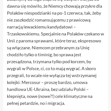
dawna się mówiło
, że Niemcy chowają przykre dla
Polaków niespodzianki na po-1 czerwca, tak, żeby
nie zaszkodzić romansującemu z prawicową
narracją lewackiemu kandydatowi –
Trzaskowskiemu. Specjalnie na Polaków czekano w
Unii z paroma sprawami, które teraz, ekspresowo
są włączane. Niemcom przebranym za Unię
chodziło tylko o timinig, bo sprawa jest
przesądzona, trzymana tylko pod korcem, by
wygrali w Polsce, ci, co to mają wygrać. A skoro
przegrali, to wcale nie wyłącza tej wstrzymanej
kolejki: Mercosur –
proszę bardzo
,
umowa
handlowa UE-Ukraina
, bez udziału Polski –
klepnięta, nowe (nowe?!)
cele klimatyczne
na
pełnej petardzie, no i migracja.