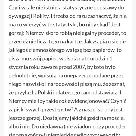
Czyli wcale nie istnieją statystyczne podstawy do
dywagacji Rokity. I trzeba od razu zaznaczyć, że nie
ma co wierzyć w te statystyki, bo niby skąd? Jest
gorzej: Niemcy, skoro robią nielegalny proceder, to
przecież nie liczą tego na kartce. Jak złapią u siebie
jakiegoś ciemnoskórego wałęsę bez papierów, to
piszą mu swój papier, wpisują datę urodzin 1
stycznia roku zawsze przed 2007, by toto było
pełnoletnie, wpisują na onepagerze podane przez
niego nazwisko i narodowość i piszą mu, że zeznał,
że przylazł z Polski i dlatego go tam odstawiają. I
Niemcy mieliby takie coś ewidencjonować? Czynić
zapiski swych przestępstw? A z naszej strony jest
jeszcze gorzej. Dostajemy jakichś gości na moście,
albo i nie. Do niedawna (nie wiadomo czy proceder
się ten skończył) niemieckie radiowozy wwoziły