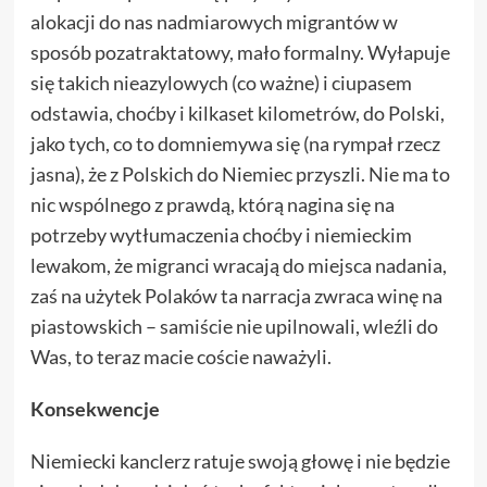
alokacji do nas nadmiarowych migrantów w
sposób pozatraktatowy, mało formalny. Wyłapuje
się takich nieazylowych (co ważne) i ciupasem
odstawia, choćby i kilkaset kilometrów, do Polski,
jako tych, co to domniemywa się (na rympał rzecz
jasna), że z Polskich do Niemiec przyszli. Nie ma to
nic wspólnego z prawdą, którą nagina się na
potrzeby wytłumaczenia choćby i niemieckim
lewakom, że migranci wracają do miejsca nadania,
zaś na użytek Polaków ta narracja zwraca winę na
piastowskich – samiście nie upilnowali, wleźli do
Was, to teraz macie coście naważyli.
Konsekwencje
Niemiecki kanclerz ratuje swoją głowę i nie będzie