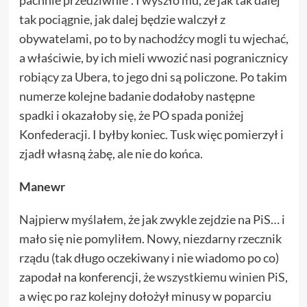
tak pociągnie, jak dalej będzie walczył z
obywatelami, po to by nachodźcy mogli tu wjechać,
a właściwie, by ich mieli wwozić nasi pogranicznicy
robiący za Ubera, to jego dni są policzone. Po takim
numerze kolejne badanie dodałoby następne
spadki i okazałoby się, że PO spada poniżej
Konfederacji. I byłby koniec. Tusk więc pomierzył i
zjadł własną żabę, ale nie do końca.
Manewr
Najpierw myślałem, że jak zwykle zejdzie na PiS… i
mało się nie pomyliłem. Nowy, niezdarny rzecznik
rządu (tak długo oczekiwany i nie wiadomo po co)
zapodał na konferencji, że
wszystkiemu winien PiS
,
a więc po raz kolejny dołożył minusy w poparciu