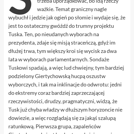
trzeba uporządkować, bo idą rzeczy
ważkie. Temat graniczny nagle
wybuchł i jedzie jak ogień po słomie i wydaje się, że
jest to ostateczny gwóźdź do trumny projektu
Tuska. Ten, po nieudanych wyborach na
prezydenta, zdaje się misją straceńczą, gdyż im
dłużej trwa, tym większy kroi się wycisk za dwa
lata w wyborach parlamentarnych.
Sondaże
Tuskowi spadają
, a więc lud chwiejny, tym bardziej
podzielony Giertychowską hucpą oszustw
wyborczych, i tak ma inklinacje do odwrotu: jedni
do ekstremy coraz bardziej zaprzeczającej
rzeczywistości, drudzy, pragmatyczni, widzą, że
Tusk już chyba władzy w dłuższym horyzoncie nie
dowiezie, a więc rozglądają się za jakąś szalupą
ratunkową. Pierwsza grupa, zapaleńców