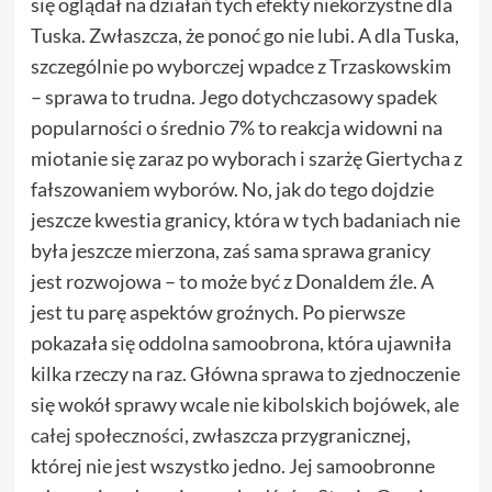
się oglądał na działań tych efekty niekorzystne dla
Tuska. Zwłaszcza, że ponoć go nie lubi. A dla Tuska,
szczególnie po wyborczej wpadce z Trzaskowskim
– sprawa to trudna. Jego dotychczasowy spadek
popularności o średnio 7% to reakcja widowni na
miotanie się zaraz po wyborach i szarżę Giertycha z
fałszowaniem wyborów. No, jak do tego dojdzie
jeszcze kwestia granicy, która w tych badaniach nie
była jeszcze mierzona, zaś sama sprawa granicy
jest rozwojowa – to może być z Donaldem źle. A
jest tu parę aspektów groźnych. Po pierwsze
pokazała się oddolna samoobrona, która ujawniła
kilka rzeczy na raz. Główna sprawa to zjednoczenie
się wokół sprawy wcale nie kibolskich bojówek, ale
całej społeczności
, zwłaszcza przygranicznej,
której nie jest wszystko jedno. Jej samoobronne