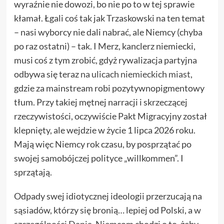
wyraźnie nie dowozi, bo nie po to w tej sprawie
kłamał. Łgali coś tak jak Trzaskowski na ten temat
– nasi wyborcy nie dali nabrać, ale Niemcy (chyba
po raz ostatni) – tak. I Merz, kanclerz niemiecki,
musi coś z tym zrobić, gdyż rywalizacja partyjna
odbywa się teraz
na ulicach niemieckich miast
,
gdzie za mainstream robi pozytywnopigmentowy
tłum. Przy takiej mętnej narracji i skrzeczącej
rzeczywistości, oczywiście Pakt Migracyjny został
klepnięty, ale wejdzie w życie 1 lipca 2026 roku.
Mają więc Niemcy rok czasu, by posprzątać po
swojej samobójczej polityce „willkommen”. I
sprzątają.
Odpady swej idiotycznej ideologii przerzucają na
sąsiadów, którzy się bronią… lepiej od Polski, a
w
szczególności Dania
. Niemcom chodzi o to, żeby –