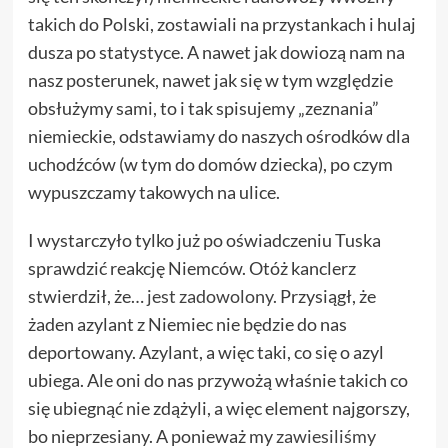
takich do Polski, zostawiali na przystankach i hulaj
dusza po statystyce. A nawet jak dowiozą nam na
nasz posterunek, nawet jak się w tym względzie
obsłużymy sami, to i tak spisujemy „zeznania”
niemieckie, odstawiamy do naszych ośrodków dla
uchodźców (w tym do domów dziecka), po czym
wypuszczamy takowych na ulice.
I wystarczyło tylko już po oświadczeniu Tuska
sprawdzić reakcję Niemców. Otóż kanclerz
stwierdził, że…
jest zadowolony.
Przysiągł, że
żaden azylant z Niemiec nie będzie do nas
deportowany. Azylant, a więc taki, co się o azyl
ubiega. Ale oni do nas przywożą właśnie takich co
się ubiegnąć nie zdążyli, a więc element najgorszy,
bo nieprzesiany. A ponieważ my
zawiesiliśmy