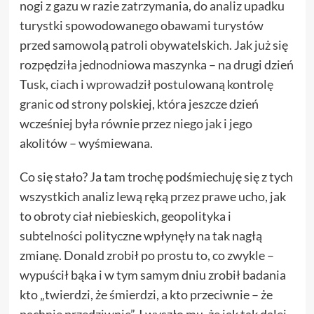
nogi z gazu w razie zatrzymania, do analiz upadku
turystki spowodowanego obawami turystów
przed samowolą patroli obywatelskich. Jak już się
rozpędziła jednodniowa maszynka – na drugi dzień
Tusk, ciach i
wprowadził postulowaną kontrolę
granic
od strony polskiej, która jeszcze dzień
wcześniej była równie przez niego jak i jego
akolitów – wyśmiewana.
Co się stało? Ja tam trochę podśmiechuję się z tych
wszystkich analiz lewą ręką przez prawe ucho, jak
to obroty ciał niebieskich, geopolityka i
subtelności polityczne wpłynęły na tak nagłą
zmianę. Donald zrobił po prostu to, co zwykle –
wypuścił bąka i w tym samym dniu zrobił badania
kto „twierdzi, że śmierdzi, a kto przeciwnie – że
pachnie przedziwnie”. I wyszło mu, że jak tak dalej