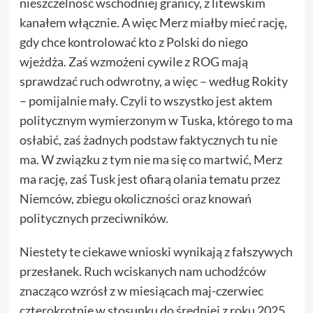
nieszczelność wschodniej granicy, z litewskim
kanałem włącznie. A więc Merz miałby mieć rację,
gdy chce kontrolować kto z Polski do niego
wjeżdża. Zaś wzmożeni cywile z ROG mają
sprawdzać ruch odwrotny, a więc – według Rokity
– pomijalnie mały. Czyli to wszystko jest aktem
politycznym wymierzonym w Tuska, którego to ma
osłabić, zaś żadnych podstaw faktycznych tu nie
ma. W związku z tym nie ma się co martwić, Merz
ma rację, zaś Tusk jest ofiarą olania tematu przez
Niemców, zbiegu okoliczności oraz knowań
politycznych przeciwników.
Niestety te ciekawe wnioski wynikają z fałszywych
przesłanek. Ruch wciskanych nam uchodźców
znacząco wzrósł z w miesiącach maj-czerwiec
czterokrotnie w stosunku do średniej z roku 2025.