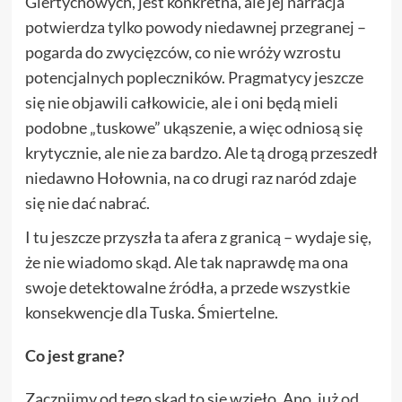
Giertychowych, jest konkretna, ale jej narracja
potwierdza tylko powody niedawnej przegranej –
pogarda do zwycięzców, co nie wróży wzrostu
potencjalnych popleczników. Pragmatycy jeszcze
się nie objawili całkowicie, ale i oni będą mieli
podobne „tuskowe” ukąszenie, a więc odniosą się
krytycznie, ale nie za bardzo. Ale tą drogą przeszedł
niedawno Hołownia, na co drugi raz naród zdaje
się nie dać nabrać.
I tu jeszcze przyszła ta afera z granicą – wydaje się,
że nie wiadomo skąd. Ale tak naprawdę ma ona
swoje detektowalne źródła, a przede wszystkie
konsekwencje dla Tuska. Śmiertelne.
Co jest grane?
Zacznijmy od tego skąd to się wzięło. Ano, już
od