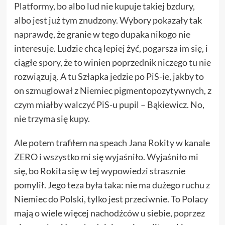
Platformy, bo albo lud nie kupuje takiej bzdury,
albo jest już tym znudzony. Wybory pokazały tak
naprawdę, że granie w tego dupaka nikogo nie
interesuje. Ludzie chcą lepiej żyć, pogarsza im się, i
ciągłe spory, że to winien poprzednik niczego tu nie
rozwiązują. A tu Szłapka jedzie po PiS-ie, jakby to
on szmuglował z Niemiec pigmentopozytywnych, z
czym miałby walczyć PiS-u pupil – Bąkiewicz. No,
nie trzyma się kupy.
Ale potem trafiłem na
speach Jana Rokity
w kanale
ZERO i wszystko mi się wyjaśniło. Wyjaśniło mi
się, bo Rokita się w tej wypowiedzi strasznie
pomylił. Jego teza była taka: nie ma dużego ruchu z
Niemiec do Polski, tylko jest przeciwnie. To Polacy
mają o wiele więcej nachodźców u siebie, poprzez