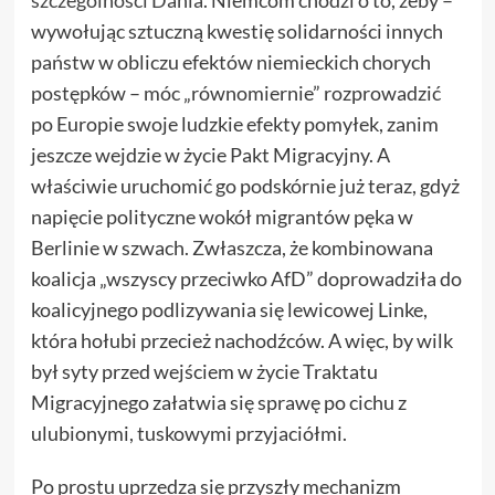
wywołując sztuczną kwestię solidarności innych
państw w obliczu efektów niemieckich chorych
postępków – móc „równomiernie” rozprowadzić
po Europie swoje ludzkie efekty pomyłek, zanim
jeszcze wejdzie w życie Pakt Migracyjny. A
właściwie uruchomić go podskórnie już teraz, gdyż
napięcie polityczne wokół migrantów pęka w
Berlinie w szwach. Zwłaszcza, że kombinowana
koalicja „wszyscy przeciwko AfD” doprowadziła do
koalicyjnego podlizywania się lewicowej Linke,
która hołubi przecież nachodźców. A więc, by wilk
był syty przed wejściem w życie Traktatu
Migracyjnego załatwia się sprawę po cichu z
ulubionymi, tuskowymi przyjaciółmi.
Po prostu uprzedza się przyszły mechanizm