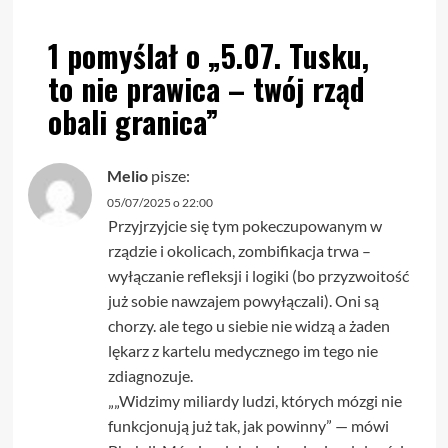
1 pomyślał o „
5.07. Tusku,
to nie prawica – twój rząd
obali granica
”
Melio
pisze:
05/07/2025 o 22:00
Przyjrzyjcie się tym pokeczupowanym w
rządzie i okolicach, zombifikacja trwa –
wyłączanie refleksji i logiki (bo przyzwoitość
już sobie nawzajem powyłączali). Oni są
chorzy. ale tego u siebie nie widzą a żaden
lękarz z kartelu medycznego im tego nie
zdiagnozuje.
„„Widzimy miliardy ludzi, których mózgi nie
funkcjonują już tak, jak powinny” — mówi