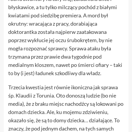
błyskawice, a tu tylko milczący pochód z białymi
kwiatami pod siedzibę premiera. A mord był
okrutny: wracająca z pracy, dorabiająca
doktorantka została najpierw zaatakowana
poprzez wykłucie jej oczu śrubokrętem, by nie
mogła rozpoznać sprawcy. Sprawa ataku była
trzymana przez prawie dwa tygodnie pod
medialnym kloszem, nawet po śmierci ofiary – taki
to by (i jest) ładunek szkodliwy dla władz.
Trzecia kwestia jest równie ikoniczna jak sprawa
śp. Klaudii z Torunia. Oto donoszą ludzie (bo nie
media), że z braku miejsc nachodźcy są lokowani po
domach dziecka
. Ale, ku mojemu zdziwieniu,
okazało się, że są to domy dziecka… działające. To
znaczy, że pod jednym dachem, na tych samych