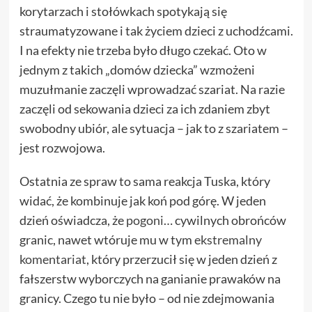
korytarzach i stołówkach spotykają się
straumatyzowane i tak życiem dzieci z uchodźcami.
I na efekty nie trzeba było długo czekać. Oto w
jednym z takich „domów dziecka” wzmożeni
muzułmanie zaczęli wprowadzać szariat. Na razie
zaczęli od sekowania dzieci za ich zdaniem zbyt
swobodny ubiór, ale sytuacja – jak to z szariatem –
jest rozwojowa.
Ostatnia ze spraw to sama reakcja Tuska, który
widać, że kombinuje jak koń pod górę. W jeden
dzień oświadcza, że
pogoni
… cywilnych obrońców
granic, nawet wtóruje mu w tym
ekstremalny
komentariat
, który przerzucił się w jeden dzień z
fałszerstw wyborczych na ganianie prawaków na
granicy. Czego tu nie było – od nie zdejmowania