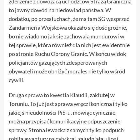
zderzenie z dowożącą uchodźców Strażą Graniczną
to jawny dowód na niedowład państwa. W
dodatku, po przesłuchach, że ma tam SG
wesprzeć
Żandarmeria Wojskowa
okazało się dość groźnie,
bo nie wiadomo jak się zachowają mundurowi w
tej sprawie, która również dla nich jest ewidentnie
po stronie Ruchu Obrony Granic. W końcu widok
policjantów gazujących
zdesperowanych
obywateli może obniżyć morales nie tylko wśród
cywili.
Druga sprawa to
kwestia Klaudii
, zakłutej w
Toruniu. To już jest sprawa wręcz ikoniczna i tylko
jakiejś nieudolności PiS-u, mówiąc cynicznie,
można przypisać komunikacyjne odpuszczenie
sprawy. Strona lewacka z samych tylko podpuch
robiła awantury na cały kraj
, zaludniała ulice i