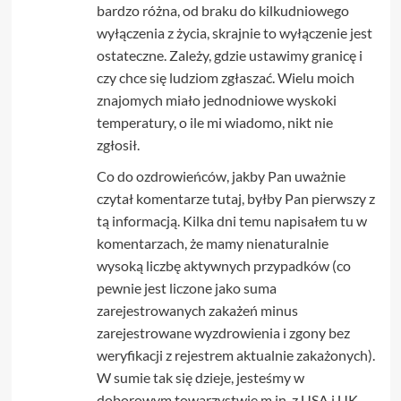
bardzo różna, od braku do kilkudniowego
wyłączenia z życia, skrajnie to wyłączenie jest
ostateczne. Zależy, gdzie ustawimy granicę i
czy chce się ludziom zgłaszać. Wielu moich
znajomych miało jednodniowe wyskoki
temperatury, o ile mi wiadomo, nikt nie
zgłosił.
Co do ozdrowieńców, jakby Pan uważnie
czytał komentarze tutaj, byłby Pan pierwszy z
tą informacją. Kilka dni temu napisałem tu w
komentarzach, że mamy nienaturalnie
wysoką liczbę aktywnych przypadków (co
pewnie jest liczone jako suma
zarejestrowanych zakażeń minus
zarejestrowane wyzdrowienia i zgony bez
weryfikacji z rejestrem aktualnie zakażonych).
W sumie tak się dzieje, jesteśmy w
doborowym towarzystwie m.in. z USA i UK.