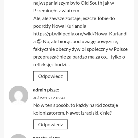
najwspanialszym było Old South jak w
Przeminęło z wiatrem…
Ale, ale zawsze zostaje jeszcze Tobie do
podróży Nowa Kurlandia
https://pl.wikipedia.org/wiki/Nowa_Kurlandi
a
😉 No, ale biorąc pod uwagę powyższe,
faktycznie obecny żywioł społeczny w Polsce
przepraszać nie za bardzo ma za co… tylko o
refleksję chodzi…
Odpowiedz
admin
pisze:
30/06/2021 o 02:41
No w ten sposób, to każdy naród zostaje
kolonizatorem. Nawet izraelski, c’nie?
Odpowiedz
prosty
pisze: