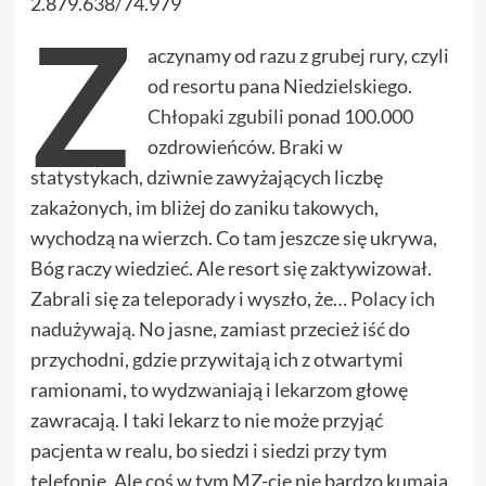
2.879.638/74.979
Z
aczynamy od razu z grubej rury, czyli
od resortu pana Niedzielskiego.
Chłopaki zgubili
ponad 100.000
ozdrowieńców. Braki w
statystykach, dziwnie zawyżających liczbę
zakażonych, im bliżej do zaniku takowych,
wychodzą na wierzch. Co tam jeszcze się ukrywa,
Bóg raczy wiedzieć. Ale resort się zaktywizował.
Zabrali się za teleporady i wyszło, że…
Polacy ich
nadużywają
. No jasne, zamiast przecież iść do
przychodni, gdzie przywitają ich z otwartymi
ramionami, to wydzwaniają i lekarzom głowę
zawracają. I taki lekarz to nie może przyjąć
pacjenta w realu, bo siedzi i siedzi przy tym
telefonie. Ale coś w tym MZ-cie nie bardzo kumają