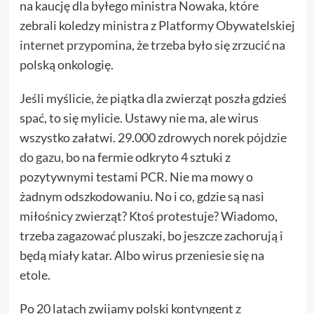
na kaucję dla byłego ministra Nowaka, które
zebrali koledzy ministra z Platformy Obywatelskiej
internet przypomina
, że trzeba było się zrzucić na
polską onkologię.
Jeśli myślicie, że piątka dla zwierząt poszła gdzieś
spać, to się mylicie. Ustawy nie ma, ale wirus
wszystko załatwi. 29.000 zdrowych norek
pójdzie
do gazu
, bo na fermie odkryto 4 sztuki z
pozytywnymi testami PCR. Nie ma mowy o
żadnym odszkodowaniu. No i co, gdzie są nasi
miłośnicy zwierząt? Ktoś protestuje? Wiadomo,
trzeba zagazować pluszaki, bo jeszcze zachorują i
będą miały katar. Albo wirus przeniesie się na
etole.
Po 20 latach zwijamy polski kontyngent z