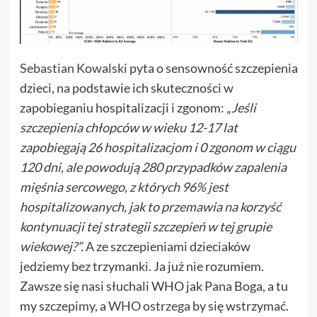
Sebastian Kowalski
pyta o sensowność szczepienia
dzieci, na podstawie ich skuteczności w
zapobieganiu hospitalizacji i zgonom: „
Jeśli
szczepienia chłopców w wieku 12-17 lat
zapobiegają 26 hospitalizacjom i 0 zgonom w ciągu
120 dni, ale powodują 280 przypadków zapalenia
mięśnia sercowego, z których 96% jest
hospitalizowanych, jak to przemawia na korzyść
kontynuacji tej strategii szczepień w tej grupie
wiekowej?”.
A ze szczepieniami dzieciaków
jedziemy bez trzymanki. Ja już nie rozumiem.
Zawsze się nasi słuchali WHO jak Pana Boga, a tu
my szczepimy, a
WHO ostrzega
by się wstrzymać.