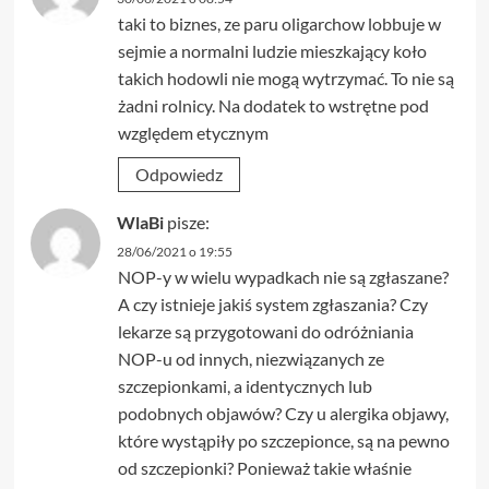
taki to biznes, ze paru oligarchow lobbuje w
sejmie a normalni ludzie mieszkający koło
takich hodowli nie mogą wytrzymać. To nie są
żadni rolnicy. Na dodatek to wstrętne pod
względem etycznym
Odpowiedz
WlaBi
pisze:
28/06/2021 o 19:55
NOP-y w wielu wypadkach nie są zgłaszane?
A czy istnieje jakiś system zgłaszania? Czy
lekarze są przygotowani do odróżniania
NOP-u od innych, niezwiązanych ze
szczepionkami, a identycznych lub
podobnych objawów? Czy u alergika objawy,
które wystąpiły po szczepionce, są na pewno
od szczepionki? Ponieważ takie właśnie