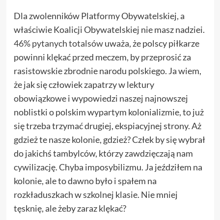
Dla zwolenników Platformy Obywatelskiej, a
właściwie Koalicji Obywatelskiej nie masz nadziei.
46% pytanych totalsów
uważa, że polscy piłkarze
powinni klękać przed meczem, by przeprosić za
rasistowskie zbrodnie narodu polskiego. Ja wiem,
że jak się człowiek zapatrzy w lektury
obowiązkowe i wypowiedzi naszej najnowszej
noblistki o polskim wypartym kolonializmie, to już
się trzeba trzymać drugiej, ekspiacyjnej strony. Aż
gdzież te nasze kolonie, gdzież? Człek by się wybrał
do jakichś tambylców, którzy zawdzięczają nam
cywilizację. Chyba imposybilizmu. Ja jeździłem na
kolonie, ale to dawno było i spałem na
rozkładuszkach w szkolnej klasie. Nie mniej
tęsknię, ale żeby zaraz klękać?