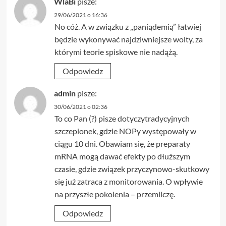
WlaBi
pisze:
29/06/2021 o 16:36
No cóż. A w związku z „paniądemią” łatwiej
będzie wykonywać najdziwniejsze wolty, za
którymi teorie spiskowe nie nadążą.
Odpowiedz
admin
pisze:
30/06/2021 o 02:36
To co Pan (?) pisze dotyczytradycyjnych
szczepionek, gdzie NOPy występowały w
ciągu 10 dni. Obawiam się, że preparaty
mRNA mogą dawać efekty po dłuższym
czasie, gdzie związek przyczynowo-skutkowy
się już zatraca z monitorowania. O wpływie
na przyszłe pokolenia – przemilczę.
Odpowiedz