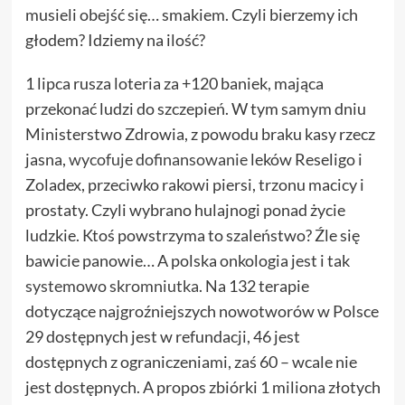
musieli obejść się… smakiem. Czyli bierzemy ich
głodem? Idziemy na ilość?
1 lipca rusza loteria za +120 baniek, mająca
przekonać ludzi do szczepień. W tym samym dniu
Ministerstwo Zdrowia, z powodu braku kasy rzecz
jasna,
wycofuje dofinansowanie
leków Reseligo i
Zoladex, przeciwko rakowi piersi, trzonu macicy i
prostaty. Czyli wybrano hulajnogi ponad życie
ludzkie. Ktoś powstrzyma to szaleństwo? Źle się
bawicie panowie… A polska onkologia jest i tak
systemowo skromniutka
. Na 132 terapie
dotyczące najgroźniejszych nowotworów w Polsce
29 dostępnych jest w refundacji, 46 jest
dostępnych z ograniczeniami, zaś 60 – wcale nie
jest dostępnych. A propos zbiórki 1 miliona złotych