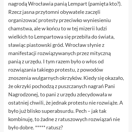
nagrodą Wrocławia panią Lempart (pamięta kto?).
Rzecz jasna przytomni obywatele
zaczęli
organizować protesty
przeciwko wyniesieniu
chamstwa, ale w końcu to w tej mizerii ludzi
wielkich to Lempartowa się przebiła do świata,
sławiąc piastowski gród. Wrocław słynie z
manifestacji rozwiązywanych przez mityczną
panią z urzędu. I tym razem było o włos od
rozwiązania takiego protestu, z powodów
znoszenia wulgarnych okrzyków. Kiedy się okazało,
że okrzyki pochodzą z puszczanych nagrań Pani
Nagrodzonej, to pani z urzędu zdecydowała w
ostatniej chwili, że jednak protestu nie rozwiąże. A
było już blisko superabsurdu. Pech – jak tak
kombinuję, to żadne z ratuszowych rozwiązań nie
było dobre. ***** ratusz?