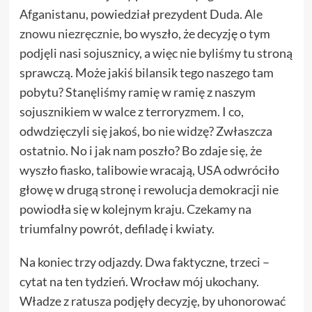
Afganistanu, powiedział prezydent Duda. Ale
znowu niezręcznie
, bo wyszło, że decyzję o tym
podjęli nasi sojusznicy, a więc nie byliśmy tu stroną
sprawczą. Może jakiś bilansik tego naszego tam
pobytu? Stanęliśmy ramię w ramię z naszym
sojusznikiem w walce z terroryzmem. I co,
odwdzięczyli się jakoś, bo nie widzę? Zwłaszcza
ostatnio. No i jak nam poszło? Bo zdaje się, że
wyszło fiasko, talibowie wracają, USA odwróciło
głowę w drugą stronę i rewolucja demokracji nie
powiodła się w kolejnym kraju. Czekamy na
triumfalny powrót, defiladę i kwiaty.
Na koniec trzy odjazdy. Dwa faktyczne, trzeci –
cytat na ten tydzień. Wrocław mój ukochany.
Władze z ratusza podjęły decyzję, by uhonorować