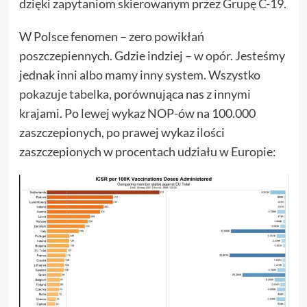
dzięki zapytaniom skierowanym przez
Grupę C-19
.
W Polsce fenomen – zero powikłań
poszczepiennych. Gdzie indziej –
w opór
. Jesteśmy
jednak inni albo mamy inny system. Wszystko
pokazuje tabelka
, porównująca nas z innymi
krajami. Po lewej wykaz NOP-ów na 100.000
zaszczepionych, po prawej wykaz ilości
zaszczepionych w procentach udziału w Europie: