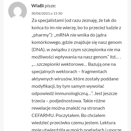
WlaBi
pisze:
30/06/2021 o 15:50
Za specjalistami (od razu zeznaję, że tak do
końca to im nie wierzę, bo to przecież ludzie z
„pharmy”): „mRNA nie wnika do jądra
komórkowego, gdzie znajduje się nasz genom
(DNA), w związku z czym szczepionka nie ma
możliwości wpływania na nasz genom.” itd… .
„…szczepionki wektorowe… Bazują one na
specjalnych wektorach – fragmentach
aktywnych wirusów, które zostały poddane
modyfikacji, by tym samym wywołać
odpowiedź immunologiczną…”. Jest jeszcze
trzecia – podjednostowa. Takie różne
rewelacje można znaleźć na stronach
CEFARMU. Poczytałem. Bo chciałem
wiedzieć przeciwko czemu jestem. Lektura
mnie utwierdziła w moich poglądach i uporze.