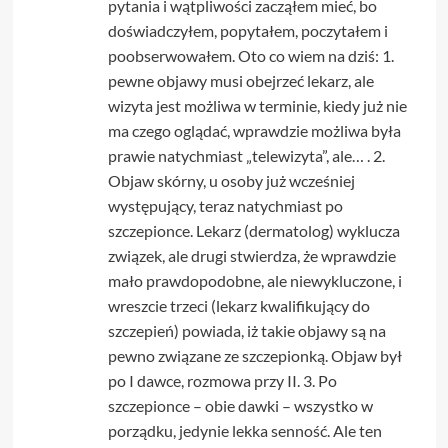
pytania i wątpliwości zacząłem mieć, bo
doświadczyłem, popytałem, poczytałem i
poobserwowałem. Oto co wiem na dziś: 1.
pewne objawy musi obejrzeć lekarz, ale
wizyta jest możliwa w terminie, kiedy już nie
ma czego oglądać, wprawdzie możliwa była
prawie natychmiast „telewizyta”, ale… . 2.
Objaw skórny, u osoby już wcześniej
występujący, teraz natychmiast po
szczepionce. Lekarz (dermatolog) wyklucza
związek, ale drugi stwierdza, że wprawdzie
mało prawdopodobne, ale niewykluczone, i
wreszcie trzeci (lekarz kwalifikujący do
szczepień) powiada, iż takie objawy są na
pewno związane ze szczepionką. Objaw był
po I dawce, rozmowa przy II. 3. Po
szczepionce – obie dawki – wszystko w
porządku, jedynie lekka senność. Ale ten