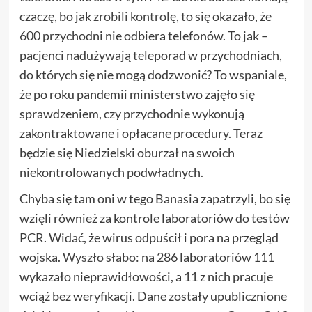
czaczę, bo jak
zrobili kontrolę
, to się okazało, że
600 przychodni nie odbiera telefonów. To jak –
pacjenci nadużywają teleporad w przychodniach,
do których się nie mogą dodzwonić? To wspaniale,
że po roku pandemii ministerstwo zajęło się
sprawdzeniem, czy przychodnie wykonują
zakontraktowane i opłacane procedury. Teraz
będzie się Niedzielski oburzał na swoich
niekontrolowanych podwładnych.
Chyba się tam oni w tego Banasia zapatrzyli, bo się
wzięli również za kontrole laboratoriów do testów
PCR. Widać, że wirus odpuścił i pora na przegląd
wojska.
Wyszło słabo
: na 286 laboratoriów 111
wykazało nieprawidłowości, a 11 z nich pracuje
wciąż bez weryfikacji. Dane zostały upublicznione