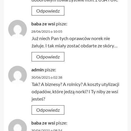
Odpowiedz
baba ze wsi
pisze:
28/06/2021 o 10:05
Już niech Pan tych oprawców norek nie
żałuje. I tak miały zostać obdarte ze skóry…
Odpowiedz
admin
pisze:
30/06/2021 o 02:38
Tak? A biznesy? A rolnicy? A koszty utylizacji
odpadów, które jedzą norki? I Ty niby ze wsi
jesteś?
Odpowiedz
baba ze wsi
pisze:
30/06/2021 o 08:54