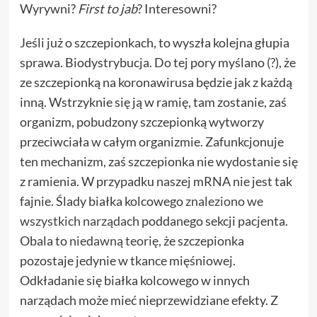
Wyrywni?
First to jab
? Interesowni?
Jeśli już o szczepionkach, to wyszła kolejna głupia
sprawa. Biodystrybucja. Do tej pory myślano (?), że
ze szczepionką na koronawirusa będzie jak z każdą
inną. Wstrzyknie się ją w ramię, tam zostanie, zaś
organizm, pobudzony szczepionką wytworzy
przeciwciała w całym organizmie. Zafunkcjonuje
ten mechanizm, zaś szczepionka nie wydostanie się
z ramienia. W przypadku naszej mRNA nie jest tak
fajnie. Ślady białka kolcowego
znaleziono we
wszystkich narządach
poddanego sekcji pacjenta.
Obala to
niedawną teorię
, że szczepionka
pozostaje jedynie w tkance mięśniowej.
Odkładanie się białka kolcowego w innych
narządach może mieć nieprzewidziane efekty. Z