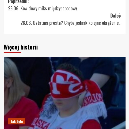
Zobacz
Poprzedni:
26.06. Kowidowy miks międzynarodowy
wpisy
Dalej:
28.06. Ostatnia prosta? Chyba jednak kolejne okrążenie…
Więcej historii
Jak było