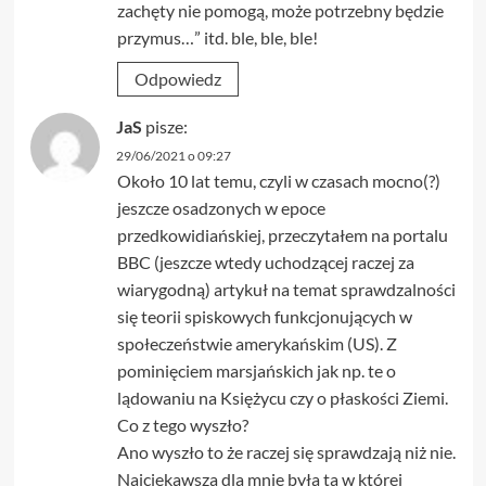
zachęty nie pomogą, może potrzebny będzie
przymus…” itd. ble, ble, ble!
Odpowiedz
JaS
pisze:
29/06/2021 o 09:27
Około 10 lat temu, czyli w czasach mocno(?)
jeszcze osadzonych w epoce
przedkowidiańskiej, przeczytałem na portalu
BBC (jeszcze wtedy uchodzącej raczej za
wiarygodną) artykuł na temat sprawdzalności
się teorii spiskowych funkcjonujących w
społeczeństwie amerykańskim (US). Z
pominięciem marsjańskich jak np. te o
lądowaniu na Księżycu czy o płaskości Ziemi.
Co z tego wyszło?
Ano wyszło to że raczej się sprawdzają niż nie.
Najciekawsza dla mnie była ta w której