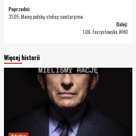
Zobacz
Poprzedni:
31.05. Mamy polską stolicę sanitaryzmu
wpisy
Dalej:
1.06. Faszystowska WHO
Więcej historii
Videobog