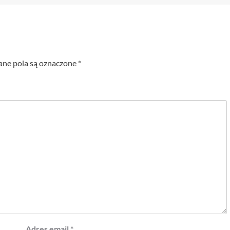
e pola są oznaczone
*
Adres email
*