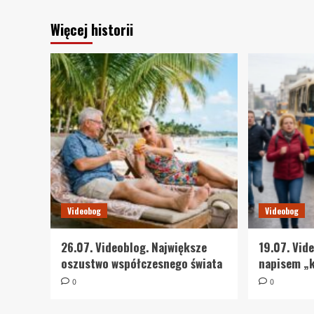
Więcej historii
Videobog
Videobog
26.07. Videoblog. Największe
19.07. Vid
oszustwo współczesnego świata
napisem „k
0
0