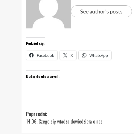
See author's posts
Podziel się:
Facebook
X
WhatsApp
Dodaj do ulubionych:
Zobacz
Poprzedni:
14.06. Czego się władza dowiedziała o nas
wpisy