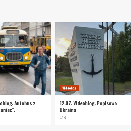
Videobog
eoblog. Autobus z
12.07. Videoblog. Popisowa
oniec”.
Ukraina
0