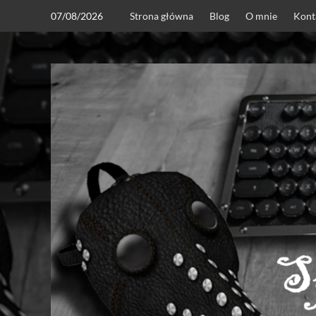
Skip
07/08/2026
Strona główna
Blog
O mnie
Kont
to
content