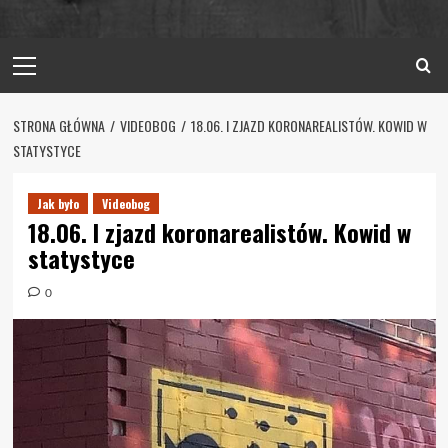
Primary
Menu
STRONA GŁÓWNA
VIDEOBOG
18.06. I ZJAZD KORONAREALISTÓW. KOWID W
STATYSTYCE
Jak było
Videobog
18.06. I zjazd koronarealistów. Kowid w
statystyce
0