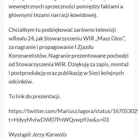
wewnętrznych sprzeczności pomiędzy faktami a
głównymi tezami narracji kowidowej.
Chciałbym tu podziękować zarówno telewizji
wRealu 24, jak Stowarzyszeniu WIR „Masz Głos”,
za nagranie i propagowanie I Zjazdu
Koronarelistów. Nagranie prezentowane pochodzi
od Stowarzyszenia WIR. Dziękuję za zapis, montaż
i postprodukcję oraz publikację w Sieci kolejnych
odcinków.
Tu link do prezentacji.
https://twitter.com/MariuszJagora/status/1670530
t=HdyyMvlwDW07PnWQvwp9Jw&s=03
Wystąpił
Jerzy Karwelis