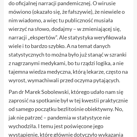
do oficjalnej narracji pandemicznej. O wirusie
mówiono (okazało się, że fałszywie), że niewiele o
nim wiadomo, a więc tu publiczność musiała
wierzyć na słowo, dodajmy – w zmieniającej się,
narracji „ekspertów”. Ale statystyka weryfikowała
wiele i to bardzo szybko. A na temat danych
statystycznych to można było już stanąć w szranki
z nagrzanymi medykami, bo tu rządzi logika, a nie
tajemna wiedza medyczna, którą lekarze, często na
wyrost, wymachiwali przed oczyma pytających.
Pan dr Marek Sobolewski, którego udało nam się
zaprosić na spotkanie był w tej kwestii praktycznie
od samego początku bezlitośnie obiektywny. No,
jak nie patrzeć – pandemia w statystyce nie
wychodziła. I temu jest poświęcone jego
wystąpienie, które głównie dotyczyło wykazania