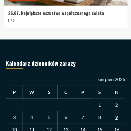
26.07. Największe oszustwo współczesnego świata
0
Kalendarz dzienników zarazy
sierpień 2026
P
W
Ś
C
P
S
N
1
2
3
4
5
6
7
8
9
10
11
12
13
14
15
16