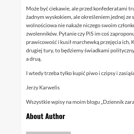
Może być ciekawie, ale przed konfederatami t
żadnym wyskokiem, ale określeniem jednej ze 
wolnościowa nie nakaże niczego swoim członkom
zwolenników. Pytanie czy PiS im coś zaproponu
prawicowość i kusił marchewką przejęcia ich, K
drugiej tury, to będziemy świadkami polityczn
a druą.
I wtedy trzeba tylko kupić piwo i czipsy i zasi
Jerzy Karwelis
Wszystkie wpisy na
moim blogu
„Dziennik zara
About Author