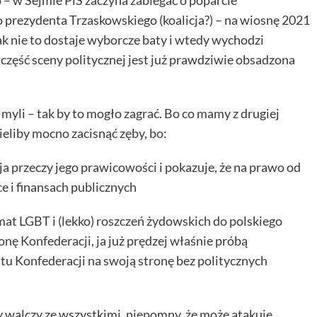
 prezydenta Trzaskowskiego (koalicja?) – na wiosnę 2021
jak nie to dostaje wyborcze baty i wtedy wychodzi
a część sceny politycznej jest już prawdziwie obsadzona
 myli – tak by to mogło zagrać. Bo co mamy z drugiej
eliby mocno zacisnąć zęby, bo:
cja przeczy jego prawicowości i pokazuje, że na prawo od
e i finansach publicznych
mat LGBT i (lekko) roszczeń żydowskich do polskiego
nę Konfederacji, ja już prędzej właśnie próbą
atu Konfederacji na swoją stronę bez politycznych
zy walczy ze wszystkimi, niepomny, że może atakuje