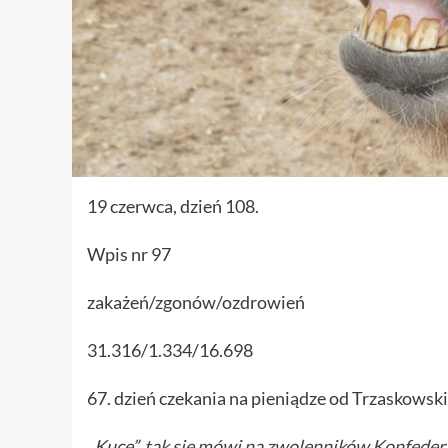
19 czerwca, dzień 108.
Wpis nr 97
zakażeń/zgonów/ozdrowień
31.316/1.334/16.698
67. dzień czekania na pieniądze od Trzaskowsk
„Kuce”,
tak się mówi na zwolenników Konfedera