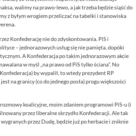
aksa, walimy na prawo-lewo, a jak trzeba będzie siąść do
emy z byłym wrogiem przeliczać na tabelki i stanowiska
werena.
przez Konfederację nie do zdyskontowania. PiS i
 polityce – jednorazowych usług się nie pamięta, dopóki
litycznym. A Konfederacja po takim jednorazowym akcie
 nawalana w myśl „na prawo od PiS tylko ściana”. No
i Konfederacja) by wypalił, to wtedy prezydent RP
 jest na granicy (co do jednego posła) progu większości
i rozmowy koalicyjne, moim zdaniem programowi PiS-u (i
ilnowany przez liberalne skrzydło Konfederacji. Ale tak
 wygranych przez Dudę, będzie już po herbacie i zniknie