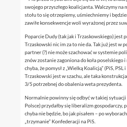
swojego przyszłego koalicjanta. Walczymy na m
stołu to się otrzepiemy, uśmiechniemy i będzi
zawiłe konsekwencje woli wyrażonej przez su
Poparcie Dudy (tak jak i Trzaskowskiego) jest 
Trzaskowski nic im za to nie da. Tak już jest w
partner (?) nie może szachować w systemie po
znów zostanie zagoniona do koła poselskiego i
chyba, że pomysł z „Wielką Koalicją” (PiS, PSL 
Trzaskowski jest w szachu, ale taka konstrukcja
3/5 potrzebnej do obalenia weta prezydenta.
Normalnie powinny się odbyć w takiej sytuacj
Polsce) przydałby się liberalizm gospodarczy, p
chyba nie będzie, bo jak pisałem – po wyborach
„trzymanie” Konfederacji na PiS.