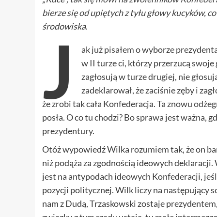
bierze się od upiętych z tyłu głowy kucyków, 
środowiska
.
J
ak
już pisałem
o wyborze prezydenta
w II turze ci, którzy przerzucą swoj
zagłosują w turze drugiej, nie głosu
zadeklarował, że zaciśnie zęby i zag
że zrobi tak cała Konfederacja. Ta znowu
odżeg
posła. O co tu chodzi? Bo sprawa jest ważna, g
prezydentury.
Otóż wypowiedź Wilka rozumiem tak, że on bar
niż podąża za zgodnością ideowych deklaracji
jest na antypodach ideowych Konfederacji, jeśl
pozycji politycznej. Wilk liczy na następujący
nam z Dudą, Trzaskowski zostaje prezydentem, 
związku z tym rządu ustają, tu małe intermezzo