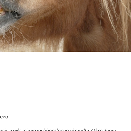
iego
cji,
a właściwie jej liberalnego skrzydła. Określenie