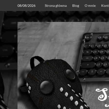
Skip
08/08/2026
Strona główna
Blog
O mnie
Kont
to
content