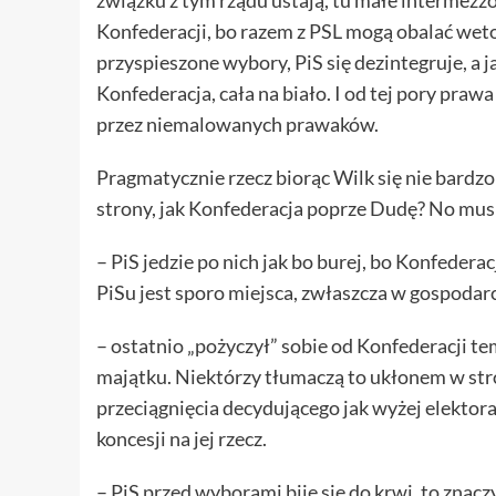
Konfederacji, bo razem z PSL mogą obalać weto
przyspieszone wybory, PiS się dezintegruje, a 
Konfederacja, cała na biało. I od tej pory praw
przez niemalowanych prawaków.
Pragmatycznie rzecz biorąc Wilk się nie bardzo
strony, jak Konfederacja poprze Dudę? No musi
– PiS jedzie po nich jak bo burej, bo Konfedera
PiSu jest sporo miejsca, zwłaszcza w gospodarc
– ostatnio „pożyczył” sobie od Konfederacji te
majątku. Niektórzy tłumaczą to ukłonem w stro
przeciągnięcia decydującego jak wyżej elektor
koncesji na jej rzecz.
– PiS przed wyborami bije się do krwi, to znac