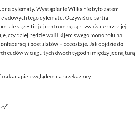
rudne dylematy. Wystąpienie Wilka nie było zatem
składowych tego dylematu. Oczywiście partia
, ale sugestie jej centrum będą rozważane przez jej
je, czy dalej będzie walił kijem swego monopolu na
onfederacj,i postulatów – pozostaje. Jak dojdzie do
ych cudów w ciągu tych dwóch tygodni między jedną turą
ąść na kanapie z wglądem na przekaziory.
zy”.