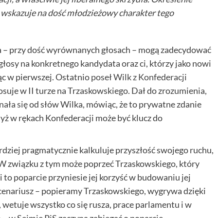
co wskazuje na dość młodzieżowy charakter tego
 – przy dość wyrównanych głosach – mogą zadecydować
e głosy na konkretnego kandydata oraz ci, którzy jako nowi
jąc w pierwszej. Ostatnio
poseł Wilk z Konfederacji
łosuje w II turze na Trzaskowskiego. Dał do zrozumienia,
nała się
od słów Wilka, mówiąc, że to prywatne zdanie
dyż w rękach Konfederacji może być klucz do
dziej pragmatycznie kalkuluje przyszłość swojego ruchu,
. W związku z tym może poprzeć Trzaskowskiego, który
i to poparcie przyniesie jej korzyść w budowaniu jej
 scenariusz – popieramy Trzaskowskiego, wygrywa dzięki
wetuje wszystko co się rusza, prace parlamentu i w
 – w Sejmie PiS zaczyna zabiegać o poparcie