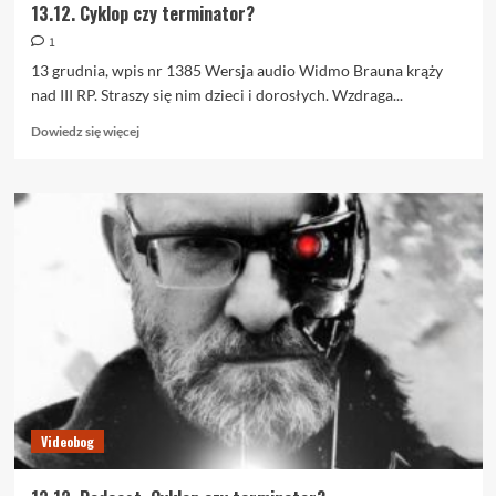
13.12. Cyklop czy terminator?
1
13 grudnia, wpis nr 1385 Wersja audio Widmo Brauna krąży
nad III RP. Straszy się nim dzieci i dorosłych. Wzdraga...
Dowiedz
Dowiedz się więcej
się
więcej
o
13.12.
Cyklop
czy
terminator?
Videobog