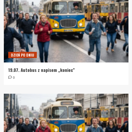
DZIEŃ PO DNIU
19.07. Autobus z napisem „koniec”
0