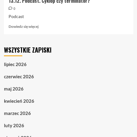
13.12. Podcast. Cyklop czy terminator?
0
Podcast
Dowiedz
Dowiedz się więcej
się
więcej
o
WSZYSTKIE ZAPISKI
13.12.
Podcast.
Cyklop
lipiec 2026
czy
terminator?
czerwiec 2026
maj 2026
kwiecień 2026
marzec 2026
luty 2026