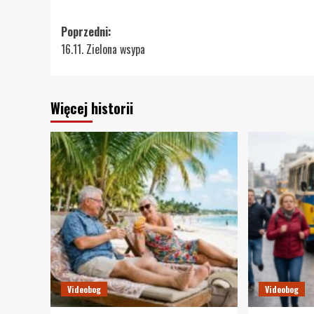
Zobacz
Poprzedni:
16.11. Zielona wsypa
wpisy
Więcej historii
Videobog
Videobog