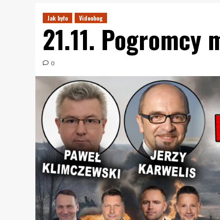
Jak było
Videobog
21.11. Pogromcy m
0