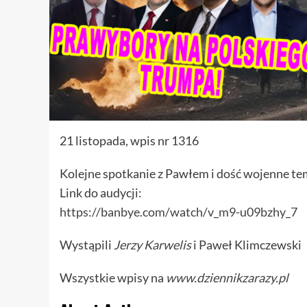
21 listopada, wpis nr 1316
Kolejne spotkanie z Pawłem i dość wojenne tema
Link do audycji:
https://banbye.com/watch/v_m9-u09bzhy_7
Wystąpili
Jerzy Karwelis
i Paweł Klimczewski
Wszystkie wpisy na
www.dziennikzarazy.pl