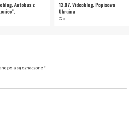
eoblog. Autobus z
12.07. Videoblog. Popisowa
oniec”.
Ukraina
0
e pola są oznaczone
*