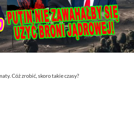
ty. Cóż zrobić, skoro takie czasy?