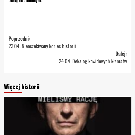
Dodaj do ulubionych:
Zobacz
Poprzedni:
23.04. Nieoczekiwany koniec historii
wpisy
Dalej:
24.04. Dekalog kowidowych kłamstw
Więcej historii