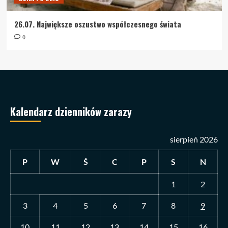
26.07. Największe oszustwo współczesnego świata
0
Kalendarz dzienników zarazy
sierpień 2026
P
W
Ś
C
P
S
N
1
2
3
4
5
6
7
8
9
10
11
12
13
14
15
16