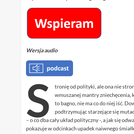
Wersja audio
S
tronię od polityki, ale ona nie st
wmuszanej mantry zniechęcenia, kt
to bagno, nie ma co do niej iść. D
podtrzymując starzejące się mutacj
– o co dba cały układ polityczny -, a jak się odw
pokazuje w odcinkach upadek naiwnego śmiałka.