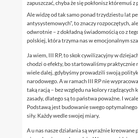
zapuszczać, chyba że się pokłonisz któremuś z 
Ale widzę od tak samo ponad trzydziestu lat 
antysystemowych”, to znaczy rozpoczętych, al
odwrotnie – z dokładną świadomością co z tego
polskiej, która trzyma nas w emocjonalnym sz
Ja wiem, III RP, to skok cywilizacyjny w dziejac
chodzi o efekty, bo startowaliśmy praktycznie 
wiele dalej, gdybyśmy prowadzili swoją polityk
narodowego. A w ramach III RP nie wypracowali
taką racją – bez względu na kolory rządzących 
zasady, dlatego są to państwa poważne. I wcale
Podstawą jest budowanie swego optymalnego
siły. Każdy wedle swojej miary.
A u nas nasze działania są wyraźnie kreowane 