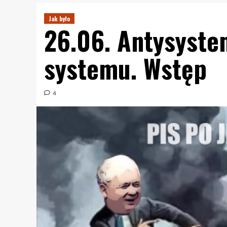
Jak było
26.06. Antysyste
systemu. Wstęp
4