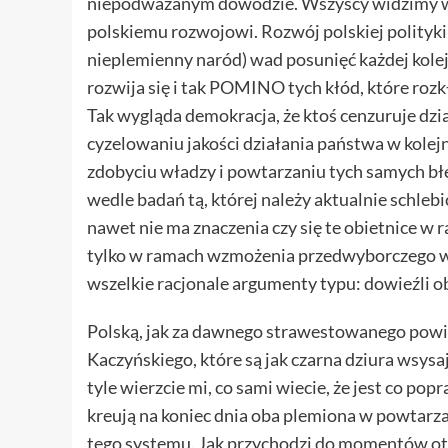
niepodważanym dowodzie. Wszyscy widzimy wsz
polskiemu rozwojowi. Rozwój polskiej polityki 
nieplemienny naród) wad posunięć każdej kolejn
rozwija się i tak POMINO tych kłód, które roz
Tak wygląda demokracja, że ktoś cenzuruje dział
cyzelowaniu jakości działania państwa w kole
zdobyciu władzy i powtarzaniu tych samych błę
wedle badań tą, której należy aktualnie schle
nawet nie ma znaczenia czy się te obietnice w 
tylko w ramach wzmożenia przedwyborczego wy
wszelkie racjonale argumenty typu: dowieźli obie
Polską, jak za dawnego strawestowanego powied
Kaczyńskiego, które są jak czarna dziura wsysaj
tyle wierzcie mi, co sami wiecie, że jest co popr
kreują na koniec dnia oba plemiona w powtarz
tego systemu. Jak przychodzi do momentów otrz