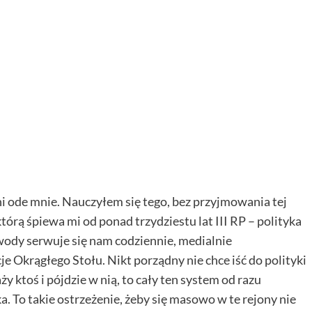
roni ode mnie. Nauczyłem się tego, bez przyjmowania tej
órą śpiewa mi od ponad trzydziestu lat III RP – polityka
owody serwuje się nam codziennie, medialnie
e Okrągłego Stołu. Nikt porządny nie chce iść do polityki
aży ktoś i pójdzie w nią, to cały ten system od razu
 To takie ostrzeżenie, żeby się masowo w te rejony nie