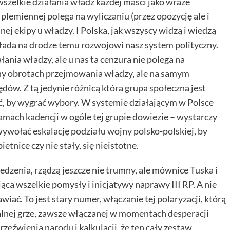
elkie działania władz każdej maści jako wraże
plemiennej polega na wyliczaniu (przez opozycję ale i
ej ekipy u władzy. I Polska, jak wszyscy widzą i wiedzą
kłada na drodze temu rozwojowi nasz system polityczny.
ania władzy, ale u nas ta cenzura nie polega na
jny obrotach przejmowania władzy, ale na samym
dów. Z tą jedynie różnicą która grupa społeczna jest
bić, by wygrać wybory. W systemie działającym w Polsce
ramach kadencji w ogóle tej grupie dowiezie – wystarczy
wołać eskalację podziału wojny polsko-polskiej, by
tnice czy nie stały, się nieistotne.
zenia, rządzą jeszcze nie trumny, ale mównice Tuska i
ąca wszelkie pomysły i inicjatywy naprawy III RP. A nie
awiać. To jest stary numer, włączanie tej polaryzacji, którą
alnej grze, zawsze włączanej w momentach desperacji
eźwienia narodu i kalkulacji, że ten cały zestaw