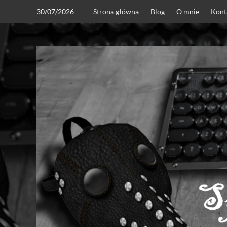
Skip
30/07/2026
Strona główna
Blog
O mnie
Kont
to
content