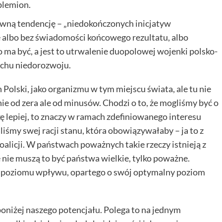
plemion.
pewną tendencję – „niedokończonych inicjatyw
e albo bez świadomości końcowego rezultatu, albo
 ma być, a jest to utrwalenie duopolowej wojenki polsko-
achu niedorozwoju.
h Polski, jako organizmu w tym miejscu świata, ale tu nie
nie od zera ale od minusów. Chodzi o to, że mogliśmy być o
ę lepiej, to znaczy w ramach zdefiniowanego interesu
śmy swej racji stanu, która obowiązywałaby – ja to z
koalicji. W państwach poważnych takie rzeczy istnieją z
 nie muszą to być państwa wielkie, tylko poważne.
 poziomu wpływu, opartego o swój optymalny poziom
poniżej naszego potencjału. Polega to na jednym