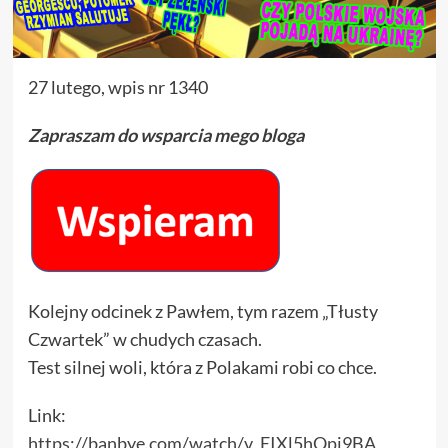
27 lutego, wpis nr 1340
Zapraszam do wsparcia mego bloga
Kolejny odcinek z Pawłem, tym razem „Tłusty
Czwartek” w chudych czasach.
Test silnej woli, która z Polakami robi co chce.
Link:
https://banbye.com/watch/v_EIXl5hQpj9BA