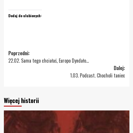
Dodaj do ulubionych:
Zobacz
Poprzedni:
22.02. Sama tego chciałaś, Europo Dyndało…
wpisy
Dalej:
1.03. Podcast. Chocholi taniec
Więcej historii