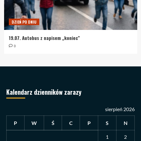
DZIEŃ PO DNIU
19.07. Autobus z napisem „koniec”
0
Kalendarz dzienników zarazy
sierpień 2026
P
W
Ś
C
P
S
N
1
2