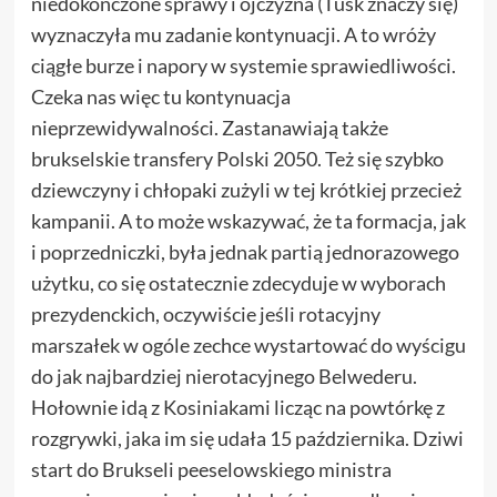
niedokończone sprawy i ojczyzna (Tusk znaczy się)
wyznaczyła mu zadanie kontynuacji. A to wróży
ciągłe burze i napory w systemie sprawiedliwości.
Czeka nas więc tu kontynuacja
nieprzewidywalności. Zastanawiają także
brukselskie transfery Polski 2050. Też się szybko
dziewczyny i chłopaki zużyli w tej krótkiej przecież
kampanii. A to może wskazywać, że ta formacja, jak
i poprzedniczki, była jednak partią jednorazowego
użytku, co się ostatecznie zdecyduje w wyborach
prezydenckich, oczywiście jeśli rotacyjny
marszałek w ogóle zechce wystartować do wyścigu
do jak najbardziej nierotacyjnego Belwederu.
Hołownie idą z Kosiniakami licząc na powtórkę z
rozgrywki, jaka im się udała 15 października. Dziwi
start do Brukseli peeselowskiego ministra