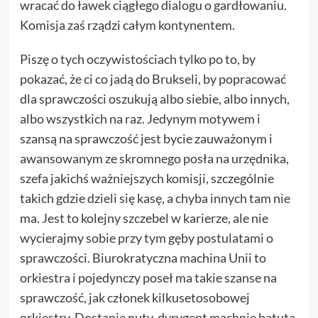
wracać do ławek ciągłego dialogu o gardłowaniu.
Komisja zaś rządzi całym kontynentem.
Piszę o tych oczywistościach tylko po to, by
pokazać, że ci co jadą do Brukseli, by popracować
dla sprawczości oszukują albo siebie, albo innych,
albo wszystkich na raz. Jedynym motywem i
szansą na sprawczość jest bycie zauważonym i
awansowanym ze skromnego posła na urzędnika,
szefa jakichś ważniejszych komisji, szczególnie
takich gdzie dzieli się kasę, a chyba innych tam nie
ma. Jest to kolejny szczebel w karierze, ale nie
wycierajmy sobie przy tym gęby postulatami o
sprawczości. Biurokratyczna machina Unii to
orkiestra i pojedynczy poseł ma takie szanse na
sprawczość, jak członek kilkusetosobowej
orkiestry. Dostanie nuty, dyrygent machnie batutą