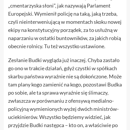
„cmentarzyska słoni”, jak nazywają Parlament
Europejski. Wymienił policję na taką, jaką trzeba,
czyli nieinterweniującą w momentach skoku nowej
ekipy na konstytucyjny porządek, za to usłużną w
naparzaniu w ostatki buntowników, za jakich robią
obecnie rolnicy. Tu też wszystko ustawione.
Zesłanie Budki wygląda już inaczej. Chyba zastało
go ono w trakcie działań, gdyż czystki w spółkach
skarbu państwa wyraźnie nie są dokończone. Może
tam plany kogo zamienić na kogo, pozostawi Budka
po sobie, ale ta sprawa wyraźnie się ślimaczy,
zwłaszcza w porównaniu z ofensywą medialno-
policyjną wymienionych wyżej dwóch ministrów-
uciekinierów. Wszystko będziemy widzieć, jak
przyjdzie Budki następca – kto on, a właściwie po