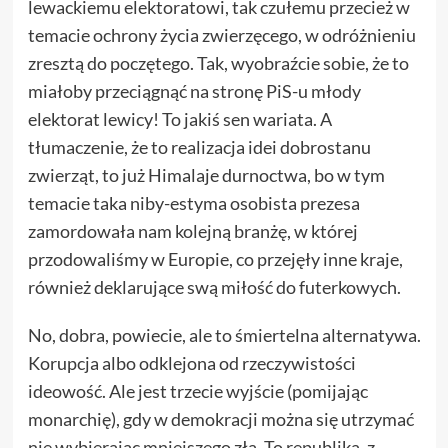
lewackiemu elektoratowi, tak czułemu przecież w
temacie ochrony życia zwierzęcego, w odróżnieniu
zresztą do poczętego. Tak, wyobraźcie sobie, że to
miałoby przeciągnąć na stronę PiS-u młody
elektorat lewicy! To jakiś sen wariata. A
tłumaczenie, że to realizacja idei dobrostanu
zwierząt, to już Himalaje durnoctwa, bo w tym
temacie taka niby-estyma osobista prezesa
zamordowała nam kolejną branżę, w której
przodowaliśmy w Europie, co przejęły inne kraje,
również deklarujące swą miłość do futerkowych.
No, dobra, powiecie, ale to śmiertelna alternatywa.
Korupcja albo odklejona od rzeczywistości
ideowość. Ale jest trzecie wyjście (pomijając
monarchię), gdy w demokracji można się utrzymać
nie wybierając mniejszego zła. To republika, z