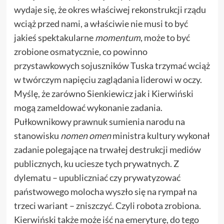
wydaje się, że okres właściwej rekonstrukcji rządu
wciąż przed nami, a właściwie nie musi to być
jakieś spektakularne
momentum
, może to być
zrobione osmatycznie, co powinno
przystawkowych sojuszników Tuska trzymać wciąż
w twórczym napięciu zaglądania liderowi w oczy.
Myślę, że zarówno Sienkiewicz jak i Kierwiński
mogą zameldować wykonanie zadania.
Pułkownikowy prawnuk sumienia narodu na
stanowisku
nomen omen
ministra kultury wykonał
zadanie polegające na trwałej destrukcji mediów
publicznych, ku uciesze tych prywatnych. Z
dylematu – upubliczniać czy prywatyzować
państwowego molocha wyszło się na rympał na
trzeci wariant – zniszczyć. Czyli robota zrobiona.
Kierwiński także może iść na emeryturę, do tego