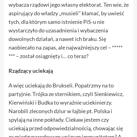
wybacza rządowi jego własny elektorat. Ten wie, że
aspirujący do władzy „musieli” kłamać, by uwieść
tych, dla którym samo istnienie PiS-u nie
wystarczyło do uzasadnienia i wybaczenia
dowolnych działań, a nawet ich braku. Się
naobiecało na zapas, ale najważniejszy cel – *****
*** – został osiągnięty i… co teraz?
Rządzący uciekają
A więc uciekają do Brukseli. Popatrzmy na to
partyjnie. Trójka ze sternikiem, czyli Sienkiewicz,
Kierwiński i Budka to wyraźnie uciekinierzy.
Narobili zleconych dziur w łajbie pt. Polska i
spylają na inne pokłady. Ciekaw jestem czy
uciekają przed odpowiedzialnością, chowając się
za międzynarodowym unijnym immunitetem? A