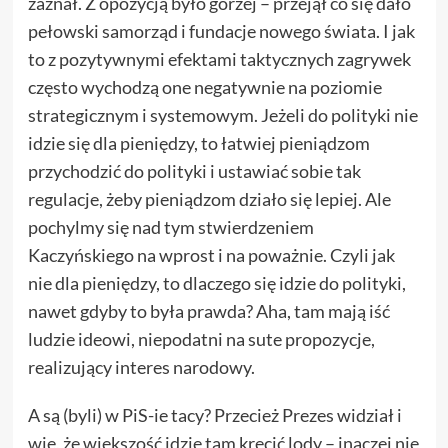
zaznał. Z opozycją było gorzej – przejął co się dało
pełowski samorząd i fundacje nowego świata. I jak
to z pozytywnymi efektami taktycznych zagrywek
często wychodzą one negatywnie na poziomie
strategicznym i systemowym. Jeżeli do polityki nie
idzie się dla pieniędzy, to łatwiej pieniądzom
przychodzić do polityki i ustawiać sobie tak
regulacje, żeby pieniądzom działo się lepiej. Ale
pochylmy się nad tym stwierdzeniem
Kaczyńskiego na wprost i na poważnie. Czyli jak
nie dla pieniędzy, to dlaczego się idzie do polityki,
nawet gdyby to była prawda? Aha, tam mają iść
ludzie ideowi, niepodatni na sute propozycje,
realizujący interes narodowy.
A są (byli) w PiS-ie tacy? Przecież Prezes widział i
wie, że większość idzie tam kręcić lody – inaczej nie