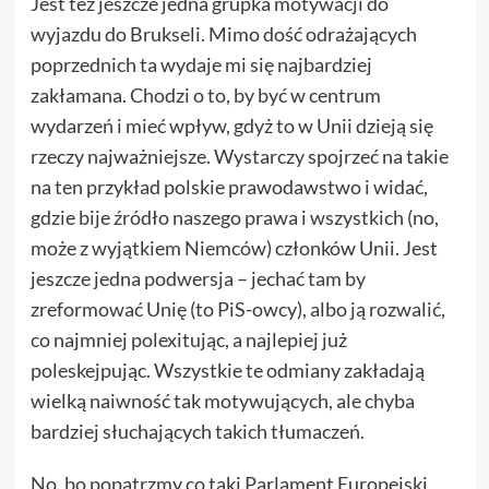
Jest też jeszcze jedna grupka motywacji do
wyjazdu do Brukseli. Mimo dość odrażających
poprzednich ta wydaje mi się najbardziej
zakłamana. Chodzi o to, by być w centrum
wydarzeń i mieć wpływ, gdyż to w Unii dzieją się
rzeczy najważniejsze. Wystarczy spojrzeć na takie
na ten przykład polskie prawodawstwo i widać,
gdzie bije źródło naszego prawa i wszystkich (no,
może z wyjątkiem Niemców) członków Unii. Jest
jeszcze jedna podwersja – jechać tam by
zreformować Unię (to PiS-owcy), albo ją rozwalić,
co najmniej polexitując, a najlepiej już
poleskejpując. Wszystkie te odmiany zakładają
wielką naiwność tak motywujących, ale chyba
bardziej słuchających takich tłumaczeń.
No, bo popatrzmy co taki Parlament Europejski