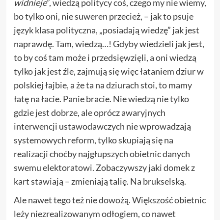
widnieje
”, wiedzą politycy coś, czego my nie wiemy,
bo tylko oni, nie suweren przecież, – jak to psuje
język klasa polityczna, „posiadają wiedzę” jak jest
naprawdę. Tam, wiedzą…! Gdyby wiedzieli jak jest,
to by coś tam może i przedsięwzięli, a oni wiedzą
tylko jak jest źle, zajmują się więc łataniem dziur w
polskiej łajbie, a że ta na dziurach stoi, to mamy
łatę na łacie. Panie bracie. Nie wiedzą nie tylko
gdzie jest dobrze, ale oprócz awaryjnych
interwencji ustawodawczych nie wprowadzają
systemowych reform, tylko skupiają się na
realizacji choćby najgłupszych obietnic danych
swemu elektoratowi. Zobaczywszy jaki domek z
kart stawiają – zmieniają talię. Na brukselską.
Ale nawet tego też nie dowożą. Większość obietnic
leży niezrealizowanym odłogiem, co nawet