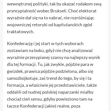
wewnętrznej polityki, tak by okazać rodakom swą
pryncypialność wobec Brukseli. Choć elektorat
wyraźnie dał się na to nabrać, nie rozróżniając
wojowniczej retoryki od kapitulanckich zgód
traktatowych.
Konfederację i jej start w tych wyborach
zostawiam na boku, gdyż nie chcę analizować
wyraźnie przesypianej szansy na najlepszy wynik
dla tej formacji. Tu, jak zwykle, pójdzie para w
gwizdek, prawica pójdzie podzielona, albo się
samozbojkotuje, zaś trend do tego, by się i ta
formacja, a właściwie jej przedstawiciele, także
oddalili od nudnej polskiej naparzanki miałby
chociaż cień sensu, gdyby powieziono tam na
taczce Konfederacji jakieś realne, poza