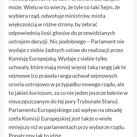
może. Wielu w to wierzy, że tyle co taki Sejm, że
wybiera rząd, odwołuje ministrów, miota
większością w różne strony, by zebrać
odpowiednią ilość głosów do przewidzianych
ustrojem decyzji. Nic podobnego – Parlament nie
wydaje z siebie żadnych ustaw do realizacji przez
Komisję Europejską. Wydaje z siebie tylko
uchwały, które mają mniej więcej taką rangę jak te
sejmowe (co prawda ranga uchwał sejmowych
urosła ustrojowo w przypadku nowego rządu, ale
to jakieś kuriozum, za co nie jeden jeszcze beknie w
nieuczęszczanym do tej pory Trybunale Stanu).
Parlamentu Europejskiego zaś wpływ na obsadę
szefa Komisji Europejskiej jest także o wiele
mniejszy niż w parlamentach przy wyborze rządu.
Popatrzmy jak to idzie.