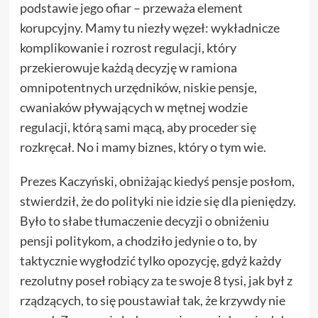
podstawie jego ofiar – przeważa element
korupcyjny. Mamy tu niezły węzeł: wykładnicze
komplikowanie i rozrost regulacji, który
przekierowuje każdą decyzję w ramiona
omnipotentnych urzędników, niskie pensje,
cwaniaków pływających w mętnej wodzie
regulacji, którą sami mącą, aby proceder się
rozkręcał. No i mamy biznes, który o tym wie.
Prezes Kaczyński, obniżając kiedyś pensje posłom,
stwierdził, że do polityki nie idzie się dla pieniędzy.
Było to słabe tłumaczenie decyzji o obniżeniu
pensji politykom, a chodziło jedynie o to, by
taktycznie wygłodzić tylko opozycję, gdyż każdy
rezolutny poseł robiący za te swoje 8 tysi, jak był z
rządzących, to się poustawiał tak, że krzywdy nie