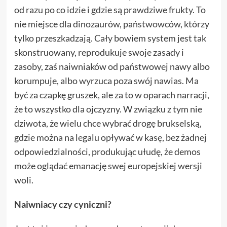
od razu po co idzie i gdzie są prawdziwe frukty. To
nie miejsce dla dinozaurów, państwowców, którzy
tylko przeszkadzają. Cały bowiem system jest tak
skonstruowany, reprodukuje swoje zasady i
zasoby, zaś naiwniaków od państwowej nawy albo
korumpuje, albo wyrzuca poza swój nawias. Ma
być za czapkę gruszek, ale za to w oparach narracji,
że to wszystko dla ojczyzny. W związku z tym nie
dziwota, że wielu chce wybrać drogę brukselską,
gdzie można na legalu opływać w kasę, bez żadnej
odpowiedzialności, produkując ułudę, że demos
może oglądać emanację swej europejskiej wersji
woli.
Naiwniacy czy cyniczni?