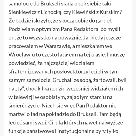
samolocie do Brukseli siądą obok siebie taki
Sienkiewicz z Lichocką, czy Kiewiński z Kurskim?
Że będzie iskrzyło, że skoczą sobie do gardeł.
Podziwiam optymizm Pana Redaktora, bo myśli
on, że to wszystko na poważnie. Ja, kiedy jeszcze
pracowałem w Warszawie, a mieszkałem we
Wrocławiu to często latałem na tej trasie. I muszę
powiedzieć, że najczęściej widziałem
sfraternizowanych posłów, którzy lecieli w tym
samym samolocie. Gruchali ze sobą, żartowali, byli
na „ty”, choć kilka godzin wcześniej widziałem ich
w telewizji w osobistym, zajadłym starciu na
śmierć i życie. Niech się więc Pan Redaktor nie
martwi o ład na pokładzie do Brukseli. Tam będą
lecieć sami swoi. Ci, dla których nawet najwyższe
funkcje państwowe i instytucjonalne były tylko