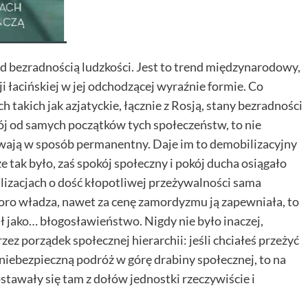
ad bezradnością ludzkości. Jest to trend międzynarodowy,
i łacińskiej w jej odchodzącej wyraźnie formie. Co
 takich jak azjatyckie, łącznie z Rosją, stany bezradności
ój od samych początków tych społeczeństw, to nie
ywają w sposób permanentny. Daje im to demobilizacyjny
 tak było, zaś spokój społeczny i pokój ducha osiągało
lizacjach o dość kłopotliwej przeżywalności sama
skoro władza, nawet za cenę zamordyzmu ją zapewniała, to
ał jako… błogosławieństwo. Nigdy nie było inaczej,
z porządek społecznej hierarchii: jeśli chciałeś przeżyć
 w niebezpieczną podróż w górę drabiny społecznej, to na
stawały się tam z dołów jednostki rzeczywiście i