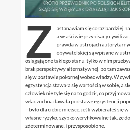
Z
astanawiam się coraz bardziej n
a właściwie przypisany cywilizacj
prawda w ustrojach autorytarnych
obywatelskiej są wpisane w ustr
osiągają one takiego stanu, tylko w nim przeb
brak perspektywy alternatywnej, bo tam zawsze
się w postawie pokornej wobec władzy. W cywi
egzystencja stawała się wartością w sobie, a 
człowiek nie tyle się na to godził, co przyjmow
władzuchna dawała podstawę egzystencji poprze
– było dla ciebie miejsce, jeśli wybierałeś się
własne ryzyko, szybko weryfikowalne tak, że do
zdeterminowane, i przysposobione.