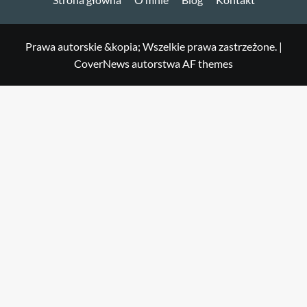
Prawa autorskie &kopia; Wszelkie prawa zastrzeżone.
|
CoverNews
autorstwa AF themes