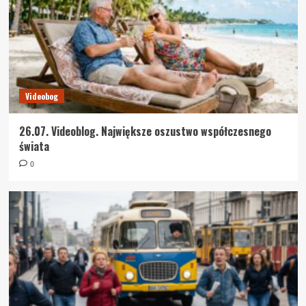
Videobog
26.07. Videoblog. Największe oszustwo współczesnego
świata
0