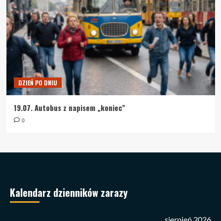
DZIEŃ PO DNIU
19.07. Autobus z napisem „koniec”
0
Kalendarz dzienników zarazy
sierpień 2026