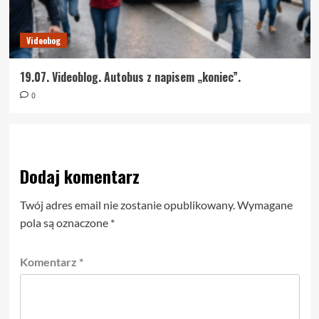
Videobog
19.07. Videoblog. Autobus z napisem „koniec”.
0
Dodaj komentarz
Twój adres email nie zostanie opublikowany.
Wymagane
pola są oznaczone
*
Komentarz
*