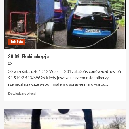
Jak było
30.09. Ekohipokryzja
3
30 września, dzień 212 Wpis nr 201 zakażeń/zgonów/ozdrowień
91.514/2.513/69696 Kiedy jeszcze uczyłem dziennikarzy
rzemiosła zawsze wspominałem o sprawie mało wśród...
Dowiedz
Dowiedz się więcej
się
więcej
o
30.09.
Ekohipokryzja