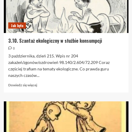
Jak było
3.10. Szantaż ekologiczny w służbie konsumpcji
0
3 października, dzień 215. Wpis nr 204
zakażeń/zgonów/ozdrowień 98.140/2.604/72.209 Coraz
częściej trafiam na tematy ekologiczne. Co prawda guru
naszych czasów...
Dowiedz
Dowiedz się więcej
się
więcej
o
3.10.
Szantaż
ekologiczny
w
służbie