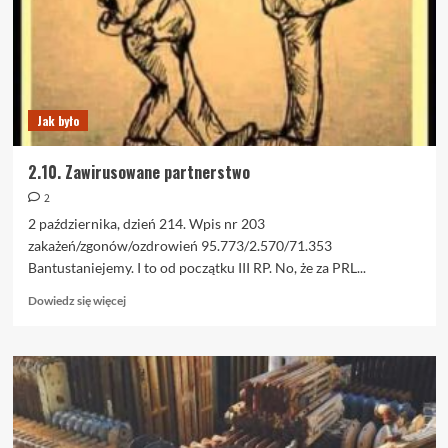
konsumpcji
Jak było
2.10. Zawirusowane partnerstwo
2
2 października, dzień 214. Wpis nr 203
zakażeń/zgonów/ozdrowień 95.773/2.570/71.353
Bantustaniejemy. I to od początku III RP. No, że za PRL...
Dowiedz
Dowiedz się więcej
się
więcej
o
2.10.
Zawirusowane
partnerstwo