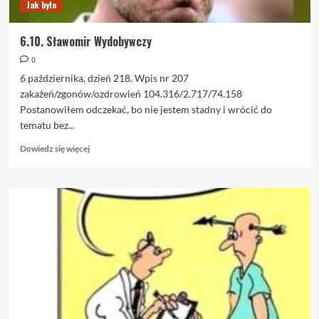
Jak było
6.10. Sławomir Wydobywczy
0
6 października, dzień 218. Wpis nr 207
zakażeń/zgonów/ozdrowień 104.316/2.717/74.158
Postanowiłem odczekać, bo nie jestem stadny i wrócić do
tematu bez...
Dowiedz
Dowiedz się więcej
się
więcej
o
6.10.
Sławomir
Wydobywczy