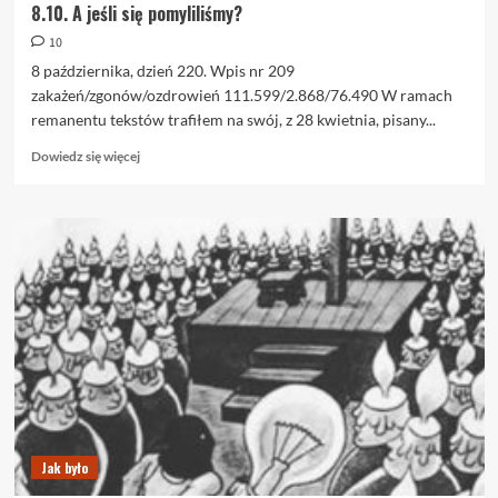
8.10. A jeśli się pomyliliśmy?
10
8 października, dzień 220. Wpis nr 209
zakażeń/zgonów/ozdrowień 111.599/2.868/76.490 W ramach
remanentu tekstów trafiłem na swój, z 28 kwietnia, pisany...
Dowiedz
Dowiedz się więcej
się
więcej
o
8.10.
A
jeśli
się
pomyliliśmy?
Jak było