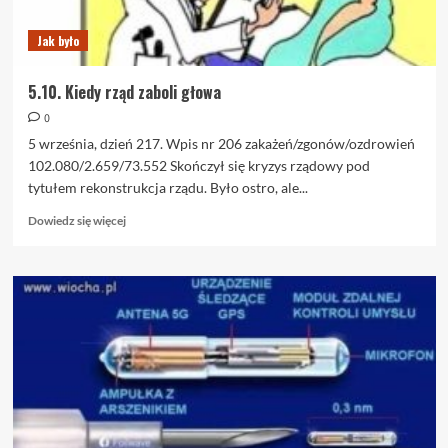
Jak było
5.10. Kiedy rząd zaboli głowa
0
5 września, dzień 217. Wpis nr 206 zakażeń/zgonów/ozdrowień
102.080/2.659/73.552 Skończył się kryzys rządowy pod
tytułem rekonstrukcja rządu. Było ostro, ale...
Dowiedz
Dowiedz się więcej
się
więcej
o
5.10.
Kiedy
rząd
zaboli
głowa