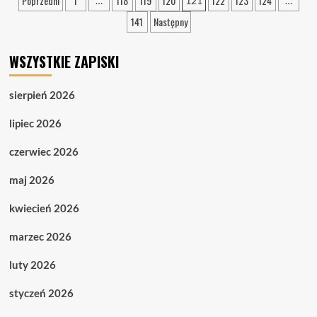
Stronicowanie
Poprzedni
1
118
119
120
122
123
124
…
121
…
W
wpisów
200
141
Następny
dni
do
końca
WSZYSTKIE ZAPISKI
świata
sierpień 2026
lipiec 2026
czerwiec 2026
maj 2026
kwiecień 2026
marzec 2026
luty 2026
styczeń 2026