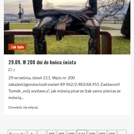
Jak było
29.09. W 200 dni do końca świata
2
29 września, dzień 211. Wpis nr 200
zakażeń/zgonów/ozdrowień 89.962/2.483/68.955 Zadzwonił
Tomek „mój wydawca”, jak mówią pisarze (tak samo pieniacze
mówią...
Dowiedz
Dowiedz się więcej
się
więcej
o
29.09.