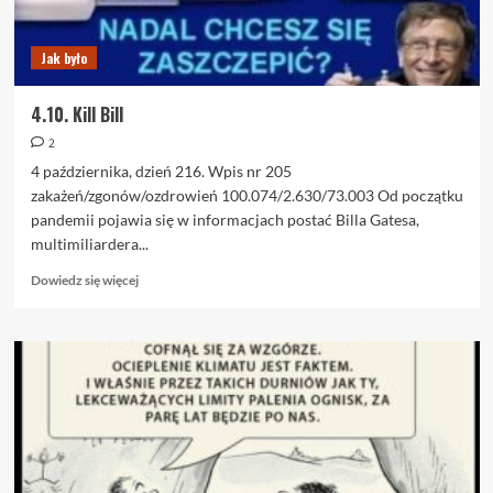
Jak było
4.10. Kill Bill
2
4 października, dzień 216. Wpis nr 205
zakażeń/zgonów/ozdrowień 100.074/2.630/73.003 Od początku
pandemii pojawia się w informacjach postać Billa Gatesa,
multimiliardera...
Dowiedz
Dowiedz się więcej
się
więcej
o
4.10.
Kill
Bill