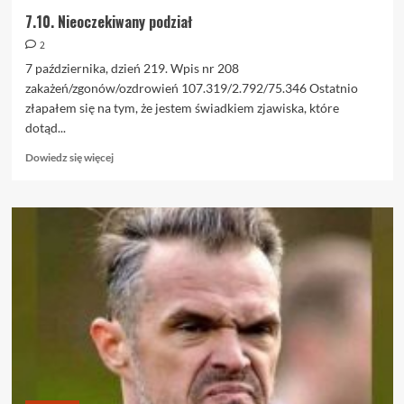
7.10. Nieoczekiwany podział
2
7 października, dzień 219. Wpis nr 208
zakażeń/zgonów/ozdrowień 107.319/2.792/75.346 Ostatnio
złapałem się na tym, że jestem świadkiem zjawiska, które
dotąd...
Dowiedz
Dowiedz się więcej
się
więcej
o
7.10.
Nieoczekiwany
podział