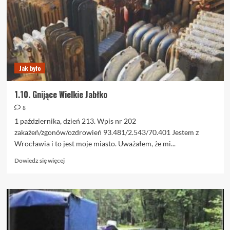
Jak było
1.10. Gnijące Wielkie Jabłko
8
1 października, dzień 213. Wpis nr 202
zakażeń/zgonów/ozdrowień 93.481/2.543/70.401 Jestem z
Wrocławia i to jest moje miasto. Uważałem, że mi...
Dowiedz
Dowiedz się więcej
się
więcej
o
1.10.
Gnijące
Wielkie
Jabłko