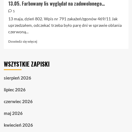
13.05. Farbowany lis wyglądał na zadowolonego…
5
13 maja, dzień 802. Wpis nr 791 zakażeń/zgonów 469/11 Jak
uprzedzałem, odczekać trzeba było parę dni w sprawie oblania
czerwoną...
Dowiedz
Dowiedz się więcej
się
więcej
o
WSZYSTKIE ZAPISKI
13.05.
Farbowany
lis
sierpień 2026
wyglądał
na
lipiec 2026
zadowolonego…
czerwiec 2026
maj 2026
kwiecień 2026