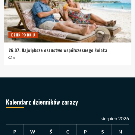
DZIEŃ PO DNIU
26.07. Największe oszustwo współczesnego świata
0
Kalendarz dzienników zarazy
sierpień 2026
P
W
Ś
C
P
S
N