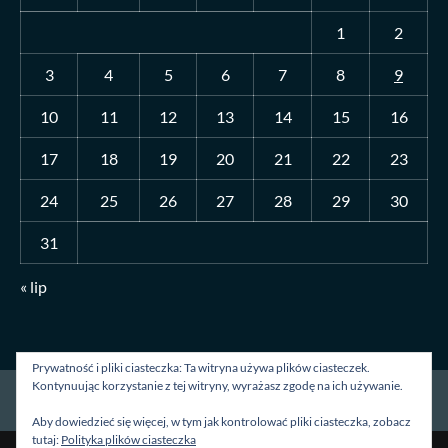
1
2
3
4
5
6
7
8
9
10
11
12
13
14
15
16
17
18
19
20
21
22
23
24
25
26
27
28
29
30
31
« lip
Prywatność i pliki ciasteczka: Ta witryna używa plików ciasteczek.
Kontynuując korzystanie z tej witryny, wyrażasz zgodę na ich używanie.
Strona główna
O mnie
Blog
Kontakt
Aby dowiedzieć się więcej, w tym jak kontrolować pliki ciasteczka, zobacz
tutaj:
Polityka plików ciasteczka