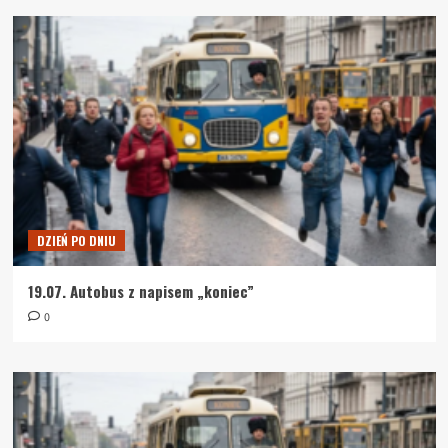
DZIEŃ PO DNIU
19.07. Autobus z napisem „koniec”
0