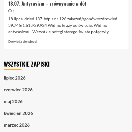
18.07. Antyrasizm – zrównywanie w dół
1
18 lipca, dzień 137. Wpis nr 126 zakażeń/zgonów/ozdrowień
39.746/1.618/29.924 Widmo krąży po świecie. Widmo
antyrasizmu. Wszystkie potęgi starego świata połączyły...
Dowiedz
Dowiedz się więcej
się
więcej
o
WSZYSTKIE ZAPISKI
18.07.
Antyrasizm
–
lipiec 2026
zrównywanie
w
czerwiec 2026
dół
maj 2026
kwiecień 2026
marzec 2026