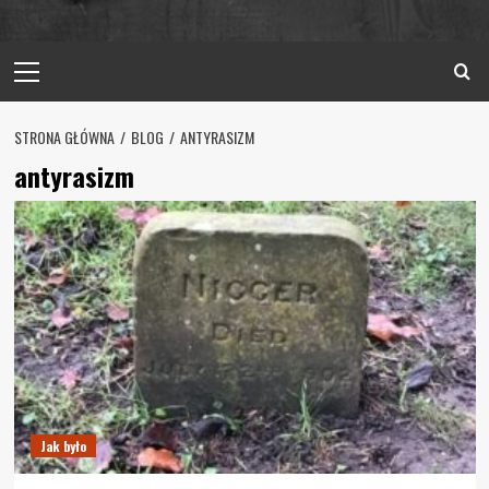
Primary
Menu
STRONA GŁÓWNA
BLOG
ANTYRASIZM
antyrasizm
Jak było