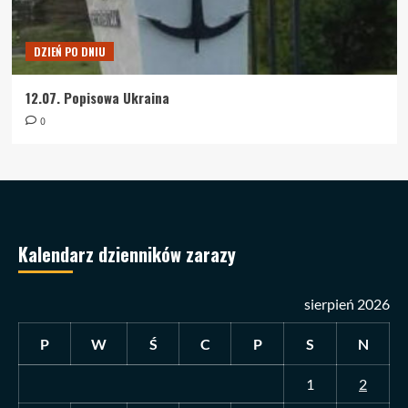
DZIEŃ PO DNIU
12.07. Popisowa Ukraina
0
Kalendarz dzienników zarazy
sierpień 2026
P
W
Ś
C
P
S
N
1
2