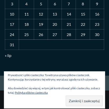
3
4
5
6
7
8
9
10
11
12
13
14
15
16
17
18
19
20
21
22
23
24
25
26
27
28
29
30
31
« lip
Prywatność i pliki ciasteczka: Ta witryna używa plików ciasteczek.
Kontynuując korzystanie z tej witryny, wyrażasz zgodę na ich używanie.
Strona główna
O mnie
Blog
Kontakt
Aby dowiedzieć się więcej, w tym jak kontrolować pliki ciasteczka, zobacz
tutaj:
Polityka plików ciasteczka
Prawa autorskie &kopia; Wszelkie prawa zastrzeżone.
|
CoverNews
autorstwa AF themes