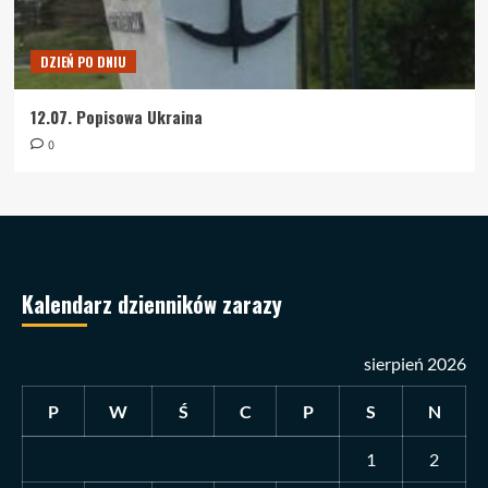
DZIEŃ PO DNIU
12.07. Popisowa Ukraina
0
Kalendarz dzienników zarazy
sierpień 2026
P
W
Ś
C
P
S
N
1
2