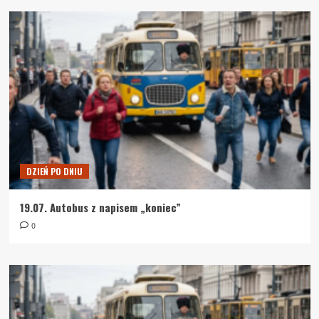
DZIEŃ PO DNIU
19.07. Autobus z napisem „koniec”
0