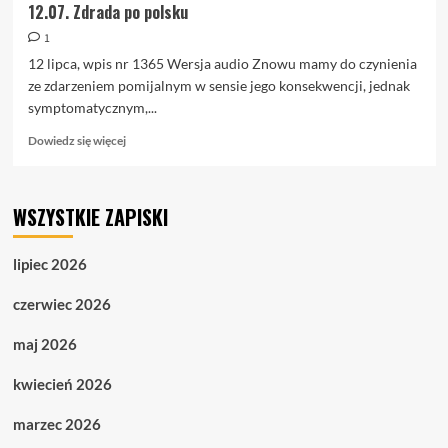
12.07. Zdrada po polsku
1
12 lipca, wpis nr 1365 Wersja audio Znowu mamy do czynienia
ze zdarzeniem pomijalnym w sensie jego konsekwencji, jednak
symptomatycznym,...
Dowiedz
Dowiedz się więcej
się
więcej
o
WSZYSTKIE ZAPISKI
12.07.
Zdrada
po
lipiec 2026
polsku
czerwiec 2026
maj 2026
kwiecień 2026
marzec 2026