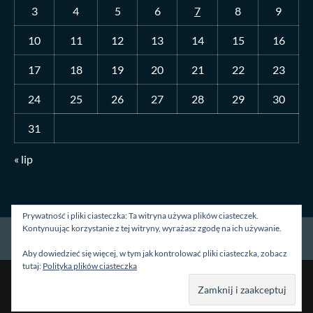
3
4
5
6
7
8
9
10
11
12
13
14
15
16
17
18
19
20
21
22
23
24
25
26
27
28
29
30
31
« lip
Prywatność i pliki ciasteczka: Ta witryna używa plików ciasteczek.
Kontynuując korzystanie z tej witryny, wyrażasz zgodę na ich używanie.
Strona główna
O mnie
Blog
Kontakt
Aby dowiedzieć się więcej, w tym jak kontrolować pliki ciasteczka, zobacz
tutaj:
Polityka plików ciasteczka
Prawa autorskie &kopia; Wszelkie prawa zastrzeżone.
|
CoverNews
autorstwa AF themes