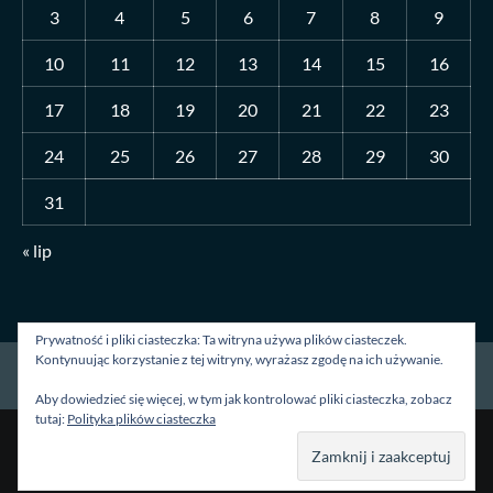
3
4
5
6
7
8
9
10
11
12
13
14
15
16
17
18
19
20
21
22
23
24
25
26
27
28
29
30
31
« lip
Prywatność i pliki ciasteczka: Ta witryna używa plików ciasteczek.
Kontynuując korzystanie z tej witryny, wyrażasz zgodę na ich używanie.
Strona główna
O mnie
Blog
Kontakt
Aby dowiedzieć się więcej, w tym jak kontrolować pliki ciasteczka, zobacz
tutaj:
Polityka plików ciasteczka
Prawa autorskie &kopia; Wszelkie prawa zastrzeżone.
|
CoverNews
autorstwa AF themes