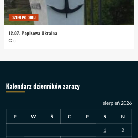
DZIEŃ PO DNIU
12.07. Popisowa Ukraina
0
Kalendarz dzienników zarazy
sierpień 2026
P
W
Ś
C
P
S
N
1
2