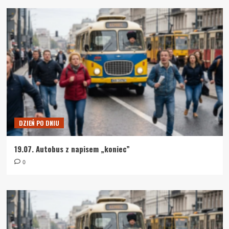
DZIEŃ PO DNIU
19.07. Autobus z napisem „koniec”
0