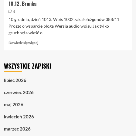
10.12. Branka
9
10 grudnia, dzień 1013. Wpis 1002 zakażeń/zgonów 388/11
Proszę o wsparcie bloga Wersja audio wpisu Jak tylko
gruchnęła wieść o...
Dowiedz
Dowiedz się więcej
się
więcej
o
WSZYSTKIE ZAPISKI
10.12.
Branka
lipiec 2026
czerwiec 2026
maj 2026
kwiecień 2026
marzec 2026