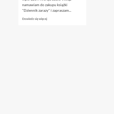
namawiam do zakupu książki
"Dziennik zarazy" i zapraszam...
Dowiedz
Dowiedz się więcej
się
więcej
o
5.07.
UE
zamiata
pod
dywan
aferę
stulecia