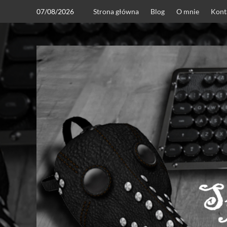
Skip
07/08/2026
Strona główna
Blog
O mnie
Kont
to
content