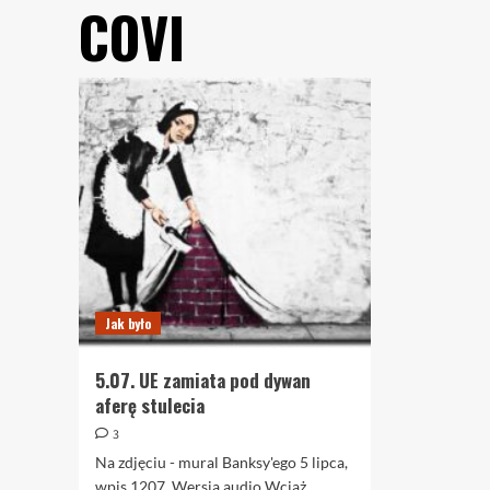
COVI
Jak było
5.07. UE zamiata pod dywan
aferę stulecia
3
Na zdjęciu - mural Banksy'ego 5 lipca,
wpis 1207. Wersja audio Wciąż