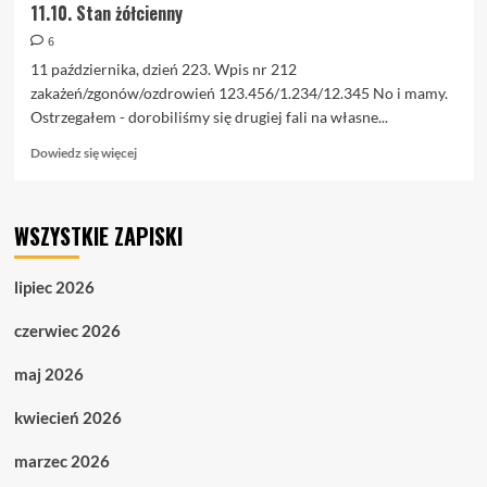
11.10. Stan żółcienny
6
11 października, dzień 223. Wpis nr 212
zakażeń/zgonów/ozdrowień 123.456/1.234/12.345 No i mamy.
Ostrzegałem - dorobiliśmy się drugiej fali na własne...
Dowiedz
Dowiedz się więcej
się
więcej
o
WSZYSTKIE ZAPISKI
11.10.
Stan
żółcienny
lipiec 2026
czerwiec 2026
maj 2026
kwiecień 2026
marzec 2026