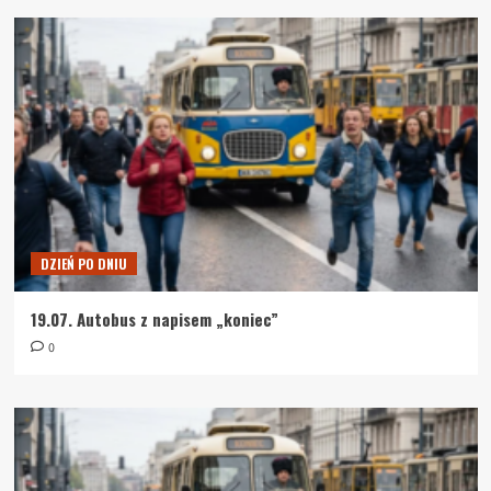
DZIEŃ PO DNIU
19.07. Autobus z napisem „koniec”
0