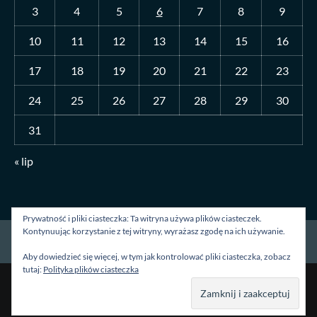
3
4
5
6
7
8
9
10
11
12
13
14
15
16
17
18
19
20
21
22
23
24
25
26
27
28
29
30
31
« lip
Prywatność i pliki ciasteczka: Ta witryna używa plików ciasteczek.
Kontynuując korzystanie z tej witryny, wyrażasz zgodę na ich używanie.
Strona główna
O mnie
Blog
Kontakt
Aby dowiedzieć się więcej, w tym jak kontrolować pliki ciasteczka, zobacz
tutaj:
Polityka plików ciasteczka
Prawa autorskie &kopia; Wszelkie prawa zastrzeżone.
|
CoverNews
autorstwa AF themes