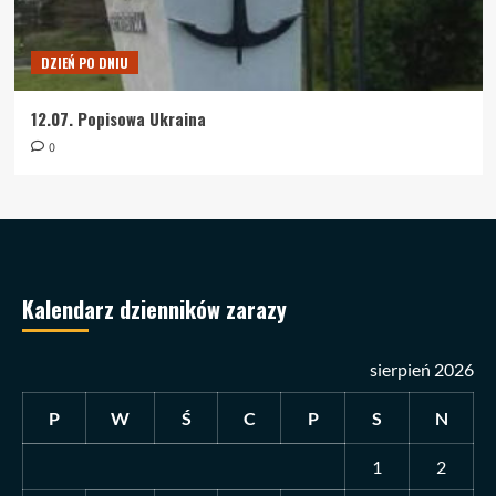
DZIEŃ PO DNIU
12.07. Popisowa Ukraina
0
Kalendarz dzienników zarazy
sierpień 2026
P
W
Ś
C
P
S
N
1
2