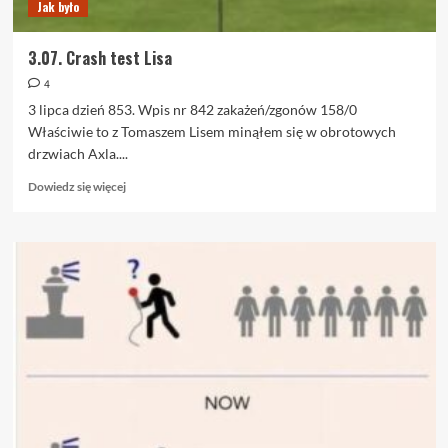
Jak było
3.07. Crash test Lisa
4
3 lipca dzień 853. Wpis nr 842 zakażeń/zgonów 158/0
Właściwie to z Tomaszem Lisem minąłem się w obrotowych
drzwiach Axla....
Dowiedz
Dowiedz się więcej
się
więcej
o
3.07.
Crash
test
Lisa