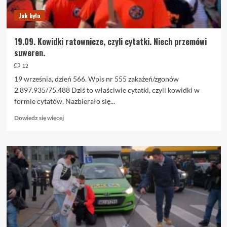
Jak było
19.09. Kowidki ratownicze, czyli cytatki. Niech przemówi
suweren.
12
19 września, dzień 566. Wpis nr 555 zakażeń/zgonów
2.897.935/75.488 Dziś to właściwie cytatki, czyli kowidki w
formie cytatów. Nazbierało się...
Dowiedz
Dowiedz się więcej
się
więcej
o
19.09.
Kowidki
ratownicze,
czyli
cytatki.
Niech
przemówi
suweren.