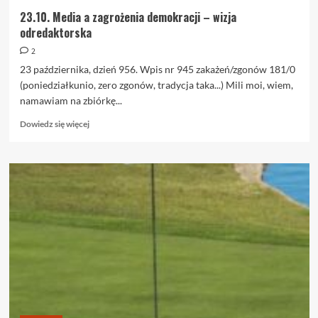
23.10. Media a zagrożenia demokracji – wizja
odredaktorska
2
23 października, dzień 956. Wpis nr 945 zakażeń/zgonów 181/0
(poniedziałkunio, zero zgonów, tradycja taka...) Mili moi, wiem,
namawiam na zbiórkę...
Dowiedz
Dowiedz się więcej
się
więcej
o
23.10.
Media
a
zagrożenia
demokracji
–
wizja
odredaktorska