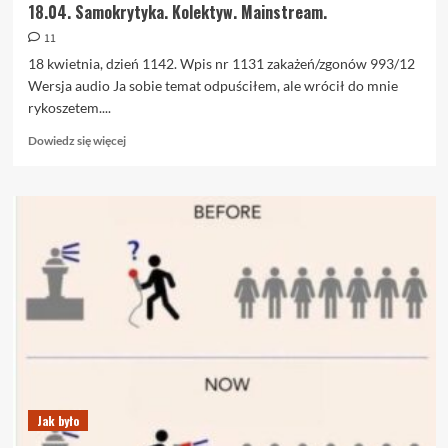
18.04. Samokrytyka. Kolektyw. Mainstream.
11
18 kwietnia, dzień 1142. Wpis nr 1131 zakażeń/zgonów 993/12
Wersja audio Ja sobie temat odpuściłem, ale wrócił do mnie
rykoszetem....
Dowiedz
Dowiedz się więcej
się
więcej
o
18.04.
Samokrytyka.
Kolektyw.
Mainstream.
Jak było