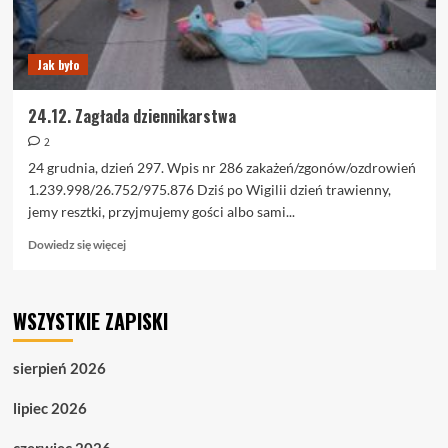
Jak było
24.12. Zagłada dziennikarstwa
2
24 grudnia, dzień 297. Wpis nr 286 zakażeń/zgonów/ozdrowień
1.239.998/26.752/975.876 Dziś po Wigilii dzień trawienny,
jemy resztki, przyjmujemy gości albo sami...
Dowiedz
Dowiedz się więcej
się
więcej
o
WSZYSTKIE ZAPISKI
24.12.
Zagłada
dziennikarstwa
sierpień 2026
lipiec 2026