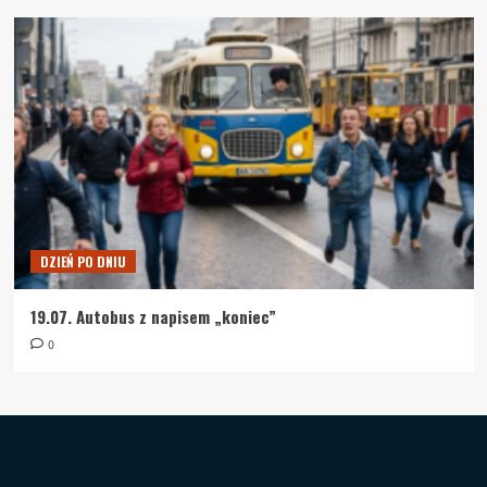
DZIEŃ PO DNIU
19.07. Autobus z napisem „koniec”
0