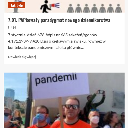
Jak było
7.01. PAPkowaty paradygmat nowego dziennikarstwa
14
7 stycznia, dzień 676. Wpis nr 665 zakażeń/zgonów
4.191.193/99.428 Dziś o ciekawym zjawisku, również w
kontekście pandemicznym, ale tu głównie...
Dowiedz
Dowiedz się więcej
się
więcej
o
7.01.
PAPkowaty
paradygmat
nowego
dziennikarstwa