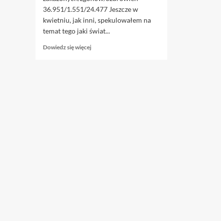
36.951/1.551/24.477 Jeszcze w
kwietniu, jak inni, spekulowałem na
temat tego jaki świat...
Dowiedz
Dowiedz się więcej
się
więcej
o
9.07.
Koronawirus
mutuje
na
czerwono