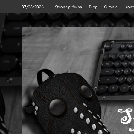
Skip
07/08/2026
Strona główna
Blog
O mnie
Kont
to
content