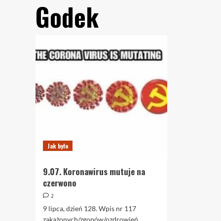
Godek
Jak było
9.07. Koronawirus mutuje na
czerwono
2
9 lipca, dzień 128. Wpis nr 117
zakażonych/zgonów/ozdrowień