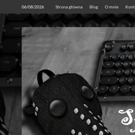
Skip
06/08/2026
Strona główna
Blog
O mnie
Kont
to
content