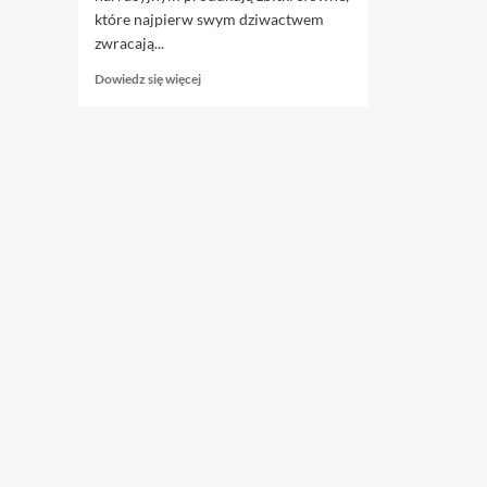
które najpierw swym dziwactwem
zwracają...
Dowiedz
Dowiedz się więcej
się
więcej
o
3.01.
Nasza
wojna?