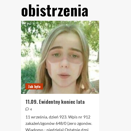
obistrzenia
Jak było
11.09. Ewidentny koniec lata
4
11 września, dzień 923. Wpis nr 912
zakażeń/zgonów 648/0 (zero zgonów.
Wiadomo - niedziela) Ostatnie dzni