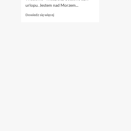
urlopu. Jestem nad Morzem...
Dowiedz
Dowiedz się więcej
się
więcej
o
11.09.
Ewidentny
koniec
lata