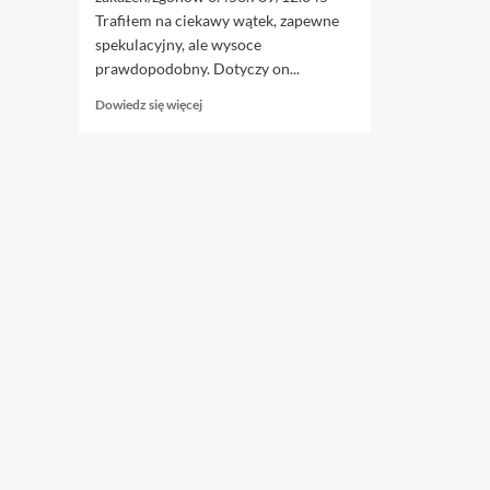
Trafiłem na ciekawy wątek, zapewne
spekulacyjny, ale wysoce
prawdopodobny. Dotyczy on...
Dowiedz
Dowiedz się więcej
się
więcej
o
10.11.
Pszczyna
–
wersja
poszlakowa