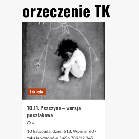
orzeczenie TK
Jak było
10.11. Pszczyna – wersja
poszlakowa
4
10 listopada, dzień 618. Wpis nr 607
zakażeń/zgonów 3.456.789/12.345