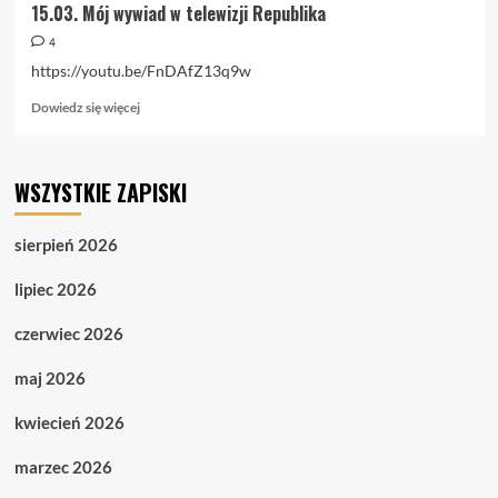
15.03. Mój wywiad w telewizji Republika
4
https://youtu.be/FnDAfZ13q9w
Dowiedz
Dowiedz się więcej
się
więcej
o
WSZYSTKIE ZAPISKI
15.03.
Mój
wywiad
sierpień 2026
w
telewizji
lipiec 2026
Republika
czerwiec 2026
maj 2026
kwiecień 2026
marzec 2026