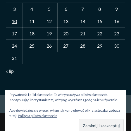
3
4
5
6
7
8
9
10
11
12
13
14
15
16
17
18
19
20
21
22
23
24
25
26
27
28
29
30
31
« lip
Prywatność i pliki ciasteczka: Ta witryna używa plików ciasteczek.
Kontynuując korzystanie z tej witryny, wyrażasz zgodę na ich używanie.
Strona główna
O mnie
Blog
Kontakt
Aby dowiedzieć się więcej, w tym jak kontrolować pliki ciasteczka, zobacz
tutaj:
Polityka plików ciasteczka
Prawa autorskie &kopia; Wszelkie prawa zastrzeżone.
|
CoverNews
autorstwa AF themes