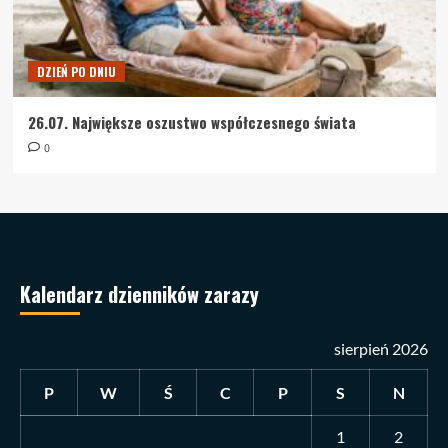
DZIEŃ PO DNIU
26.07. Największe oszustwo współczesnego świata
0
Kalendarz dzienników zarazy
sierpień 2026
P
W
Ś
C
P
S
N
1
2