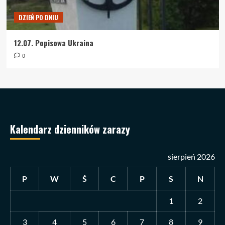
DZIEŃ PO DNIU
12.07. Popisowa Ukraina
0
Kalendarz dzienników zarazy
sierpień 2026
P
W
Ś
C
P
S
N
1
2
3
4
5
6
7
8
9