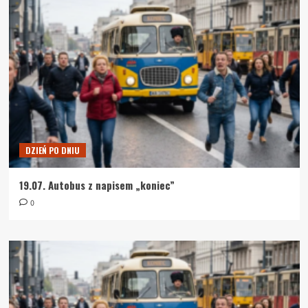
DZIEŃ PO DNIU
19.07. Autobus z napisem „koniec”
0