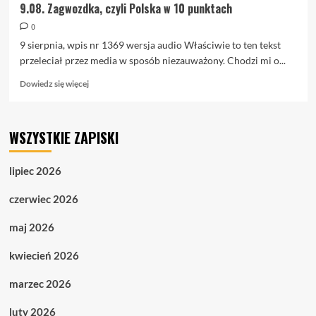
9.08. Zagwozdka, czyli Polska w 10 punktach
0
9 sierpnia, wpis nr 1369 wersja audio Właściwie to ten tekst
przeleciał przez media w sposób niezauważony. Chodzi mi o...
Dowiedz
Dowiedz się więcej
się
więcej
o
WSZYSTKIE ZAPISKI
9.08.
Zagwozdka,
czyli
lipiec 2026
Polska
w
czerwiec 2026
10
punktach
maj 2026
kwiecień 2026
marzec 2026
luty 2026