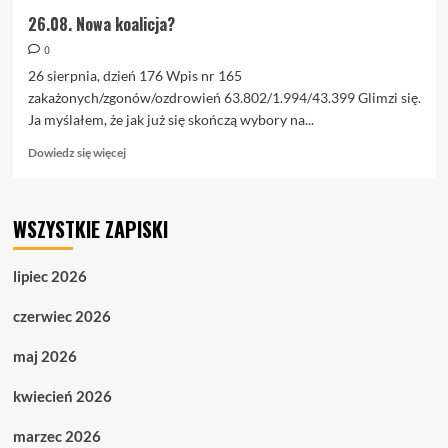
26.08. Nowa koalicja?
0
26 sierpnia, dzień 176 Wpis nr 165
zakażonych/zgonów/ozdrowień 63.802/1.994/43.399 Glimzi się.
Ja myślałem, że jak już się skończą wybory na...
Dowiedz
Dowiedz się więcej
się
więcej
o
WSZYSTKIE ZAPISKI
26.08.
Nowa
koalicja?
lipiec 2026
czerwiec 2026
maj 2026
kwiecień 2026
marzec 2026