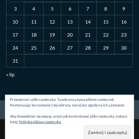
3
4
5
6
7
8
9
10
11
12
13
14
15
16
17
18
19
20
21
22
23
24
25
26
27
28
29
30
31
« lip
Prywatność i pliki ciasteczka: Ta witryna używa plików ciasteczek.
Kontynuując korzystanie z tej witryny, wyrażasz zgodę na ich używanie.
Strona główna
O mnie
Blog
Kontakt
Aby dowiedzieć się więcej, w tym jak kontrolować pliki ciasteczka, zobacz
tutaj:
Polityka plików ciasteczka
Prawa autorskie &kopia; Wszelkie prawa zastrzeżone.
|
CoverNews
autorstwa AF themes