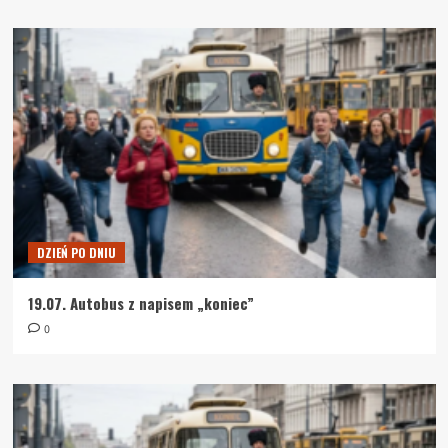
DZIEŃ PO DNIU
19.07. Autobus z napisem „koniec”
0