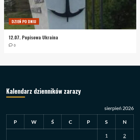
DZIEŃ PO DNIU
12.07. Popisowa Ukraina
0
Kalendarz dzienników zarazy
sierpień 2026
P
W
Ś
C
P
S
N
1
2