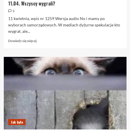
11.04. Wszyscy wygrali?
0
11 kwietnia, wpis nr 1259 Wersja audio No i mamy po
wyborach samorządowych. W mediach dyżurne spekulacje kto
wygrał, ale...
Dowiedz
Dowiedz się więcej
się
więcej
o
11.04.
Wszyscy
wygrali?
Jak było