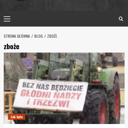
Primary
Menu
STRONA GŁÓWNA
BLOG
ZBOŻE
zboże
Jak było