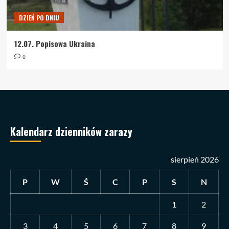
DZIEŃ PO DNIU
12.07. Popisowa Ukraina
0
Kalendarz dzienników zarazy
sierpień 2026
P
W
Ś
C
P
S
N
1
2
3
4
5
6
7
8
9