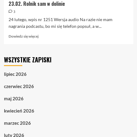
23.02. Rolnik sam w dolinie
3
24 lutego, wpis nr 1251 Wersja audio Na razie nie mam
nagrania podcastu, bo mi się telefon popsuł, a w...
Dowiedz
Dowiedz się więcej
się
więcej
o
WSZYSTKIE ZAPISKI
23.02.
Rolnik
sam
lipiec 2026
w
dolinie
czerwiec 2026
maj 2026
kwiecień 2026
marzec 2026
luty 2026