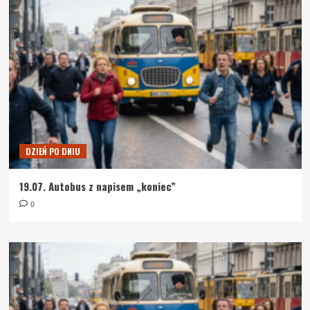
DZIEŃ PO DNIU
19.07. Autobus z napisem „koniec”
0