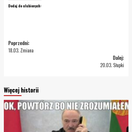
Dodaj do ulubionych:
Zobacz
Poprzedni:
18.03. Zmiana
wpisy
Dalej:
20.03. Słupki
Więcej historii