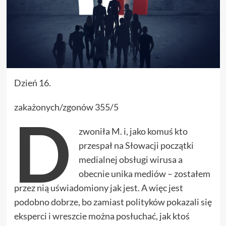
Dzień 16.
zakażonych/zgonów 355/5
D
zwoniła M. i, jako komuś kto
przespał na Słowacji początki
medialnej obsługi wirusa a
obecnie unika mediów – zostałem
przez nią uświadomiony jak jest. A więc jest
podobno dobrze, bo zamiast polityków pokazali się
eksperci i wreszcie można posłuchać, jak ktoś