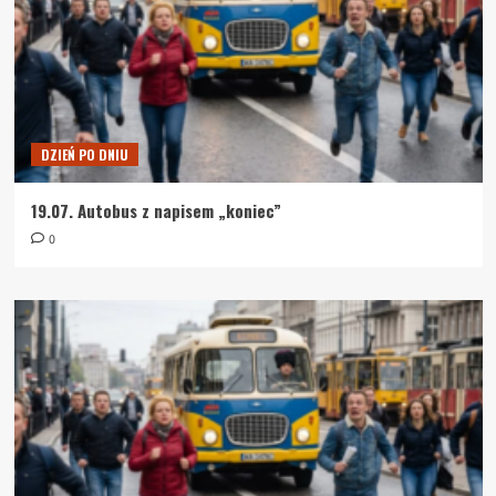
DZIEŃ PO DNIU
19.07. Autobus z napisem „koniec”
0