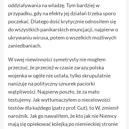
oddziaływania na władzę. Tym bardziej w
przypadku, gdy na efekty jej działań trzeba sporo
poczekać. Dlatego dość krytycznie odnosiłem się
do wszystkich panikarskich enuncjacji, najpierw o
ukrywaniu wirusa, potem o wszelkich możliwych
zaniedbaniach.
W swej niewinności symetrysty nie mogłem
przeczuć, że przecież w czasie zarazy polska
wojenka w ogóle nie ustała, tylko skrupulatnie
nanizuje na polityczny sznurek paciorki
wątpliwości. Najpierw poszło, że za mało
testujemy. Jak wytłumaczyłem o niecelowości
testów dla każdego (patrz
prof. Gut
), to W. zmienił
narożnik. Jak go nawaliłem, że kto jak nie Niemcy
mają się opiekować kolejką po niemieckiej stronie