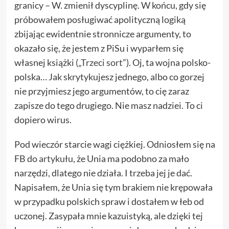
granicy – W. zmienił dyscyplinę. W końcu, gdy się
próbowałem posługiwać apolityczną logiką
zbijając ewidentnie stronnicze argumenty, to
okazało się, że jestem z PiSu i wyparłem się
własnej książki
(„Trzeci sort”
). Oj, ta wojna polsko-
polska… Jak skrytykujesz jednego, albo co gorzej
nie przyjmiesz jego argumentów, to cię zaraz
zapisze do tego drugiego. Nie masz nadziei. To ci
dopiero wirus.
Pod wieczór starcie wagi ciężkiej. Odniosłem się na
FB do
artykułu
, że Unia ma podobno za mało
narzędzi, dlatego nie działa. I trzeba jej je dać.
Napisałem, że Unia się tym brakiem nie krępowała
w przypadku polskich spraw i dostałem w łeb od
uczonej. Zasypała mnie kazuistyką, ale dzięki tej