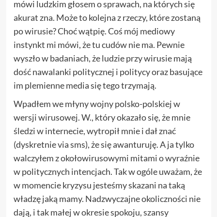
mówi ludzkim głosem o sprawach, na których się
akurat zna. Może to kolejna z rzeczy, które zostaną
po wirusie? Choć wątpię. Coś mój mediowy
instynkt mi mówi, że tu cudów nie ma. Pewnie
wyszło w badaniach, że ludzie przy wirusie mają
dość nawalanki politycznej i politycy oraz basujące
im plemienne media się tego trzymają.
Wpadłem we młyny wojny polsko-polskiej w
wersji wirusowej. W., który okazało się, że mnie
śledzi w internecie, wytropił mnie i dał znać
(dyskretnie via sms), że się awanturuję. A ja tylko
walczyłem z okołowirusowymi mitami o wyraźnie
w politycznych intencjach. Tak w ogóle uważam, że
w momencie kryzysu jesteśmy skazani na taką
władzę jaką mamy. Nadzwyczajne okoliczności nie
dają, i tak małej w okresie spokoju, szansy