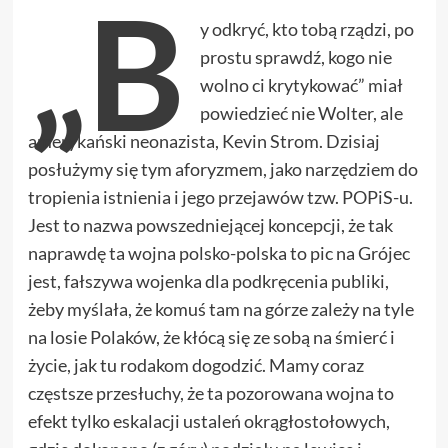
„B
y odkryć, kto tobą rządzi, po
prostu sprawdź, kogo nie
wolno ci krytykować” miał
powiedzieć nie Wolter, ale
amerykański neonazista, Kevin Strom. Dzisiaj
posłużymy się tym aforyzmem, jako narzędziem do
tropienia istnienia i jego przejawów tzw. POPiS-u.
Jest to nazwa powszedniejącej koncepcji, że tak
naprawdę ta wojna polsko-polska to pic na Grójec
jest, fałszywa wojenka dla podkręcenia publiki,
żeby myślała, że komuś tam na górze zależy na tyle
na losie Polaków, że kłócą się ze sobą na śmierć i
życie, jak tu rodakom dogodzić. Mamy coraz
częstsze przesłuchy, że ta pozorowana wojna to
efekt tylko eskalacji ustaleń okrągłostołowych,