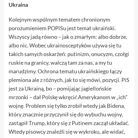
Ukraina
Kolejnym wspólnym tematem chronionym
porozumieniem POPiSu jest temat ukraiński.
Wszyscy jadą równo – jak o zmarłym: albo dobrze,
albo nic. Wobec ukrainosceptyków używa się tu
takich samych oskarżeń: putinizm, onucyzm, czołgi
ruskie na granicy, walczą tam za nas, a my tu
marudzimy. Ochrona tematu ukraińskiego łączy
plemiona ale z różnych, jak to się mówi, pozycji. PiS
jest za Ukrainą, bo – pomijając jagiellońskie
mrzonki – dał Polskę wkręcić Amerykanom w „ich”
wojnę. Problem się tylko zrobił wtedy jak Bidena,
który znacznie przyczynił się do wybuchu wojny,
zastąpił Trump, który się z Putinem zaczął układać.
Wtedy pisowcy znaleźli się w wykroku, ale widać,