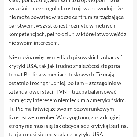
wcześniej degrengolada ustrojowa powoduje, że
nie może powstać władcze centrum zarządzające
państwem, wszystko jest rozmyte w mętnych
kompetencjach, pełno dziur, w które łatwo wejść z
nie swoim interesem.
Nie można więc w mediach pisowskich zobaczyć
krytyki USA, tak jak trudno znaleźć coś złego na
temat Berlina w mediach tuskowych. Te mają
ostatnio trochę trudniej, bo tam – szczególnie w
sztandarowej stacji TVN – trzeba balansować
pomiędzy interesem niemieckim a amerykańskim.
Tu PiS ma łatwiej ze swoim bezwarunkowym
lizusostwem wobec Waszyngtonu, zaś z drugiej
strony nie musi się tak obcydalać z krytyką Berlina,
tak jak musi się obcydalac z krytyką USA