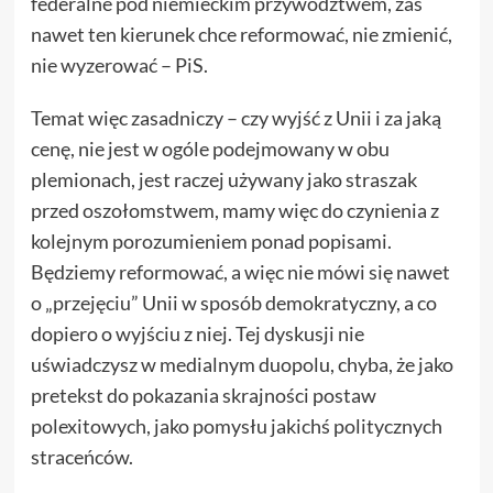
federalne pod niemieckim przywództwem, zaś
nawet ten kierunek chce reformować, nie zmienić,
nie wyzerować – PiS.
Temat więc zasadniczy – czy wyjść z Unii i za jaką
cenę, nie jest w ogóle podejmowany w obu
plemionach, jest raczej używany jako straszak
przed oszołomstwem, mamy więc do czynienia z
kolejnym porozumieniem ponad popisami.
Będziemy reformować, a więc nie mówi się nawet
o „przejęciu” Unii w sposób demokratyczny, a co
dopiero o wyjściu z niej. Tej dyskusji nie
uświadczysz w medialnym duopolu, chyba, że jako
pretekst do pokazania skrajności postaw
polexitowych, jako pomysłu jakichś politycznych
straceńców.