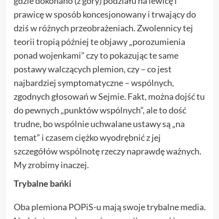
gdzie dokonano (z góry) podziału na lewicę i
prawicę w sposób koncesjonowany i trwający do
dziś w różnych przeobrażeniach. Zwolennicy tej
teorii tropią później te objawy „porozumienia
ponad wojenkami” czy to pokazując te same
postawy walczących plemion, czy – co jest
najbardziej symptomatyczne – wspólnych,
zgodnych głosowań w Sejmie. Fakt, można dojść tu
do pewnych „punktów wspólnych”, ale to dość
trudne, bo wspólnie uchwalane ustawy są „na
temat” i czasem ciężko wyodrębnić z jej
szczegółów wspólnotę rzeczy naprawdę ważnych.
My zrobimy inaczej.
Trybalne bańki
Oba plemiona POPiS-u mają swoje trybalne media.