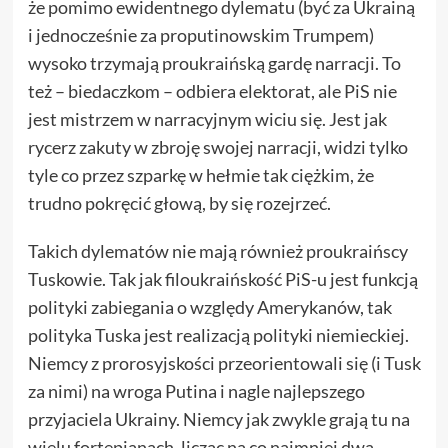
że pomimo ewidentnego dylematu (być za Ukrainą
i jednocześnie za proputinowskim Trumpem)
wysoko trzymają proukraińską gardę narracji. To
też – biedaczkom – odbiera elektorat, ale PiS nie
jest mistrzem w narracyjnym wiciu się. Jest jak
rycerz zakuty w zbroję swojej narracji, widzi tylko
tyle co przez szparkę w hełmie tak ciężkim, że
trudno pokręcić głową, by się rozejrzeć.
Takich dylematów nie mają również proukraińscy
Tuskowie. Tak jak filoukraińskość PiS-u jest funkcją
polityki zabiegania o względy Amerykanów, tak
polityka Tuska jest realizacją polityki niemieckiej.
Niemcy z prorosyjskości przeorientowali się (i Tusk
za nimi) na wroga Putina i nagle najlepszego
przyjaciela Ukrainy. Niemcy jak zwykle grają tu na
wielu fortepianach, licząc na co najmniej dwa