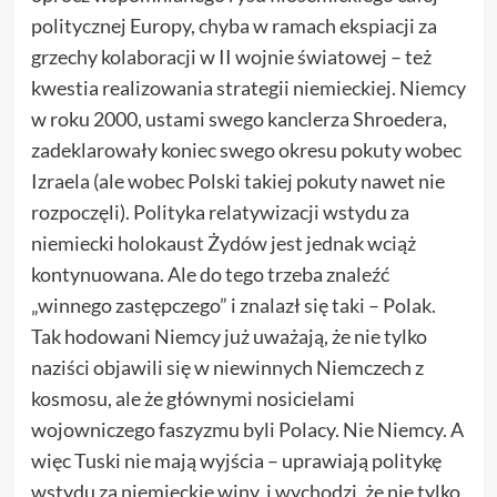
politycznej Europy, chyba w ramach ekspiacji za
grzechy kolaboracji w II wojnie światowej – też
kwestia realizowania strategii niemieckiej. Niemcy
w roku 2000, ustami swego kanclerza Shroedera,
zadeklarowały koniec swego okresu pokuty wobec
Izraela (ale wobec Polski takiej pokuty nawet nie
rozpoczęli). Polityka relatywizacji wstydu za
niemiecki holokaust Żydów jest jednak wciąż
kontynuowana. Ale do tego trzeba znaleźć
„winnego zastępczego” i znalazł się taki – Polak.
Tak hodowani Niemcy już uważają, że nie tylko
naziści objawili się w niewinnych Niemczech z
kosmosu, ale że głównymi nosicielami
wojowniczego faszyzmu byli Polacy. Nie Niemcy. A
więc Tuski nie mają wyjścia – uprawiają politykę
wstydu za niemieckie winy, i wychodzi, że nie tylko