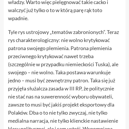
władzy. Warto więc pielęgnować takie cacko i
walczyć już tylko o to w którą parę rąk toto
wpadnie.
Tyle rys ustrojowy „tematów zabronionych”. Teraz
rys charakterologiczny: nie wolno krytykować
patrona swojego plemienia. Patrona plemienia
przeciwnego krytykować nawet trzeba
(szczególnie w przypadku niemieckości Tuska), ale
swojego – nie wolno. Taka postawa warunkuje
jedno – musi być zewnętrzny patron. Taka się już
przyjęła służalcza zasada w III RP, że politycznie
nie stać nas na suwerenność wyboru obywateli,
zawsze to musi być jakiś projekt eksportowy dla
Polaków. Dba o to nie tylko zwyczaj, nie tylko
medialna narracja, nie tylko klienckie nastawienie
klasy politycznej, ale i sam ustrój. Wspomniana