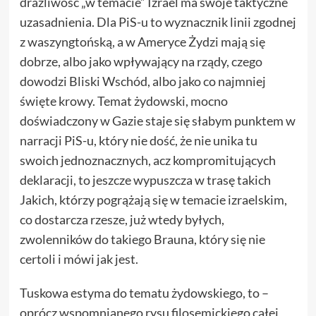
drażliwość „w temacie” Izrael ma swoje taktyczne
uzasadnienia. Dla PiS-u to wyznacznik linii zgodnej
z waszyngtońską, a w Ameryce Żydzi mają się
dobrze, albo jako wpływający na rządy, czego
dowodzi Bliski Wschód, albo jako co najmniej
święte krowy. Temat żydowski, mocno
doświadczony w Gazie staje się słabym punktem w
narracji PiS-u, który nie dość, że nie unika tu
swoich jednoznacznych, acz kompromitujących
deklaracji, to jeszcze wypuszcza w trasę takich
Jakich, którzy pogrążają się w temacie izraelskim,
co dostarcza rzesze, już wtedy byłych,
zwolenników do takiego Brauna, który się nie
certoli i mówi jak jest.
Tuskowa estyma do tematu żydowskiego, to –
oprócz wspomnianego rysu filosemickiego całej