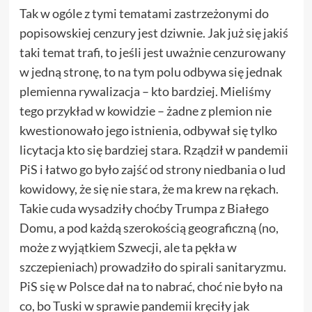
Tak w ogóle z tymi tematami zastrzeżonymi do
popisowskiej cenzury jest dziwnie. Jak już się jakiś
taki temat trafi, to jeśli jest uważnie cenzurowany
w jedną stronę, to na tym polu odbywa się jednak
plemienna rywalizacja – kto bardziej. Mieliśmy
tego przykład w kowidzie – żadne z plemion nie
kwestionowało jego istnienia, odbywał się tylko
licytacja kto się bardziej stara. Rządził w pandemii
PiS i łatwo go było zajść od strony niedbania o lud
kowidowy, że się nie stara, że ma krew na rękach.
Takie cuda wysadziły choćby Trumpa z Białego
Domu, a pod każdą szerokością geograficzną (no,
może z wyjątkiem Szwecji, ale ta pękła w
szczepieniach) prowadziło do spirali sanitaryzmu.
PiS się w Polsce dał na to nabrać, choć nie było na
co, bo Tuski w sprawie pandemii kręciły jak