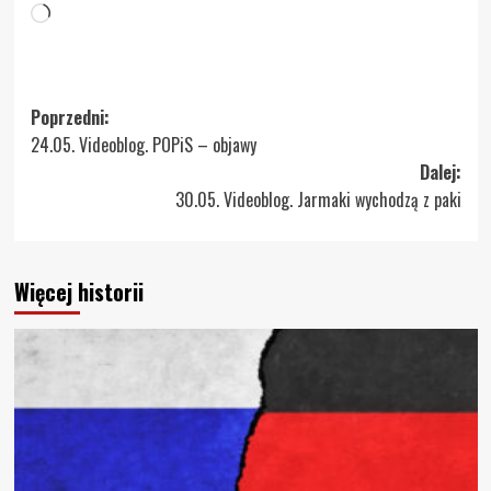
Wczytywanie…
Zobacz
Poprzedni:
24.05. Videoblog. POPiS – objawy
wpisy
Dalej:
30.05. Videoblog. Jarmaki wychodzą z paki
Więcej historii