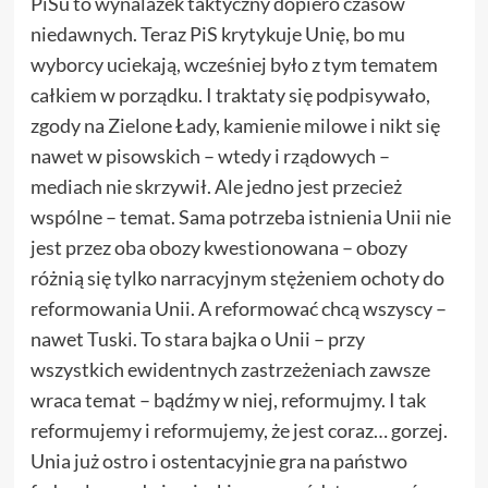
PiSu to wynalazek taktyczny dopiero czasów
niedawnych. Teraz PiS krytykuje Unię, bo mu
wyborcy uciekają, wcześniej było z tym tematem
całkiem w porządku. I traktaty się podpisywało,
zgody na Zielone Łady, kamienie milowe i nikt się
nawet w pisowskich – wtedy i rządowych –
mediach nie skrzywił. Ale jedno jest przecież
wspólne – temat. Sama potrzeba istnienia Unii nie
jest przez oba obozy kwestionowana – obozy
różnią się tylko narracyjnym stężeniem ochoty do
reformowania Unii. A reformować chcą wszyscy –
nawet Tuski. To stara bajka o Unii – przy
wszystkich ewidentnych zastrzeżeniach zawsze
wraca temat – bądźmy w niej, reformujmy. I tak
reformujemy i reformujemy, że jest coraz… gorzej.
Unia już ostro i ostentacyjnie gra na państwo