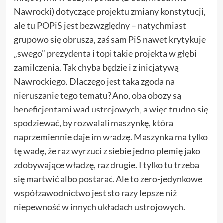
Nawrocki) dotyczące projektu zmiany konstytucji,
ale tu POPiS jest bezwzględny – natychmiast
grupowo się obrusza, zaś sam PiS nawet krytykuje
„swego” prezydenta i topi takie projekta w głębi
zamilczenia. Tak chyba będzie i z inicjatywą
Nawrockiego. Dlaczego jest taka zgoda na
nieruszanie tego tematu? Ano, oba obozy są
beneficjentami wad ustrojowych, a więc trudno się
spodziewać, by rozwalali maszynkę, która
naprzemiennie daje im władzę. Maszynka ma tylko
tę wadę, że raz wyrzuci z siebie jedno plemię jako
zdobywające władzę, raz drugie. I tylko tu trzeba
się martwić albo postarać. Ale to zero-jedynkowe
współzawodnictwo jest sto razy lepsze niż
niepewność w innych układach ustrojowych.