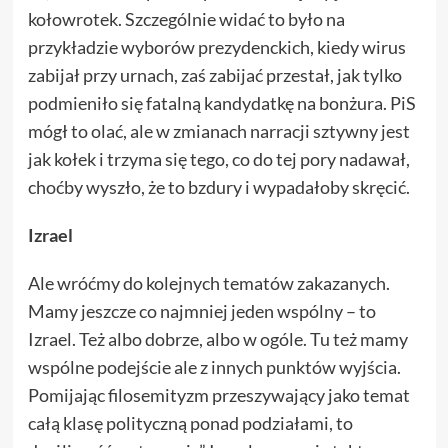
kołowrotek. Szczególnie widać to było na
przykładzie wyborów prezydenckich, kiedy wirus
zabijał przy urnach, zaś zabijać przestał, jak tylko
podmieniło się fatalną kandydatkę na bonżura. PiS
mógł to olać, ale w zmianach narracji sztywny jest
jak kołek i trzyma się tego, co do tej pory nadawał,
choćby wyszło, że to bzdury i wypadałoby skręcić.
Izrael
Ale wróćmy do kolejnych tematów zakazanych.
Mamy jeszcze co najmniej jeden wspólny – to
Izrael. Też albo dobrze, albo w ogóle. Tu też mamy
wspólne podejście ale z innych punktów wyjścia.
Pomijając filosemityzm przeszywający jako temat
całą klasę polityczną ponad podziałami, to