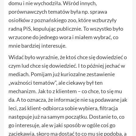
domu i
nie wychodziła
. Wśród innych,
porównawczych tematów była np. sprawa
osiołków z poznańskiego zoo
, które wzburzyły
radną PiS, kopulując publicznie. To wszystko było
wrzucone do jednego wora i miałem wybrać, co
mnie bardziej interesuje.
Widać było wyraźnie, że ktoś chce się dowiedzieć o
czym lud chce się dowiedzieć. I to później jechać w
mediach. Pomijam już kuriozalne zestawienie
„ważności tematów”, ale ciekawy był ten
mechanizm. Jak to z klientem – co chce, to się mu
da. A to oznacza, że informacje nie są podawane jak
leci, zaś klient-odbiorca sobie wybiera, filtracja
następuje już na samym początku. Dostanie to, co
go interesuje, ale w jaki sposób w ogóle coś go
zaciekawia, skoro ma dostać to co mu się podoba, a