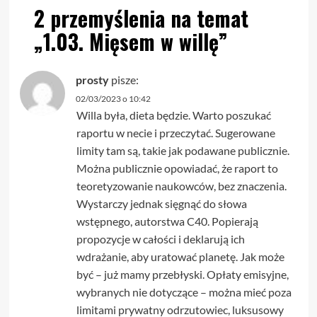
2 przemyślenia na temat
„
1.03. Mięsem w willę
”
prosty
pisze:
02/03/2023 o 10:42
Willa była, dieta będzie. Warto poszukać
raportu w necie i przeczytać. Sugerowane
limity tam są, takie jak podawane publicznie.
Można publicznie opowiadać, że raport to
teoretyzowanie naukowców, bez znaczenia.
Wystarczy jednak sięgnąć do słowa
wstępnego, autorstwa C40. Popierają
propozycje w całości i deklarują ich
wdrażanie, aby uratować planetę. Jak może
być – już mamy przebłyski. Opłaty emisyjne,
wybranych nie dotyczące – można mieć poza
limitami prywatny odrzutowiec, luksusowy