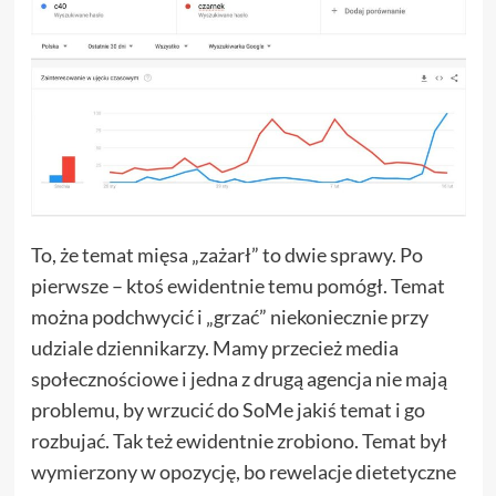
To, że temat mięsa „zażarł” to dwie sprawy. Po
pierwsze – ktoś ewidentnie temu pomógł. Temat
można podchwycić i „grzać” niekoniecznie przy
udziale dziennikarzy. Mamy przecież media
społecznościowe i jedna z drugą agencja nie mają
problemu, by wrzucić do SoMe jakiś temat i go
rozbujać. Tak też ewidentnie zrobiono. Temat był
wymierzony w opozycję, bo rewelacje dietetyczne