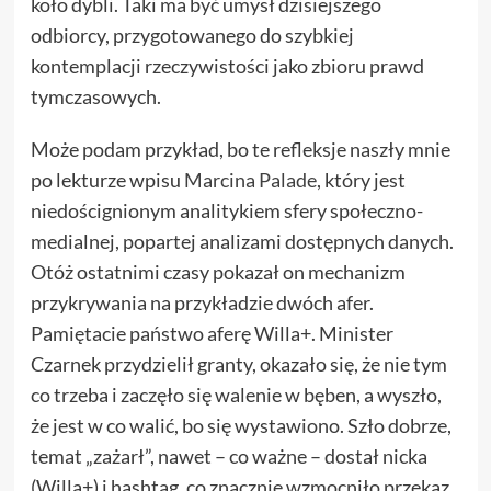
koło dybli. Taki ma być umysł dzisiejszego
odbiorcy, przygotowanego do szybkiej
kontemplacji rzeczywistości jako zbioru prawd
tymczasowych.
Może podam przykład, bo te refleksje naszły mnie
po lekturze wpisu
Marcina Palade
, który jest
niedoścignionym analitykiem sfery społeczno-
medialnej, popartej analizami dostępnych danych.
Otóż ostatnimi czasy pokazał on mechanizm
przykrywania na przykładzie dwóch afer.
Pamiętacie państwo aferę Willa+. Minister
Czarnek przydzielił granty, okazało się, że nie tym
co trzeba i zaczęło się walenie w bęben, a wyszło,
że jest w co walić, bo się wystawiono. Szło dobrze,
temat „zażarł”, nawet – co ważne – dostał nicka
(Willa+) i hashtag, co znacznie wzmocniło przekaz,