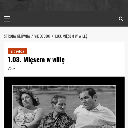
Primary
Menu
STRONA GŁÓWNA
VIDEOBOG
1.03. MIĘSEM W WILLĘ
Videobog
1.03. Mięsem w willę
2