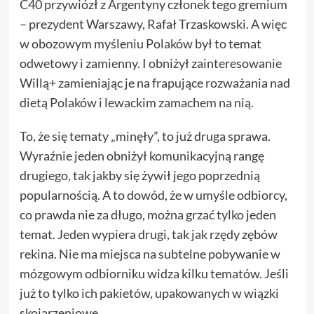
C40 przywiózł z Argentyny członek tego gremium
– prezydent Warszawy, Rafał Trzaskowski. A więc
w obozowym myśleniu Polaków był to temat
odwetowy i zamienny. I obniżył zainteresowanie
Willą+ zamieniając je na frapujące rozważania nad
dietą Polaków i lewackim zamachem na nią.
To, że się tematy „minęły”, to już druga sprawa.
Wyraźnie jeden obniżył komunikacyjną rangę
drugiego, tak jakby się żywił jego poprzednią
popularnością. A to dowód, że w umyśle odbiorcy,
co prawda nie za długo, można grzać tylko jeden
temat. Jeden wypiera drugi, tak jak rzędy zębów
rekina. Nie ma miejsca na subtelne pobywanie w
mózgowym odbiorniku widza kilku tematów. Jeśli
już to tylko ich pakietów, upakowanych w wiązki
skojarzeniowe.