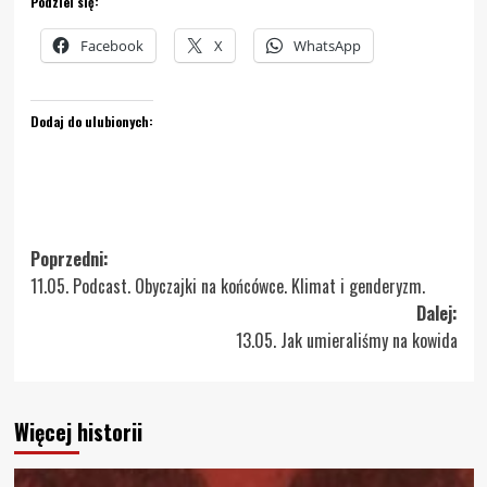
Podziel się:
Facebook
X
WhatsApp
Dodaj do ulubionych:
Zobacz
Poprzedni:
11.05. Podcast. Obyczajki na końcówce. Klimat i genderyzm.
wpisy
Dalej:
13.05. Jak umieraliśmy na kowida
Więcej historii