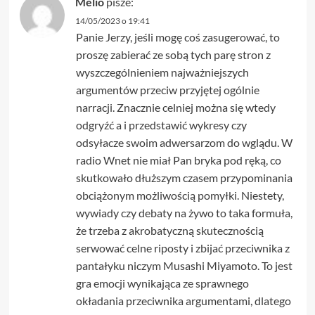
Melio
pisze:
14/05/2023 o 19:41
Panie Jerzy, jeśli mogę coś zasugerować, to
proszę zabierać ze sobą tych parę stron z
wyszczególnieniem najważniejszych
argumentów przeciw przyjętej ogólnie
narracji. Znacznie celniej można się wtedy
odgryźć a i przedstawić wykresy czy
odsyłacze swoim adwersarzom do wglądu. W
radio Wnet nie miał Pan bryka pod ręką, co
skutkowało dłuższym czasem przypominania
obciążonym możliwością pomyłki. Niestety,
wywiady czy debaty na żywo to taka formuła,
że trzeba z akrobatyczną skutecznością
serwować celne riposty i zbijać przeciwnika z
pantałyku niczym Musashi Miyamoto. To jest
gra emocji wynikająca ze sprawnego
okładania przeciwnika argumentami, dlatego