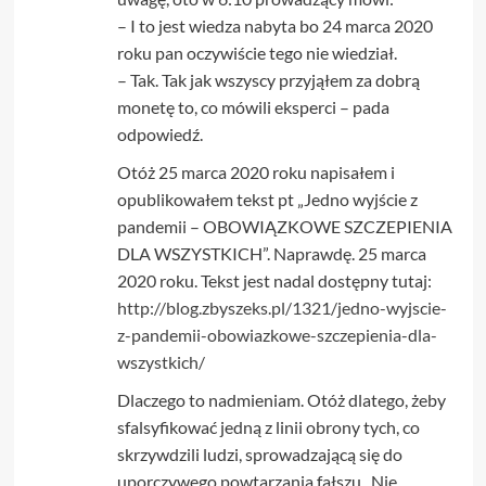
– I to jest wiedza nabyta bo 24 marca 2020
roku pan oczywiście tego nie wiedział.
– Tak. Tak jak wszyscy przyjąłem za dobrą
monetę to, co mówili eksperci – pada
odpowiedź.
Otóż 25 marca 2020 roku napisałem i
opublikowałem tekst pt „Jedno wyjście z
pandemii – OBOWIĄZKOWE SZCZEPIENIA
DLA WSZYSTKICH”. Naprawdę. 25 marca
2020 roku. Tekst jest nadal dostępny tutaj:
http://blog.zbyszeks.pl/1321/jedno-wyjscie-
z-pandemii-obowiazkowe-szczepienia-dla-
wszystkich/
Dlaczego to nadmieniam. Otóż dlatego, żeby
sfalsyfikować jedną z linii obrony tych, co
skrzywdzili ludzi, sprowadzającą się do
uporczywego powtarzania fałszu „Nie