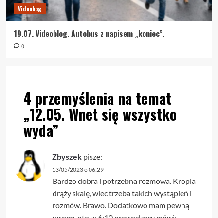
Videobog
19.07. Videoblog. Autobus z napisem „koniec”.
0
4 przemyślenia na temat
„
12.05. Wnet się wszystko
wyda
”
Zbyszek
pisze:
13/05/2023 o 06:29
Bardzo dobra i potrzebna rozmowa. Kropla
drąży skalę, wiec trzeba takich wystąpień i
rozmów. Brawo. Dodatkowo mam pewną
uwagę, oto w 6:10 prowadzący mówi: