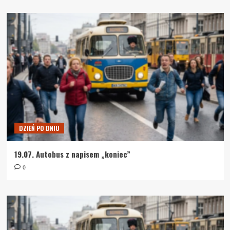
DZIEŃ PO DNIU
19.07. Autobus z napisem „koniec”
0