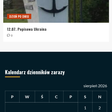
DZIEŃ PO DNIU
12.07. Popisowa Ukraina
0
Kalendarz dzienników zarazy
sierpień 2026
P
W
Ś
C
P
S
N
1
2