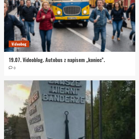
Videobog
19.07. Videoblog. Autobus z napisem „koniec”.
0