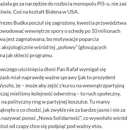
żała go za narzędzie do rozbicia monopolu PiS-u, nie zaś
twie. Coś na kształt Bidena w USA.
Prezes Budka poczuł się zagrożony, kwestia przywództwa
e powodować
wewnętrze spory
o schedę po 10 milionach
wa jest zagmatwana, bo motywacje poparcia
aksjologicznie wśród tej „połowy” (głosujących
a jak sklecić programu.
czego uściśnięcia dłoni Pan Rafał wymigał się
Trzask miał naprawdę ważne sprawy (jak to prezydent
Wyszło, że – może aby zejść z kursu na wewnątrzpartyjną
yczaj mieliśmy kolejność odwrotną – to ruch społeczny,
a polityczny ring w partyjnej koszulce. Tu mamy
knęło o co chodzi, jak zwykle nie za bardzo jasno i nie za
uch nazywać ponoć „Nowa Solidarność”, co wywołało wśród
k ktoś od czapy chce się podpiąć pod ważny etos,