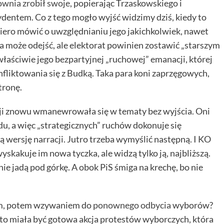
wnia zrobił swoje
, popierając Trzaskowskiego i
dentem. Co z tego mogło wyjść widzimy dziś, kiedy to
ero mówić o uwzględnianiu jego jakichkolwiek, nawet
 może odejść, ale elektorat powinien zostawić „starszym
 właściwie jego bezpartyjnej „ruchowej” emanacji, której
fliktowania się z Budką. Taka para koni zaprzęgowych,
tronę.
cji znowu wmanewrowała się w tematy bez wyjścia. Oni
odu, a więc „strategicznych” ruchów dokonuje się
zą wersję narracji. Jutro trzeba wymyślić następną. I KO
yskakuje im nowa tyczka, ale widzą tylko ją, najbliższą.
e jadą pod górkę. A obok PiS śmiga na krechę, bo nie
m
, potem wzywaniem do
ponownego odbycia
wyborów?
 to miała być gotowa akcja protestów wyborczych, która