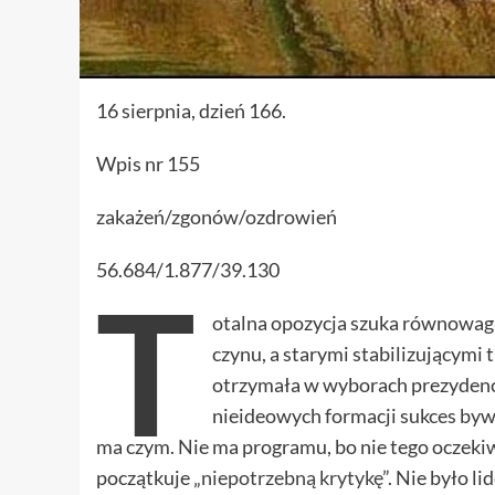
16 sierpnia, dzień 166.
Wpis nr 155
zakażeń/zgonów/ozdrowień
56.684/1.877/39.130
T
otalna opozycja szuka równowag
czynu, a starymi stabilizującymi
otrzymała w wyborach prezydencki
nieideowych formacji sukces byw
ma czym. Nie ma programu, bo nie tego oczekiwa
początkuje „
niepotrzebną krytykę
”. Nie było l