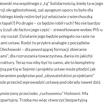
kowski ma wspólnego z „tą” Solidarnością, kiedy ta w jego
rsji okrągłostołowej, zaś
apogeum oporu
to było dla
skiego kiedy reżim był już właściwie z wierchuszką
e łapali?) Po drugie – co będzie robił ruch? No nie bardzo
y (czyli
de facto
o jego część – zrewoltowane wobec PiS-u
e się ruszał. Działanie jego będzie polegało na razie na
ami ustaw. Rodzi to przykre analogie z początków
 Olechowski – dla powstającej formacji zbieranie
ia
mi”, dla rozruszania towarzystwa, dania im jakichś
struktury. Teraz ma niby być to samo, ale to kompletny
jną partią w Sejmie i projekty ustaw może płodzić jak
zbieraniem podpisów
pod „obywatelskimi projektami”
 może przecież wprowadzić ustawę pod obrady nawet dziś.
wymierzony
przeciwko „ruchowemu” Hołowni
. Ma
ezpartyjny. Trzeba mu więc stworzyć bezpartyjną