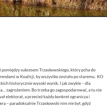
i pomiędzy sukcesem Trzaskowskiego, który pcha do
 trendami w Koalicji, by wszystko zostało po staremu. KO
ch historycznie wysoki wynik. I jak zwykle – dla
a… zagrożeniem. Bo trzeba go zagospodarować, a tu nie
ł elektorat, a przecież każdy konkret ogranicza i
idera – paradoksalnie Trzaskowski nim nie był, gdyż