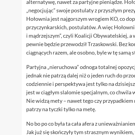
alternatywę, nawet za partyjne pieniądze.
Hoło
„negocjując”
swoje postulaty z przyszłym prezy
Hołownia jest najgorszym wrogiem KO, co dopi
przyczynkarskich, postulatów. A więc Hołownia
i mądrzejszym”, czyli Koalicji Obywatelskiej, a
pewnie będzie przewodził Trzaskowski. Bez kon
ciągnących razem, ale osobno, byle w tę samą s
Partyjna „nieruchowa” odnoga totalnej opozy
jednak nie patrzą dalej niż o jeden ruch do prz
codziennie i perspektywa jest tylko na dzisiejs
jest w ciągłym slalomie specjalnym, co chwila w
Nie widzą mety – nawet tego czy przypadkiem ni
patrzy na tyczki tylko na metę.
No bo po co była ta cała afera z
unieważnianie
Jak już się skończyły tym strasznym wynikiem,