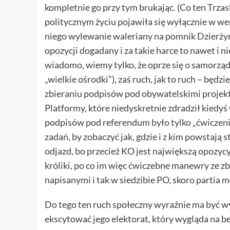
kompletnie go przy tym brukając. (Co ten Trzas
politycznym życiu pojawiła się wyłącznie w we
niego wylewanie waleriany na pomnik Dzierżyń
opozycji dogadany i za takie harce to nawet i ni
wiadomo, wiemy tylko, że oprze się o samorząd
„wielkie ośrodki”), zaś ruch, jak to ruch – będzi
zbieraniu podpisów pod obywatelskimi projekt
Platformy, które niedyskretnie zdradził kiedyś
podpisów pod referendum
było tylko „ćwiczen
zadań, by zobaczyć jak, gdzie i z kim powstają 
odjazd, bo przecież KO jest największą opozycy
króliki, po co im więc ćwiczebne manewry ze 
napisanymi i tak w siedzibie PO, skoro partia
Do tego ten ruch społeczny wyraźnie ma być 
ekscytować jego elektorat, który wygląda na b