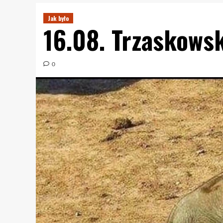
Jak było
16.08. Trzaskows
0