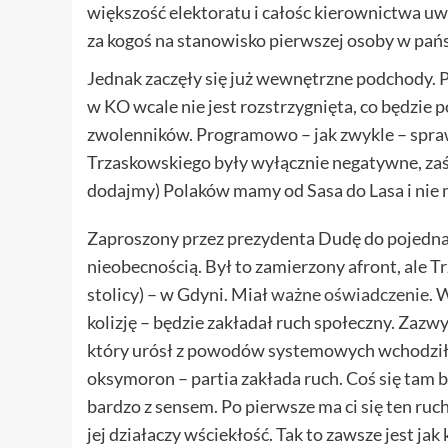
większość elektoratu i całośc kierownictwa uwa
za kogoś na stanowisko pierwszej osoby w pańs
Jednak zaczęły się już wewnętrzne podchody. 
w KO wcale nie jest rozstrzygnięta, co będzi
zwolenników. Programowo – jak zwykle – spra
Trzaskowskiego były wyłącznie negatywne, zaś 
dodajmy) Polaków mamy od Sasa do Lasa i nie m
Zaproszony przez prezydenta Dudę do pojednaw
nieobecnością. Był to zamierzony afront, ale 
stolicy) – w Gdyni. Miał
ważne oświadczenie
. 
kolizję – będzie zakładał ruch społeczny. Zazw
który urósł z powodów systemowych wchodził n
oksymoron – partia zakłada ruch. Coś się tam bą
bardzo z sensem. Po pierwsze ma ci się ten r
jej działaczy wściekłość. Tak to zawsze jest ja