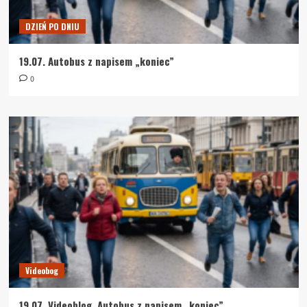
DZIEŃ PO DNIU
19.07. Autobus z napisem „koniec”
0
Videobog
19.07. Videoblog. Autobus z napisem „koniec”.