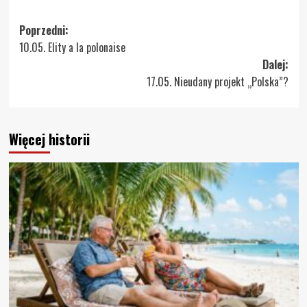
Zobacz
Poprzedni:
10.05. Elity a la polonaise
wpisy
Dalej:
17.05. Nieudany projekt „Polska”?
Więcej historii