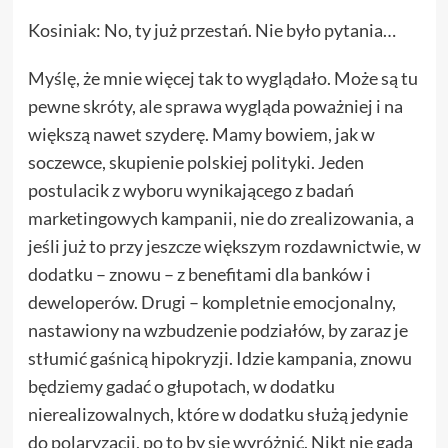
Kosiniak: No, ty już przestań. Nie było pytania…
Myślę, że mnie więcej tak to wyglądało. Może są tu
pewne skróty, ale sprawa wygląda poważniej i na
większą nawet szyderę. Mamy bowiem, jak w
soczewce, skupienie polskiej polityki. Jeden
postulacik z wyboru wynikającego z badań
marketingowych kampanii, nie do zrealizowania, a
jeśli już to przy jeszcze większym rozdawnictwie, w
dodatku – znowu – z benefitami dla banków i
deweloperów. Drugi – kompletnie emocjonalny,
nastawiony na wzbudzenie podziałów, by zaraz je
stłumić gaśnicą hipokryzji. Idzie kampania, znowu
będziemy gadać o głupotach, w dodatku
nierealizowalnych, które w dodatku służą jedynie
do polaryzacji, po to by się wyróżnić. Nikt nie gada