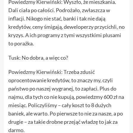
Powiedzmy Kierwiński: Wyszło, że mieszkania.
Dali ciała po całości. Podrożało, zwłaszcza w
inflacji. Nikogo nie stać, banki i tak nie dają
kredytów, ceny śmigają, deweloperzy przycichli, no
kryzys. A ich programy z tymi wszystkimi plusami
to porażka.
Tusk: No dobra, a więc co?
Powiedzmy Kierwiński: Trzeba zdusić
oprocentowanie kredytów, to znaczy my, czyli
państwo po naszej wygranej, to zapłaci. Plus do
najmu, dla tych co nie kupują, powiedzmy 600 zł na
miesiąc. Policzyliśmy – cały koszt to 8 dużych
baniek, ale warto. Po pierwsze to nie za nasze, a po
drugie – za takie drobne przejąć władzę to jak za
darmo.