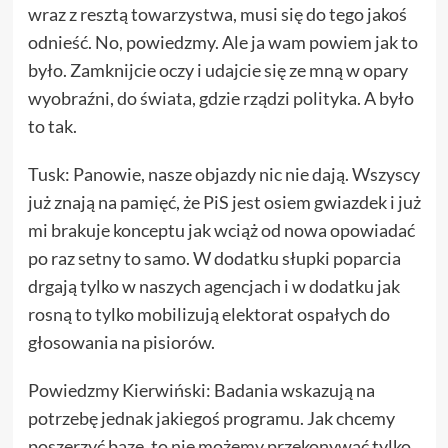
wraz z resztą towarzystwa, musi się do tego jakoś
odnieść. No, powiedzmy. Ale ja wam powiem jak to
było. Zamknijcie oczy i udajcie się ze mną w opary
wyobraźni, do świata, gdzie rządzi polityka. A było
to tak.
Tusk: Panowie, nasze objazdy nic nie dają. Wszyscy
już znają na pamięć, że PiS jest osiem gwiazdek i już
mi brakuje konceptu jak wciąż od nowa opowiadać
po raz setny to samo. W dodatku słupki poparcia
drgają tylko w naszych agencjach i w dodatku jak
rosną to tylko mobilizują elektorat ospałych do
głosowania na pisiorów.
Powiedzmy Kierwiński: Badania wskazują na
potrzebę jednak jakiegoś programu. Jak chcemy
poszerzyć bazę, to nie możemy przekonywać tylko