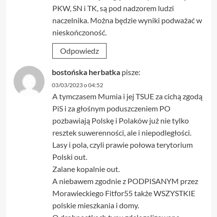
PKW, SN i TK, są pod nadzorem ludzi
naczelnika. Można będzie wyniki podważać w
nieskończoność.
Odpowiedz
bostońska herbatka
pisze:
03/03/2023 o 04:52
A tymczasem Mumia i jej TSUE za cichą zgodą
PiS i za głośnym poduszczeniem PO
pozbawiają Polskę i Polaków już nie tylko
resztek suwerenności, ale i niepodległości.
Lasy i pola, czyli prawie połowa terytorium
Polski out.
Zalane kopalnie out.
A niebawem zgodnie z PODPISANYM przez
Morawieckiego Fitfor55 także WSZYSTKIE
polskie mieszkania i domy.