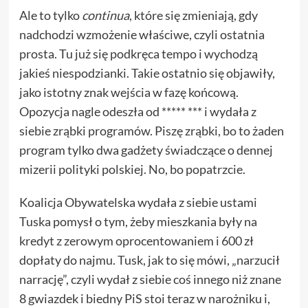
Ale to tylko
continua
, które się zmieniają, gdy
nadchodzi wzmożenie właściwe, czyli ostatnia
prosta. Tu już się podkręca tempo i wychodzą
jakieś niespodzianki. Takie ostatnio się objawiły,
jako istotny znak wejścia w fazę końcową.
Opozycja nagle odeszła od ***** *** i wydała z
siebie zrąbki programów. Piszę zrąbki, bo to żaden
program tylko dwa gadżety świadczące o dennej
mizerii polityki polskiej. No, bo popatrzcie.
Koalicja Obywatelska wydała z siebie ustami
Tuska pomysł o tym, żeby mieszkania były na
kredyt z zerowym oprocentowaniem i 600 zł
dopłaty do najmu. Tusk, jak to się mówi, „narzucił
narrację”, czyli wydał z siebie coś innego niż znane
8 gwiazdek i biedny PiS stoi teraz w narożniku i,