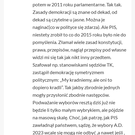
potem w 2011 roku parlamentarne. Tak tak.
Zasady demokracji są znane od dekad, od
dekad są czytelne u jasne. Można je
naginać(co w polityce się zdarza). Ale PIS,
niestety zrobił to co do 2015 roku było nie do
pomyślenia. Złamał wiele zasad konstytucji,
prawa, przepisów, nagiął przepisy pod własne
widzi mi się tak jak nikt inny przedtem.
Szafował np. stanowiskami sędziów TK,
zastąpił demokrację symetryzmem
politycznym: „My kradniemy, ale oni to
dopiero kradli”. Tak jakby zbrodnie jednych
mogły przysłonić zbodnie następców.
Podważanie wyborów resztą dziś już nie
będzie li tylko małym wybrykiem, ale pójdzie
na masową skalę. Choć, jak patrzę, jak PIS
zawładnął państwem, sądzę, że wybory A.D.
2023 wcale się mogą nie odbyć ,a nawet jeśli ,