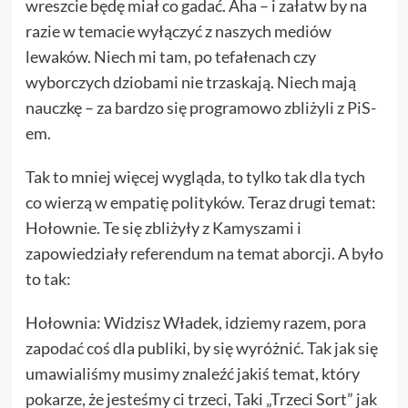
wreszcie będę miał co gadać. Aha – i załatw by na
razie w temacie wyłączyć z naszych mediów
lewaków. Niech mi tam, po tefałenach czy
wyborczych dziobami nie trzaskają. Niech mają
nauczkę – za bardzo się programowo zbliżyli z PiS-
em.
Tak to mniej więcej wygląda, to tylko tak dla tych
co wierzą w empatię polityków. Teraz drugi temat:
Hołownie. Te się zbliżyły z Kamyszami i
zapowiedziały referendum na temat aborcji. A było
to tak:
Hołownia: Widzisz Władek, idziemy razem, pora
zapodać coś dla publiki, by się wyróżnić. Tak jak się
umawialiśmy musimy znaleźć jakiś temat, który
pokarze, że jesteśmy ci trzeci, Taki „Trzeci Sort” jak