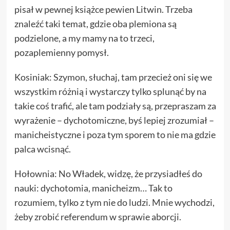
pisał w pewnej książce pewien Litwin. Trzeba
znaleźć taki temat, gdzie oba plemiona są
podzielone, a my mamy na to trzeci,
pozaplemienny pomysł.
Kosiniak: Szymon, słuchaj, tam przecież oni się we
wszystkim różnią i wystarczy tylko splunąć by na
takie coś trafić, ale tam podziały są, przepraszam za
wyrażenie – dychotomiczne, byś lepiej zrozumiał –
manicheistyczne i poza tym sporem to nie ma gdzie
palca wcisnąć.
Hołownia: No Władek, widzę, że przysiadłeś do
nauki: dychotomia, manicheizm… Tak to
rozumiem, tylko z tym nie do ludzi. Mnie wychodzi,
żeby zrobić referendum w sprawie aborcji.