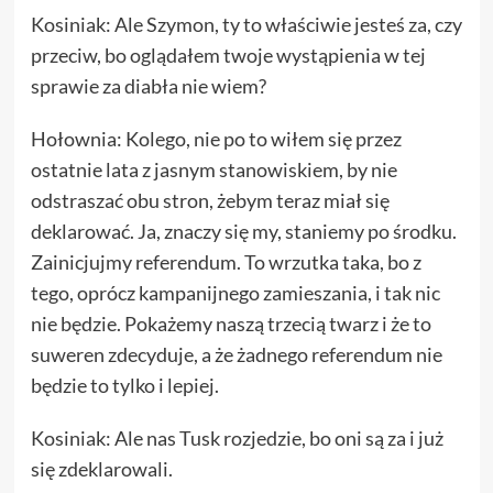
Kosiniak: Ale Szymon, ty to właściwie jesteś za, czy
przeciw, bo oglądałem twoje wystąpienia w tej
sprawie za diabła nie wiem?
Hołownia: Kolego, nie po to wiłem się przez
ostatnie lata z jasnym stanowiskiem, by nie
odstraszać obu stron, żebym teraz miał się
deklarować. Ja, znaczy się my, staniemy po środku.
Zainicjujmy referendum. To wrzutka taka, bo z
tego, oprócz kampanijnego zamieszania, i tak nic
nie będzie. Pokażemy naszą trzecią twarz i że to
suweren zdecyduje, a że żadnego referendum nie
będzie to tylko i lepiej.
Kosiniak: Ale nas Tusk rozjedzie, bo oni są za i już
się zdeklarowali.