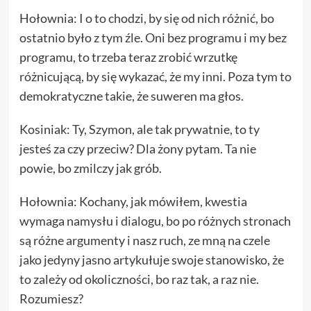
Hołownia: I o to chodzi, by się od nich różnić, bo
ostatnio było z tym źle. Oni bez programu i my bez
programu, to trzeba teraz zrobić wrzutkę
różnicującą, by się wykazać, że my inni. Poza tym to
demokratyczne takie, że suweren ma głos.
Kosiniak: Ty, Szymon, ale tak prywatnie, to ty
jesteś za czy przeciw? Dla żony pytam. Ta nie
powie, bo zmilczy jak grób.
Hołownia: Kochany, jak mówiłem, kwestia
wymaga namysłu i dialogu, bo po różnych stronach
są różne argumenty i nasz ruch, ze mną na czele
jako jedyny jasno artykułuje swoje stanowisko, że
to zależy od okoliczności, bo raz tak, a raz nie.
Rozumiesz?