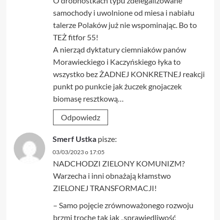
O drobnostkach typu zdelegalizowane
samochody i uwolnione od miesa i nabiału
talerze Polaków już nie wspominając. Bo to
TEŻ fitfor 55!
A nierząd dyktatury ciemniaków panów
Morawieckiego i Kaczyńskiego łyka to
wszystko bez ŻADNEJ KONKRETNEJ reakcji
punkt po punkcie jak żuczek gnojaczek
biomasę resztkową…
Odpowiedz
Smerf Ustka
pisze:
03/03/2023 o 17:05
NADCHODZI ZIELONY KOMUNIZM?
Warzecha i inni obnażają kłamstwo
ZIELONEJ TRANSFORMACJI!
– Samo pojęcie zrównoważonego rozwoju
brzmi trochę tak jak „sprawiedliwość