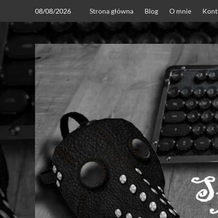
Skip
08/08/2026
Strona główna
Blog
O mnie
Kont
to
content