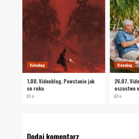
Videobog
Videobog
1.08. Videoblog. Powstanie jak
26.07. Vid
co roku
oszustwo 
0
0
Dodaj komentarz