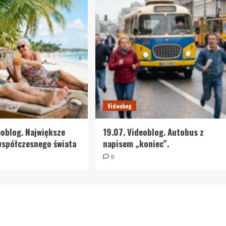
Videobog
eoblog. Największe
19.07. Videoblog. Autobus z
współczesnego świata
napisem „koniec”.
0