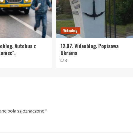
Videobog
eoblog. Autobus z
12.07. Videoblog. Popisowa
oniec”.
Ukraina
0
e pola są oznaczone
*