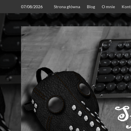
Skip
07/08/2026
Strona główna
Blog
O mnie
Kont
to
content